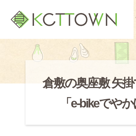
倉敷の奥座敷 矢掛で
「e-bikeで