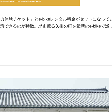
体験チケット」とe-bikeレンタル料金がセットになって
できるのが特徴。歴史薫る矢掛の町を最新のe-bikeで巡