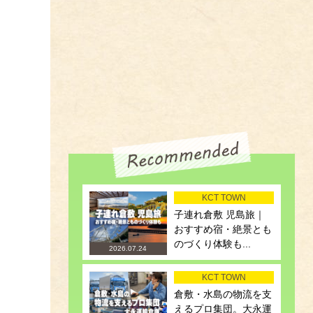
KCT TOWN
子連れ倉敷 児島旅｜
おすすめ宿・絶景とも
のづくり体験も...
2026.07.24
KCT TOWN
倉敷・水島の物流を支
えるプロ集団。大永運