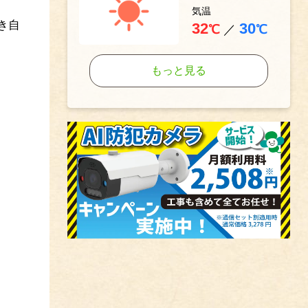
気温
き自
32
30
℃
／
℃
もっと見る