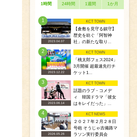
1時間
24時間
1週間
1か月
1
KCT TOWN
【倉敷を見守る鎮守】
歴史を紡ぐ「阿智神
社」の新たな取り...
2023.04.07
2
KCT TOWN
「桃太郎フェス2024」
3月開催 超最速先行チ
ケット1...
2023.12.22
3
KCT TOWN
話題のラブ・コメデ
ィ 韓国ドラマ「彼女
はキレイだった」...
2023.06.14
4
KCT NEWS
２０２７年２月２８日
号砲 そうじゃ吉備路マ
ラソン実行委員会
2026.05.26