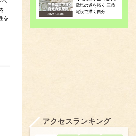
ンベ
電気の道を拓く 三恭
」を
電設で描く自分...
2025.08.06
性を
アクセスランキング