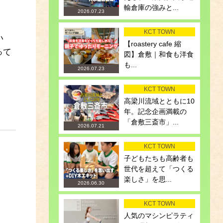
輸倉庫の強みと...
2026.07.23
KCT TOWN
い
【roastery cafe 縮
って
図】倉敷｜和食も洋食
も...
2026.07.23
KCT TOWN
高梁川流域とともに10
年。記念企画満載の
「倉敷三斎市」...
2026.07.21
KCT TOWN
子どもたちも高齢者も
世代を超えて「つくる
楽しさ」を思...
2026.06.30
KCT TOWN
人気のマシンピラティ