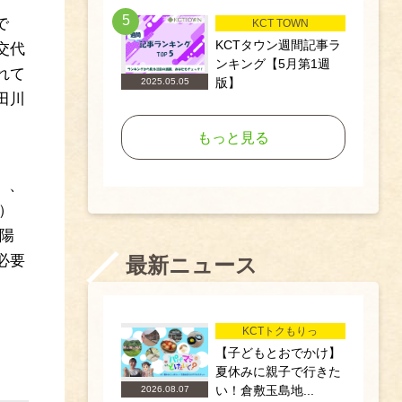
5
で
KCT TOWN
KCTタウン週間記事ラ
交代
ンキング【5月第1週
れて
版】
2025.05.05
田川
もっと見る
）、
込）
陽
必要
最新ニュース
KCTトクもりっ
【子どもとおでかけ】
夏休みに親子で行きた
い！倉敷玉島地...
2026.08.07