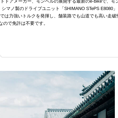
アウトドアメーカー、モンベルの展開する最新のe-bikeで、モ
ノ製のドライブユニット「SHIMANO STePS E8080
では力強いトルクを発揮し、舗装路でも山道でも高い走破
車なので免許は不要です。