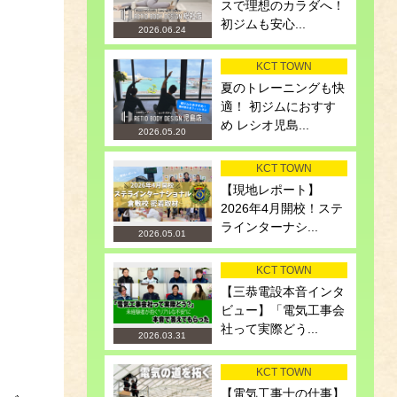
スで理想のカラダへ！
初ジムも安心...
2026.06.24
KCT TOWN
夏のトレーニングも快
適！ 初ジムにおすす
め レシオ児島...
2026.05.20
KCT TOWN
【現地レポート】
2026年4月開校！ステ
ラインターナシ...
2026.05.01
KCT TOWN
【三恭電設本音インタ
ビュー】「電気工事会
社って実際どう...
2026.03.31
KCT TOWN
【電気工事士の仕事】