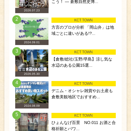
こう！ ― 倉敷自然史博...
2026.07.23
2
KCT TOWN
方言のプロが分析 「岡山弁」は地
域ごとに違いがある!?...
2024.09.01
3
KCT TOWN
【倉敷/総社/玉野/早島】涼し気な
水辺のある公園15選...
2026.05.30
4
KCT TOWN
デニム・オシャレ雑貨やお土産も
倉敷美観地区でおすすめ...
2024.08.09
5
KCT TOWN
ひょんなげ百景 NO.011 お酒と合
格祈願とパワ...