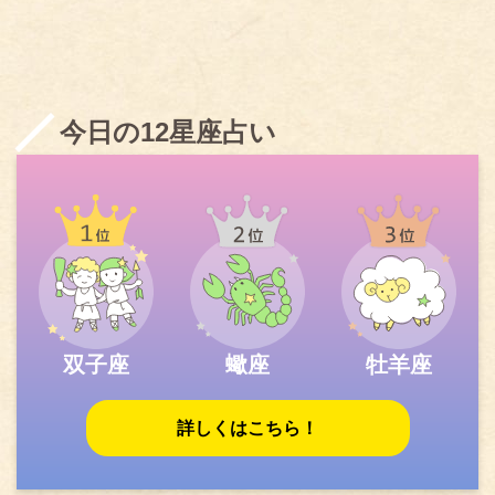
今日の12星座占い
双子座
蠍座
牡羊座
詳しくはこちら！