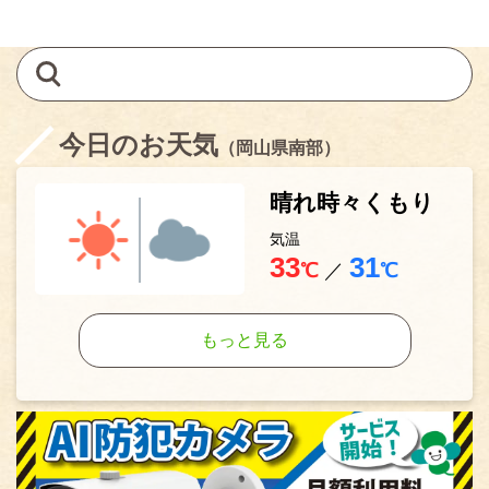
今日のお天気
（岡山県南部）
晴れ時々くもり
気温
33
31
℃
／
℃
もっと見る