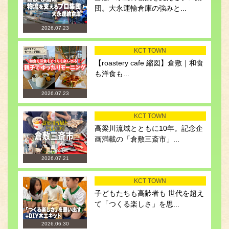
団。大永運輸倉庫の強みと...
2026.07.23
KCT TOWN
【roastery cafe 縮図】倉敷｜和食
も洋食も...
2026.07.23
KCT TOWN
高梁川流域とともに10年。記念企
画満載の「倉敷三斎市」...
2026.07.21
KCT TOWN
子どもたちも高齢者も 世代を超え
て「つくる楽しさ」を思...
2026.06.30