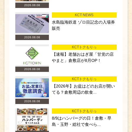
2026.08.08
KCT NEWS
水島臨海鉄道 ゾロ目記念の入場券
販売
2026.08.08
KCTトクもりっ
【速報】老舗おはぎ屋「甘党の店
やまと」倉敷店が8月OP！
2026.08.08
KCTトクもりっ
【2026年】お盆はどのお店が開い
てる？倉敷周辺の飲食...
2026.08.08
KCTトクもりっ
8/9はハンバーグの日！倉敷・早
島・玉野・総社で食べら...