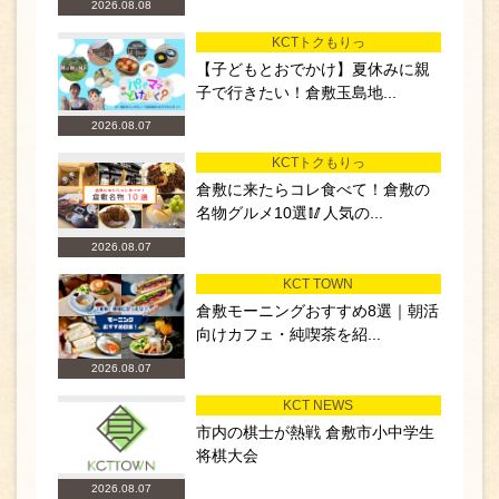
2026.08.08
KCTトクもりっ
【子どもとおでかけ】夏休みに親
子で行きたい！倉敷玉島地...
2026.08.07
KCTトクもりっ
倉敷に来たらコレ食べて！倉敷の
名物グルメ10選🥢人気の...
2026.08.07
KCT TOWN
倉敷モーニングおすすめ8選｜朝活
向けカフェ・純喫茶を紹...
2026.08.07
KCT NEWS
市内の棋士が熱戦 倉敷市小中学生
将棋大会
2026.08.07