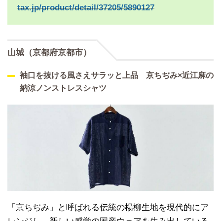
tax.jp/product/detail/37205/5890127
山城（京都府京都市）
袖口を抜ける風さえサラッと上品 京ちぢみ×近江麻の
納涼ノンストレスシャツ
「京ちぢみ」と呼ばれる伝統の楊柳生地を現代的にア