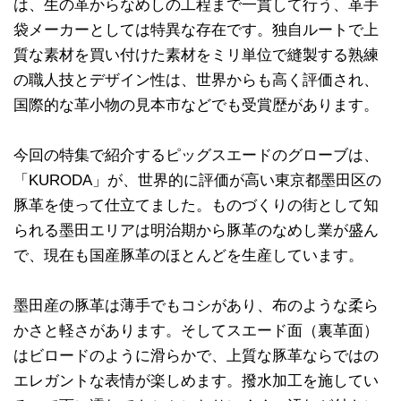
は、生の革からなめしの工程まで一貫して行う、革手
袋メーカーとしては特異な存在です。独自ルートで上
質な素材を買い付けた素材をミリ単位で縫製する熟練
の職人技とデザイン性は、世界からも高く評価され、
国際的な革小物の見本市などでも受賞歴があります。
今回の特集で紹介するピッグスエードのグローブは、
「KURODA」が、世界的に評価が高い東京都墨田区の
豚革を使って仕立てました。ものづくりの街として知
られる墨田エリアは明治期から豚革のなめし業が盛ん
で、現在も国産豚革のほとんどを生産しています。
墨田産の豚革は薄手でもコシがあり、布のような柔ら
かさと軽さがあります。そしてスエード面（裏革面）
はビロードのように滑らかで、上質な豚革ならではの
エレガントな表情が楽しめます。撥水加工を施してい