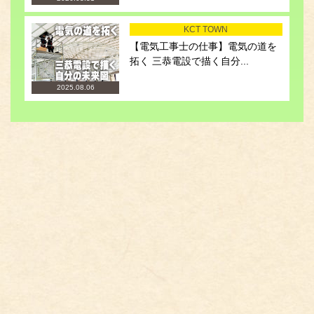
KCT TOWN
【電気工事士の仕事】電気の道を
拓く 三恭電設で描く自分...
2025.08.06