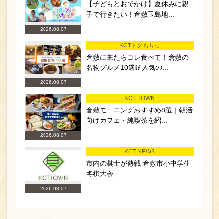
【子どもとおでかけ】夏休みに親
子で行きたい！倉敷玉島地...
2026.08.07
KCTトクもりっ
倉敷に来たらコレ食べて！倉敷の
名物グルメ10選🥢人気の...
2026.08.07
KCT TOWN
倉敷モーニングおすすめ8選｜朝活
向けカフェ・純喫茶を紹...
2026.08.07
KCT NEWS
市内の棋士が熱戦 倉敷市小中学生
将棋大会
2026.08.07