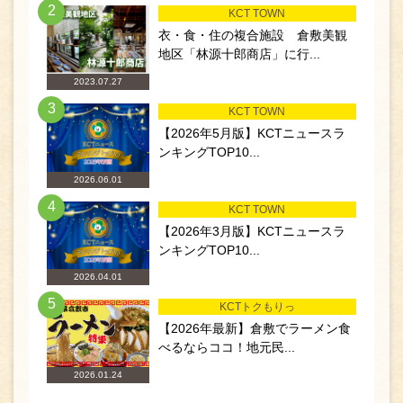
2
KCT TOWN
衣・食・住の複合施設 倉敷美観
地区「林源十郎商店」に行...
2023.07.27
3
KCT TOWN
【2026年5月版】KCTニュースラ
ンキングTOP10...
2026.06.01
4
KCT TOWN
【2026年3月版】KCTニュースラ
ンキングTOP10...
2026.04.01
5
KCTトクもりっ
【2026年最新】倉敷でラーメン食
べるならココ！地元民...
2026.01.24