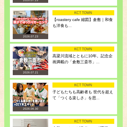
2026.07.23
KCT TOWN
【roastery cafe 縮図】倉敷｜和食
も洋食も...
2026.07.23
KCT TOWN
高梁川流域とともに10年。記念企
画満載の「倉敷三斎市」...
2026.07.21
KCT TOWN
子どもたちも高齢者も 世代を超え
て「つくる楽しさ」を思...
2026.06.30
KCT TOWN