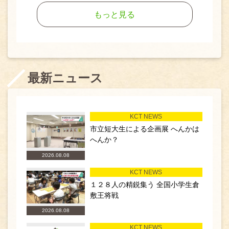
もっと見る
最新ニュース
KCT NEWS
市立短大生による企画展 へんかは
へんか？
2026.08.08
KCT NEWS
１２８人の精鋭集う 全国小学生倉
敷王将戦
2026.08.08
KCT NEWS