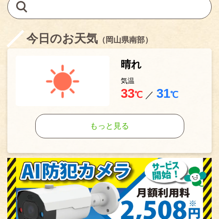
今日のお天気
（岡山県南部）
晴れ
気温
33
31
℃
／
℃
もっと見る