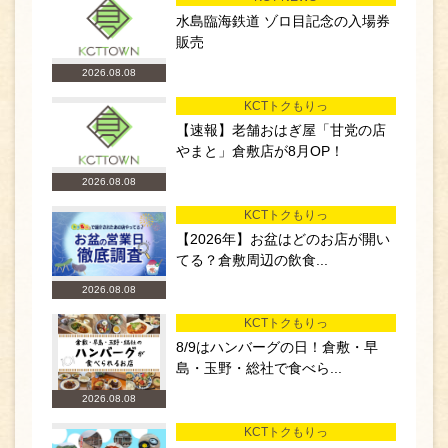
水島臨海鉄道 ゾロ目記念の入場券
販売
2026.08.08
KCTトクもりっ
【速報】老舗おはぎ屋「甘党の店
やまと」倉敷店が8月OP！
2026.08.08
KCTトクもりっ
【2026年】お盆はどのお店が開い
てる？倉敷周辺の飲食...
2026.08.08
KCTトクもりっ
8/9はハンバーグの日！倉敷・早
島・玉野・総社で食べら...
2026.08.08
KCTトクもりっ