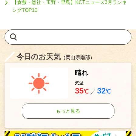
【倉敷・総社・玉野・早島】KCTニュース3月ランキ
ングTOP10
今日のお天気
（岡山県南部）
晴れ
気温
35
32
℃
／
℃
もっと見る