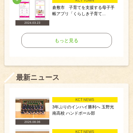
KCT TOWN
倉敷市 子育てを支援する母子手
帳アプリ「くらしき子育て...
2024.03.23
もっと見る
最新ニュース
KCT NEWS
3年ぶりのインハイ勝利へ 玉野光
南高校 ハンドボール部
2026.08.06
KCT NEWS