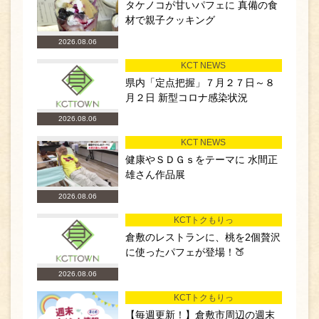
タケノコが甘いパフェに 真備の食
材で親子クッキング
2026.08.06
KCT NEWS
県内「定点把握」７月２７日～８
月２日 新型コロナ感染状況
2026.08.06
KCT NEWS
健康やＳＤＧｓをテーマに 水間正
雄さん作品展
2026.08.06
KCTトクもりっ
倉敷のレストランに、桃を2個贅沢
に使ったパフェが登場！🍑
2026.08.06
KCTトクもりっ
【毎週更新！】倉敷市周辺の週末