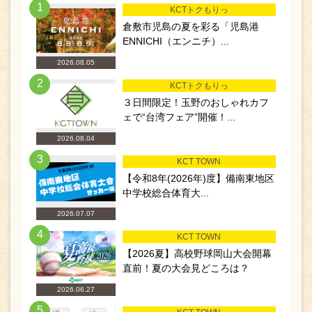
1
KCTトクもりっ
倉敷市児島の夏を彩る「児島港
ENNICHI（エンニチ）...
2026.08.05
2
KCTトクもりっ
３日間限定！玉野のおしゃれカフ
ェで“台湾フェア”開催！...
2026.08.04
3
KCT TOWN
【令和8年(2026年)度】備南東地区
中学校総合体育大...
2026.07.07
4
KCT TOWN
【2026夏】高校野球岡山大会開幕
直前！夏の大会見どころは？
2026.06.27
5