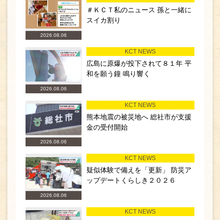
＃ＫＣＴ私のニュース 孫と一緒に
スイカ割り
2026.08.06
KCT NEWS
広島に原爆が投下されて８１年 平
和を願う鐘 鳴り響く
2026.08.06
KCT NEWS
熊本地震の被災地へ 総社市が支援
金の受付開始
2026.08.06
KCT NEWS
疑似体験で備えを「更新」 防災ア
ップデートくらしき２０２６
2026.08.06
KCT NEWS