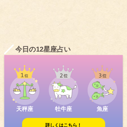
今日の12星座占い
天秤座
牡牛座
魚座
詳しくはこちら！