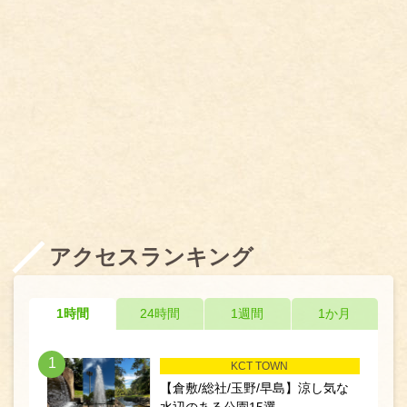
アクセスランキング
1時間
24時間
1週間
1か月
1
KCT TOWN
【倉敷/総社/玉野/早島】涼し気な
水辺のある公園15選...