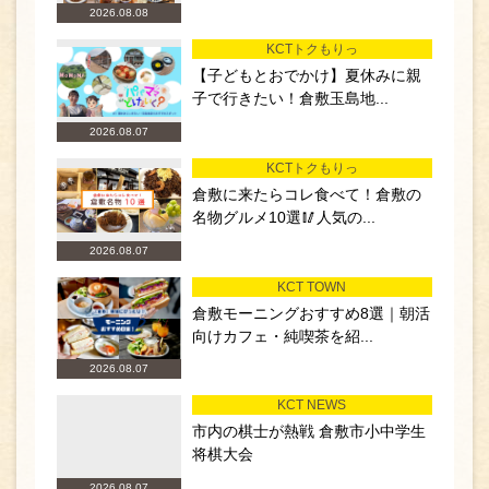
2026.08.08
KCTトクもりっ
【子どもとおでかけ】夏休みに親
子で行きたい！倉敷玉島地...
2026.08.07
KCTトクもりっ
倉敷に来たらコレ食べて！倉敷の
名物グルメ10選🥢人気の...
2026.08.07
KCT TOWN
倉敷モーニングおすすめ8選｜朝活
向けカフェ・純喫茶を紹...
2026.08.07
KCT NEWS
市内の棋士が熱戦 倉敷市小中学生
将棋大会
2026.08.07