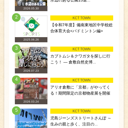
2026.05.30
2
KCT TOWN
【令和7年度】備南東地区中学校総
合体育大会<バドミントン編>
2025.06.26
3
KCT TOWN
カブトムシ＆クワガタを探しに行
こう！ ― 倉敷自然史博...
2026.07.23
4
KCT TOWN
アリオ倉敷に「京都」がやってく
る！期間限定の京都物産展を開催
2026.03.24
5
KCT TOWN
児島ジーンズストリートさんぽ ～
生みの親と歩く、注目の...