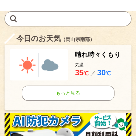
今日のお天気
（岡山県南部）
晴れ時々くもり
気温
35
30
℃
／
℃
もっと見る