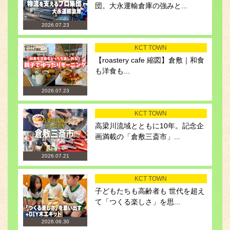
団。大永運輸倉庫の強みと...
2026.07.23
KCT TOWN
【roastery cafe 縮図】倉敷｜和食
も洋食も...
2026.07.23
KCT TOWN
高梁川流域とともに10年。記念企
画満載の「倉敷三斎市」...
2026.07.21
KCT TOWN
子どもたちも高齢者も 世代を超え
て「つくる楽しさ」を思...
2026.06.30