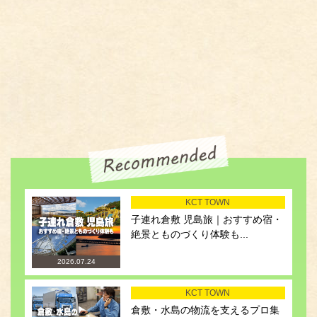
KCT TOWN
子連れ倉敷 児島旅｜おすすめ宿・
絶景とものづくり体験も...
2026.07.24
KCT TOWN
倉敷・水島の物流を支えるプロ集