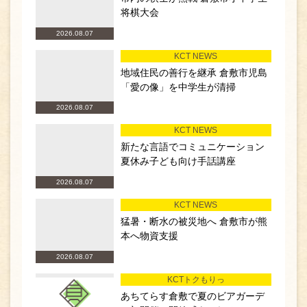
将棋大会
2026.08.07
KCT NEWS
地域住民の善行を継承 倉敷市児島
「愛の像」を中学生が清掃
2026.08.07
KCT NEWS
新たな言語でコミュニケーション
夏休み子ども向け手話講座
2026.08.07
KCT NEWS
猛暑・断水の被災地へ 倉敷市が熊
本へ物資支援
2026.08.07
KCTトクもりっ
あちてらす倉敷で夏のビアガーデ