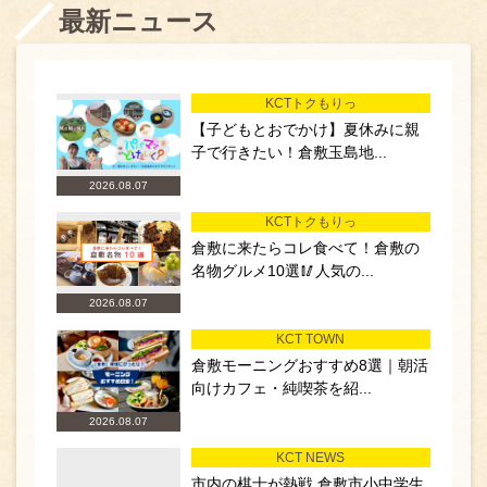
最新ニュース
KCTトクもりっ
【子どもとおでかけ】夏休みに親
子で行きたい！倉敷玉島地...
2026.08.07
KCTトクもりっ
倉敷に来たらコレ食べて！倉敷の
名物グルメ10選🥢人気の...
2026.08.07
KCT TOWN
倉敷モーニングおすすめ8選｜朝活
向けカフェ・純喫茶を紹...
2026.08.07
KCT NEWS
市内の棋士が熱戦 倉敷市小中学生