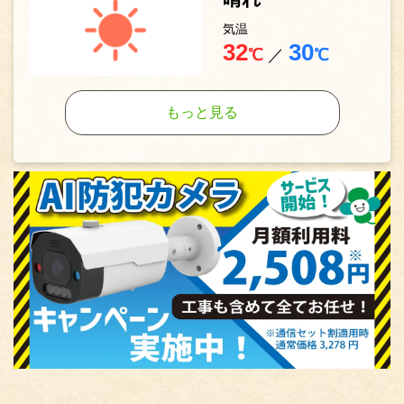
気温
32
30
℃
／
℃
もっと見る