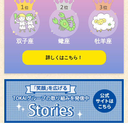
双子座
蠍座
牡羊座
詳しくはこちら！