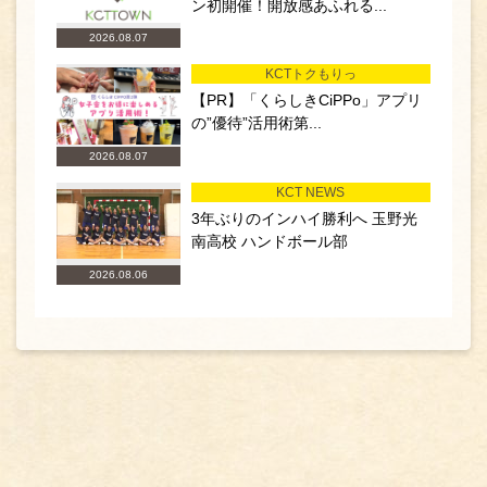
ン初開催！開放感あふれる...
2026.08.07
KCTトクもりっ
【PR】「くらしきCiPPo」アプリ
の”優待”活用術第...
2026.08.07
KCT NEWS
3年ぶりのインハイ勝利へ 玉野光
南高校 ハンドボール部
2026.08.06