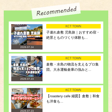
KCT TOWN
子連れ倉敷 児島旅｜おすすめ宿・
絶景とものづくり体験も...
2026.07.24
KCT TOWN
倉敷・水島の物流を支えるプロ集
団。大永運輸倉庫の強みと...
2026.07.23
KCT TOWN
【roastery cafe 縮図】倉敷｜和食
も洋食も...
2026.07.23