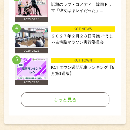
話題のラブ・コメディ 韓国ドラ
マ「彼女はキレイだった」...
2023.06.14
4
KCT NEWS
２０２７年２月２８日号砲 そうじ
ゃ吉備路マラソン実行委員会
2026.05.26
5
KCT TOWN
KCTタウン週間記事ランキング【5
月第1週版】
2025.05.05
もっと見る