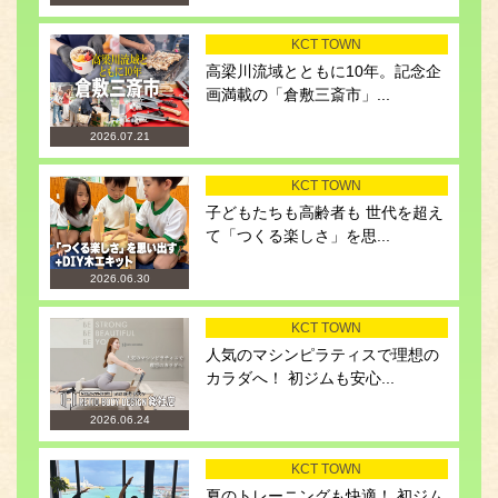
KCT TOWN
高梁川流域とともに10年。記念企
画満載の「倉敷三斎市」...
2026.07.21
KCT TOWN
子どもたちも高齢者も 世代を超え
て「つくる楽しさ」を思...
2026.06.30
KCT TOWN
人気のマシンピラティスで理想の
カラダへ！ 初ジムも安心...
2026.06.24
KCT TOWN
夏のトレーニングも快適！ 初ジム