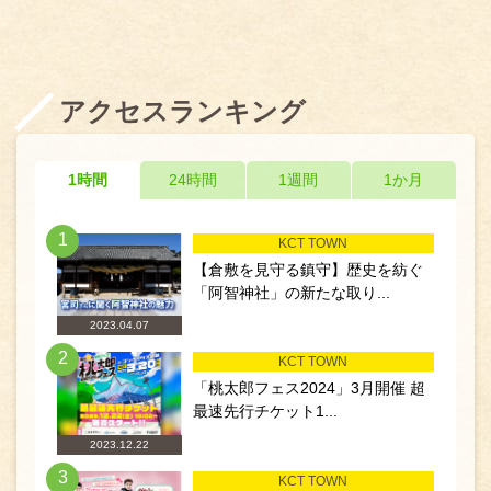
アクセスランキング
1時間
24時間
1週間
1か月
1
KCT TOWN
【倉敷を見守る鎮守】歴史を紡ぐ
「阿智神社」の新たな取り...
2023.04.07
2
KCT TOWN
「桃太郎フェス2024」3月開催 超
最速先行チケット1...
2023.12.22
3
KCT TOWN