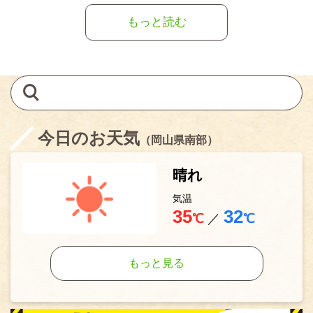
もっと読む
今日のお天気
（岡山県南部）
晴れ
気温
35
32
℃
／
℃
もっと見る