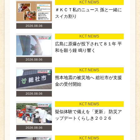
KCT NEWS
＃ＫＣＴ私のニュース 孫と一緒に
スイカ割り
2026.08.06
KCT NEWS
広島に原爆が投下されて８１年 平
和を願う鐘 鳴り響く
2026.08.06
KCT NEWS
熊本地震の被災地へ 総社市が支援
金の受付開始
2026.08.06
KCT NEWS
疑似体験で備えを「更新」 防災ア
ップデートくらしき２０２６
2026.08.06
KCT NEWS