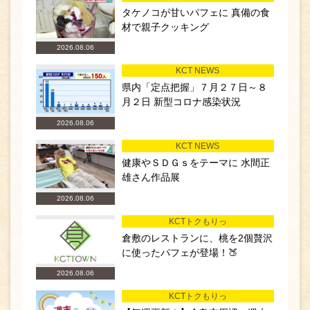
タケノコが甘いパフェに 真備の食
材で親子クッキング
2026.08.06
KCT NEWS
県内「定点把握」７月２７日～８
月２日 新型コロナ感染状況
2026.08.06
KCT NEWS
健康やＳＤＧｓをテーマに 水間正
雄さん作品展
2026.08.06
KCTトクもりっ
倉敷のレストランに、桃を2個贅沢
に使ったパフェが登場！🍑
2026.08.06
KCTトクもりっ