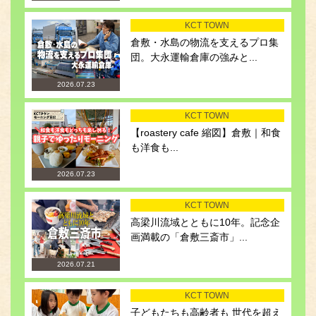
KCT TOWN
倉敷・水島の物流を支えるプロ集
団。大永運輸倉庫の強みと...
2026.07.23
KCT TOWN
【roastery cafe 縮図】倉敷｜和食
も洋食も...
2026.07.23
KCT TOWN
高梁川流域とともに10年。記念企
画満載の「倉敷三斎市」...
2026.07.21
KCT TOWN
子どもたちも高齢者も 世代を超え