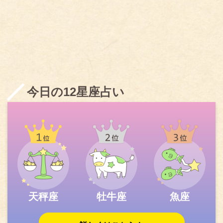
今日の12星座占い
天秤座
牡牛座
魚座