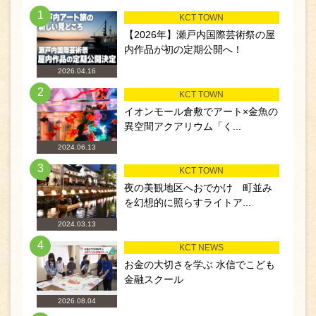
1
KCT TOWN
【2026年】瀬戸内国際芸術祭の屋
内作品が初の定期公開へ！
2026.04.16
2
KCT TOWN
イオンモール倉敷でアート×金魚の
異空間アクアリウム「く...
2024.06.13
3
KCT TOWN
夜の美観地区へおでかけ 町並み
を幻想的に照らすライトア...
2024.03.13
4
KCT NEWS
お金の大切さを学ぶ 水信でこども
金融スクール
2026.08.04