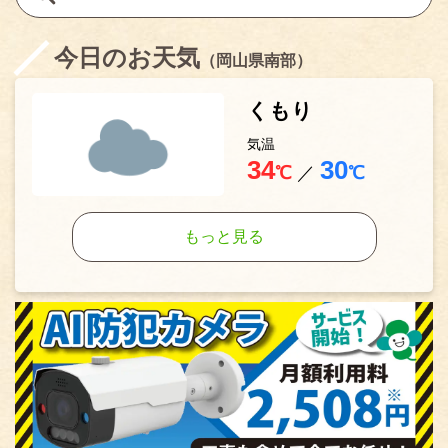
今日のお天気
（岡山県南部）
くもり
気温
34
30
℃
／
℃
もっと見る