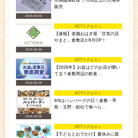
水島臨海鉄道 ゾロ目記念の入場券
販売
2026.08.08
KCTトクもりっ
【速報】老舗おはぎ屋「甘党の店
やまと」倉敷店が8月OP！
2026.08.08
KCTトクもりっ
【2026年】お盆はどのお店が開い
てる？倉敷周辺の飲食...
2026.08.08
KCTトクもりっ
8/9はハンバーグの日！倉敷・早
島・玉野・総社で食べら...
2026.08.08
KCTトクもりっ
【子どもとおでかけ】夏休みに親