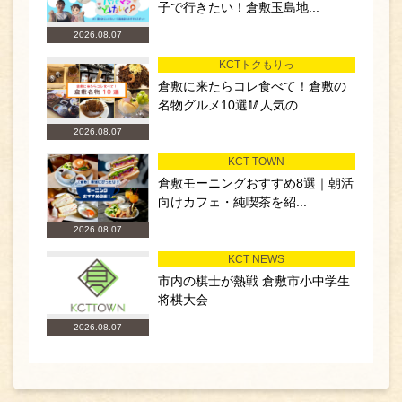
子で行きたい！倉敷玉島地...
2026.08.07
KCTトクもりっ
倉敷に来たらコレ食べて！倉敷の
名物グルメ10選🥢人気の...
2026.08.07
KCT TOWN
倉敷モーニングおすすめ8選｜朝活
向けカフェ・純喫茶を紹...
2026.08.07
KCT NEWS
市内の棋士が熱戦 倉敷市小中学生
将棋大会
2026.08.07