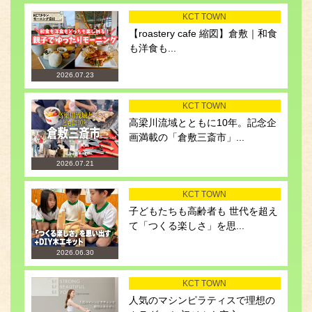
KCT TOWN
【roastery cafe 縮図】倉敷｜和食
も洋食も...
2026.07.23
KCT TOWN
高梁川流域とともに10年。記念企
画満載の「倉敷三斎市」...
2026.07.21
KCT TOWN
子どもたちも高齢者も 世代を超え
て「つくる楽しさ」を思...
2026.06.30
KCT TOWN
人気のマシンピラティスで理想の