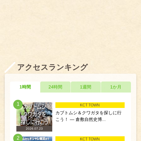
アクセスランキング
1時間
24時間
1週間
1か月
1
KCT TOWN
カブトムシ＆クワガタを探しに行
こう！ ― 倉敷自然史博...
2026.07.23
2
KCT TOWN