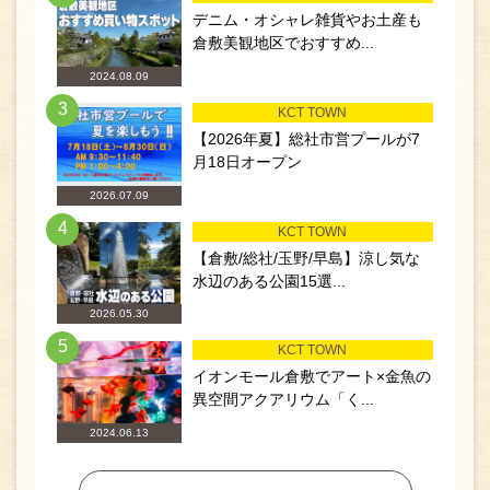
デニム・オシャレ雑貨やお土産も
倉敷美観地区でおすすめ...
2024.08.09
3
KCT TOWN
【2026年夏】総社市営プールが7
月18日オープン
2026.07.09
4
KCT TOWN
【倉敷/総社/玉野/早島】涼し気な
水辺のある公園15選...
2026.05.30
5
KCT TOWN
イオンモール倉敷でアート×金魚の
異空間アクアリウム「く...
2024.06.13