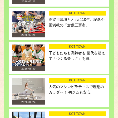
2026.07.23
KCT TOWN
高梁川流域とともに10年。記念企
画満載の「倉敷三斎市」...
2026.07.21
KCT TOWN
子どもたちも高齢者も 世代を超え
て「つくる楽しさ」を思...
2026.06.30
KCT TOWN
人気のマシンピラティスで理想の
カラダへ！ 初ジムも安心...
2026.06.24
KCT TOWN