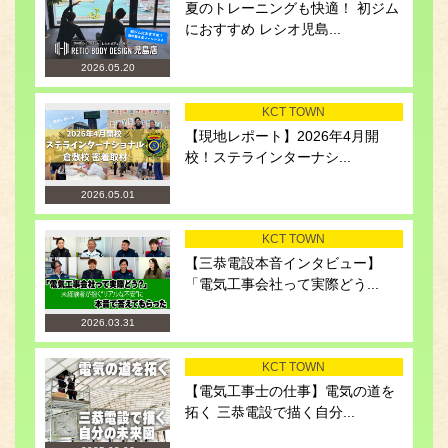
夏のトレーニングも快適！ 初ジム
におすすめ レシオ児島...
2026.05.20
KCT TOWN
【現地レポート】2026年4月開
校！ステラインターナシ...
2026.05.01
KCT TOWN
【三恭電設本音インタビュー】
「電気工事会社って実際どう...
2026.03.31
KCT TOWN
【電気工事士の仕事】電気の道を
拓く 三恭電設で描く自分...