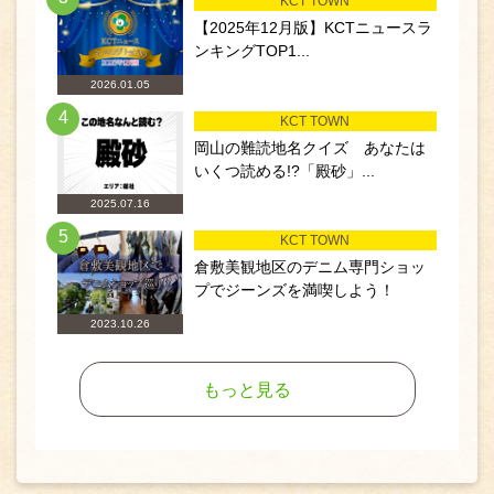
KCT TOWN
【2025年12月版】KCTニュースラ
ンキングTOP1...
2026.01.05
4
KCT TOWN
岡山の難読地名クイズ あなたは
いくつ読める!?「殿砂」...
2025.07.16
5
KCT TOWN
倉敷美観地区のデニム専門ショッ
プでジーンズを満喫しよう！
2023.10.26
もっと見る