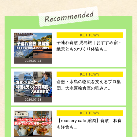
KCT TOWN
子連れ倉敷 児島旅｜おすすめ宿・
絶景とものづくり体験も...
2026.07.24
KCT TOWN
倉敷・水島の物流を支えるプロ集
団。大永運輸倉庫の強みと...
2026.07.23
KCT TOWN
【roastery cafe 縮図】倉敷｜和食
も洋食も...