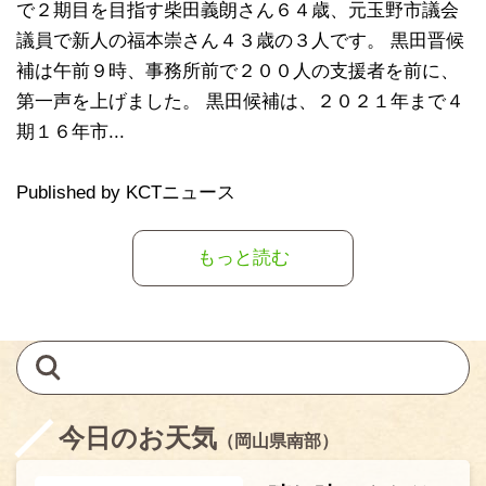
で２期目を目指す柴田義朗さん６４歳、元玉野市議会
議員で新人の福本崇さん４３歳の３人です。 黒田晋候
補は午前９時、事務所前で２００人の支援者を前に、
第一声を上げました。 黒田候補は、２０２１年まで４
期１６年市...
Published by KCTニュース
もっと読む
今日のお天気
（岡山県南部）