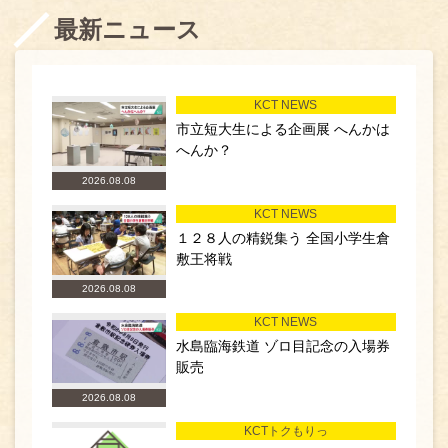
最新ニュース
KCT NEWS
市立短大生による企画展 へんかは
へんか？
2026.08.08
KCT NEWS
１２８人の精鋭集う 全国小学生倉
敷王将戦
2026.08.08
KCT NEWS
水島臨海鉄道 ゾロ目記念の入場券
販売
2026.08.08
KCTトクもりっ