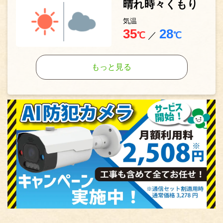
晴れ時々くもり
気温
35
28
℃
／
℃
もっと見る