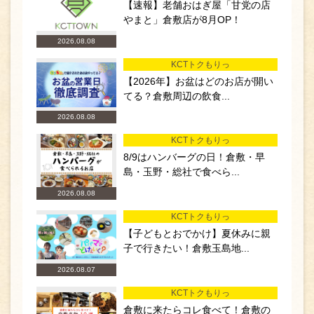
【速報】老舗おはぎ屋「甘党の店
やまと」倉敷店が8月OP！
2026.08.08
KCTトクもりっ
【2026年】お盆はどのお店が開い
てる？倉敷周辺の飲食...
2026.08.08
KCTトクもりっ
8/9はハンバーグの日！倉敷・早
島・玉野・総社で食べら...
2026.08.08
KCTトクもりっ
【子どもとおでかけ】夏休みに親
子で行きたい！倉敷玉島地...
2026.08.07
KCTトクもりっ
倉敷に来たらコレ食べて！倉敷の