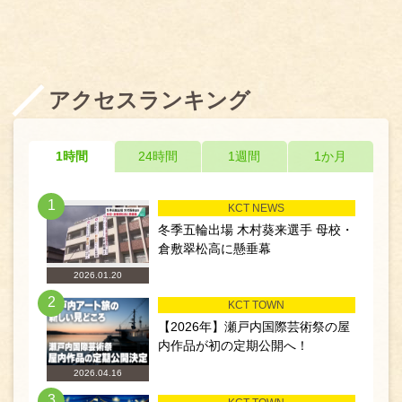
アクセスランキング
1時間
24時間
1週間
1か月
1
KCT NEWS
冬季五輪出場 木村葵来選手 母校・
倉敷翠松高に懸垂幕
2026.01.20
2
KCT TOWN
【2026年】瀬戸内国際芸術祭の屋
内作品が初の定期公開へ！
2026.04.16
3