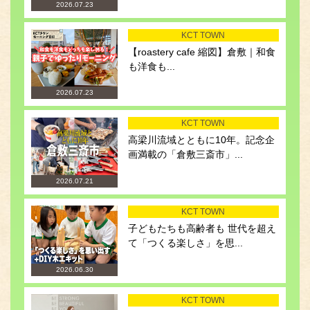
2026.07.23
KCT TOWN
【roastery cafe 縮図】倉敷｜和食
も洋食も...
2026.07.23
KCT TOWN
高梁川流域とともに10年。記念企
画満載の「倉敷三斎市」...
2026.07.21
KCT TOWN
子どもたちも高齢者も 世代を超え
て「つくる楽しさ」を思...
2026.06.30
KCT TOWN