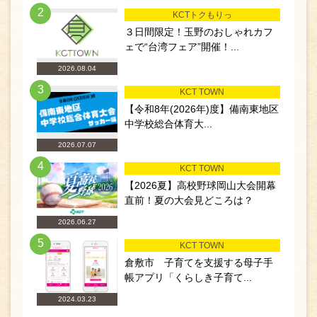
2
KCTトクもりっ
３日間限定！玉野のおしゃれカフ
ェで“台湾フェア”開催！...
2026.08.04
3
KCT TOWN
【令和8年(2026年)度】備南東地区
中学校総合体育大...
2026.07.07
4
KCT TOWN
【2026夏】高校野球岡山大会開幕
直前！夏の大会見どころは？
2026.06.27
5
KCT TOWN
倉敷市 子育てを支援する母子手
帳アプリ「くらしき子育て...
2024.03.23