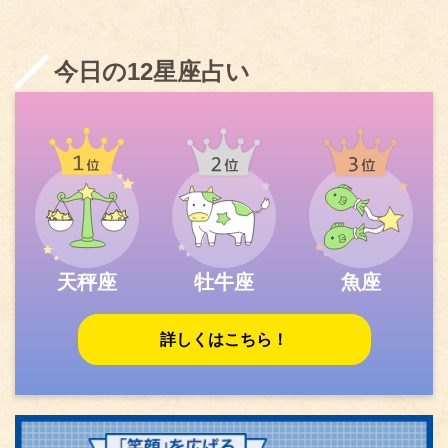
今日の12星座占い
天秤座
牡牛座
魚座
詳しくはこちら！