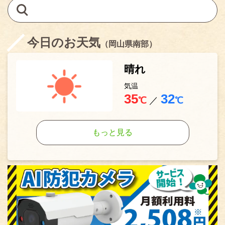
今日のお天気
（岡山県南部）
晴れ
気温
35
32
℃
／
℃
もっと見る