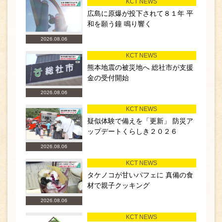
KCT NEWS
広島に原爆が投下されて８１年 平
和を願う鐘 鳴り響く
2026.08.06
KCT NEWS
熊本地震の被災地へ 総社市が支援
金の受付開始
2026.08.06
KCT NEWS
疑似体験で備えを「更新」 防災ア
ップデートくらしき２０２６
2026.08.06
KCT NEWS
タケノコが甘いパフェに 真備の食
材で親子クッキング
2026.08.06
KCT NEWS