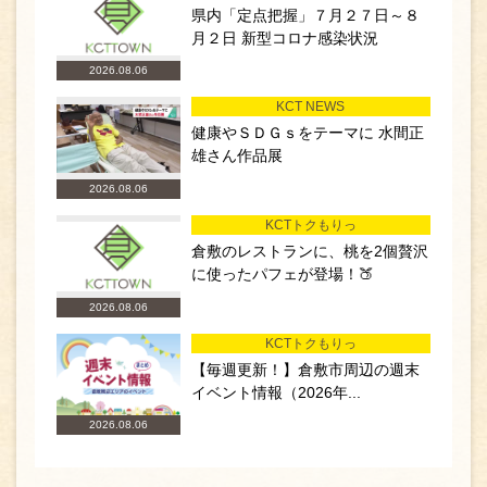
県内「定点把握」７月２７日～８
月２日 新型コロナ感染状況
2026.08.06
KCT NEWS
健康やＳＤＧｓをテーマに 水間正
雄さん作品展
2026.08.06
KCTトクもりっ
倉敷のレストランに、桃を2個贅沢
に使ったパフェが登場！🍑
2026.08.06
KCTトクもりっ
【毎週更新！】倉敷市周辺の週末
イベント情報（2026年...
2026.08.06