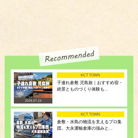
KCT TOWN
子連れ倉敷 児島旅｜おすすめ宿・
絶景とものづくり体験も...
2026.07.24
KCT TOWN
倉敷・水島の物流を支えるプロ集
団。大永運輸倉庫の強みと...