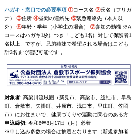
ハガキ・窓口での必要事項
①
コース名
②
氏名（フリガ
ナ）
③
住所
④
昼間の連絡先
⑤
緊急連絡先（本人以
外）
⑥
年齢・学年（小学生の場合）
⑦
参加の動機 ※A
コースはハガキ1枚につき「こども1名に対して保護者1
名以上」ですが、兄弟姉妹で希望される場合はこども
計3名まで連記可能です 。
対象者
: 高梁川流域圏（新見市、高梁市、総社市、早島
町、倉敷市、矢掛町、井原市、浅口市、里庄町、笠岡
市）にお住まいで、健康づくりや運動に関心のある方
申込締切
: 令和8年8月17日（月）必着
※申し込み多数の場合は抽選となります（新規参加者