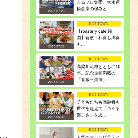
えるプロ集団。大永運
輸倉庫の強みと...
2026.07.23
KCT TOWN
【roastery cafe 縮
図】倉敷｜和食も洋食
も...
2026.07.23
KCT TOWN
高梁川流域とともに10
年。記念企画満載の
「倉敷三斎市」...
2026.07.21
KCT TOWN
子どもたちも高齢者も
世代を超えて「つくる
楽しさ」を思...
2026.06.30
KCT TOWN
人気のマシンピラティ