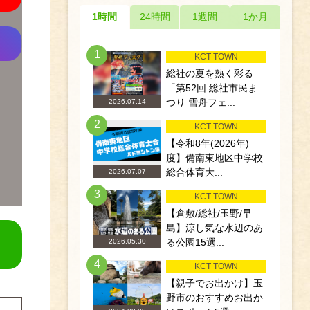
1時間
24時間
1週間
1か月
1
KCT TOWN
総社の夏を熱く彩る
「第52回 総社市民ま
つり 雪舟フェ...
2026.07.14
2
KCT TOWN
【令和8年(2026年)
度】備南東地区中学校
総合体育大...
2026.07.07
3
KCT TOWN
【倉敷/総社/玉野/早
島】涼し気な水辺のあ
る公園15選...
2026.05.30
4
KCT TOWN
【親子でお出かけ】玉
野市のおすすめお出か