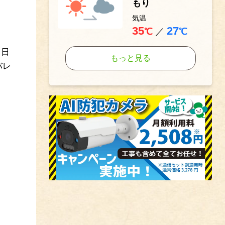
もり
気温
35
27
℃
／
℃
「日
もっと見る
バレ