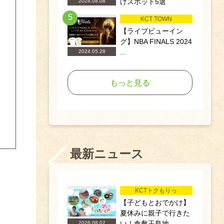
けスポット5選
2024.08.08
5
KCT TOWN
【ライブビューイン
グ】NBA FINALS 2024
...
2024.05.28
もっと見る
最新ニュース
KCTトクもりっ
【子どもとおでかけ】
夏休みに親子で行きた
い！倉敷玉島地...
2026.08.07