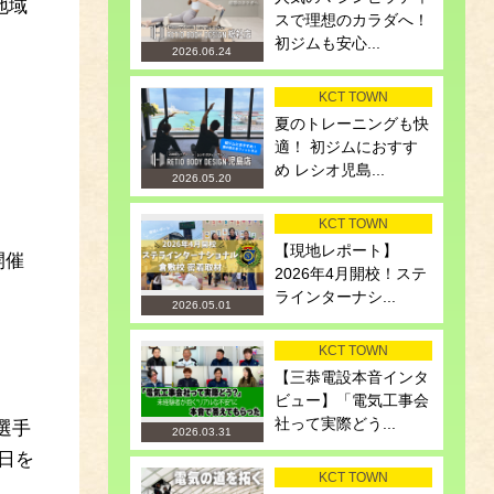
地域
スで理想のカラダへ！
初ジムも安心...
2026.06.24
KCT TOWN
夏のトレーニングも快
適！ 初ジムにおすす
め レシオ児島...
2026.05.20
KCT TOWN
【現地レポート】
開催
2026年4月開校！ステ
ラインターナシ...
2026.05.01
KCT TOWN
【三恭電設本音インタ
ビュー】「電気工事会
社って実際どう...
選手
2026.03.31
日を
KCT TOWN