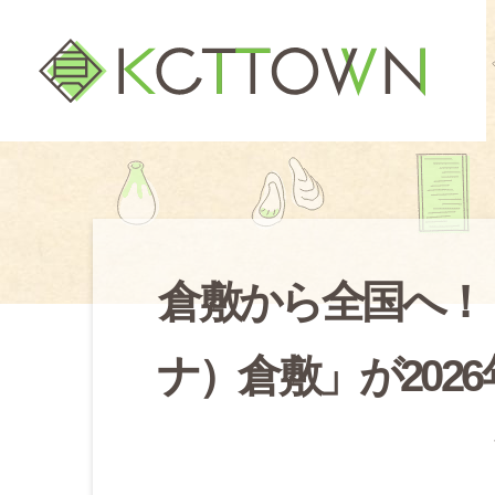
倉敷から全国へ！「
ナ）倉敷」が202