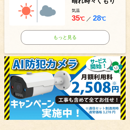
晴れ時々くもり
気温
35
28
℃
／
℃
もっと見る