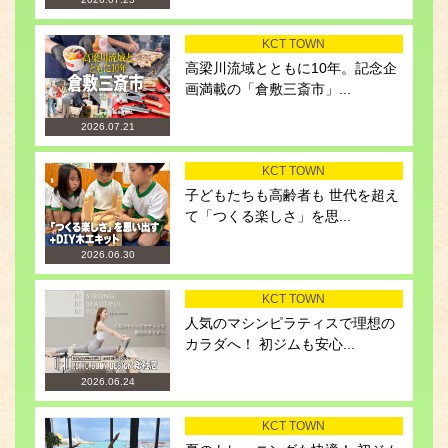
KCT TOWN
高梁川流域とともに10年。記念企
画満載の「倉敷三斎市」...
2026.07.21
KCT TOWN
子どもたちも高齢者も 世代を超え
て「つくる楽しさ」を思...
2026.06.30
KCT TOWN
人気のマシンピラティスで理想の
カラダへ！ 初ジムも安心...
2026.06.24
KCT TOWN