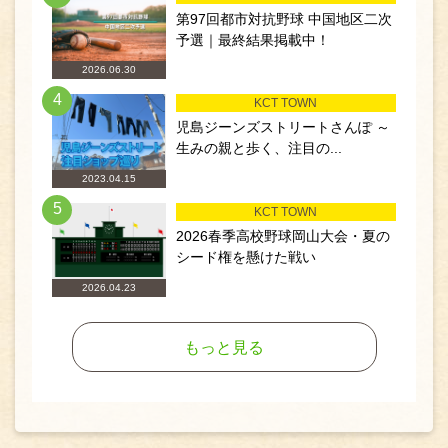
第97回都市対抗野球 中国地区二次
予選｜最終結果掲載中！
2026.06.30
4
KCT TOWN
児島ジーンズストリートさんぽ ～
生みの親と歩く、注目の...
2023.04.15
5
KCT TOWN
2026春季高校野球岡山大会・夏の
シード権を懸けた戦い
2026.04.23
もっと見る