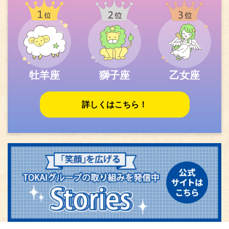
牡羊座
獅子座
乙女座
詳しくはこちら！