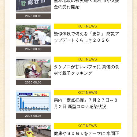
熊本地震の被災地へ 総社市が支援
金の受付開始
2026.08.06
KCT NEWS
疑似体験で備えを「更新」 防災ア
ップデートくらしき２０２６
2026.08.06
KCT NEWS
タケノコが甘いパフェに 真備の食
材で親子クッキング
2026.08.06
KCT NEWS
県内「定点把握」７月２７日～８
月２日 新型コロナ感染状況
2026.08.06
KCT NEWS
健康やＳＤＧｓをテーマに 水間正