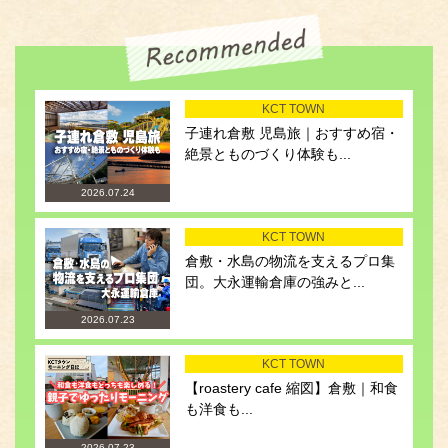
KCT TOWN
子連れ倉敷 児島旅｜おすすめ宿・
絶景とものづくり体験も...
2026.07.24
KCT TOWN
倉敷・水島の物流を支えるプロ集
団。大永運輸倉庫の強みと...
2026.07.23
KCT TOWN
【roastery cafe 縮図】倉敷｜和食
も洋食も...
2026.07.23