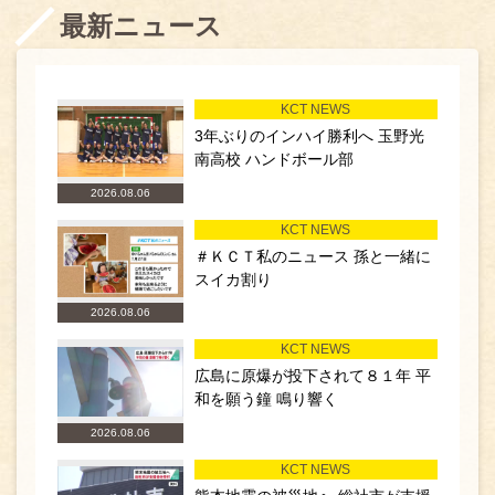
最新ニュース
KCT NEWS
3年ぶりのインハイ勝利へ 玉野光
南高校 ハンドボール部
2026.08.06
KCT NEWS
＃ＫＣＴ私のニュース 孫と一緒に
スイカ割り
2026.08.06
KCT NEWS
広島に原爆が投下されて８１年 平
和を願う鐘 鳴り響く
2026.08.06
KCT NEWS