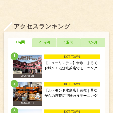
アクセスランキング
1時間
24時間
1週間
1か月
1
KCT TOWN
【ニューリンデン】倉敷｜まるで
お城？！老舗喫茶店でモーニング
2026.06.25
2
KCT TOWN
【ル・モンド水島店】倉敷｜昔な
がらの喫茶店で味わうモーニング
2026.06.11
3
KCT TOWN