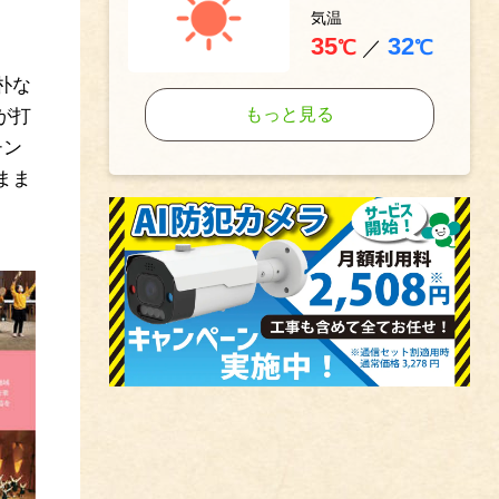
気温
35
32
℃
／
℃
朴な
もっと見る
が打
チン
まま