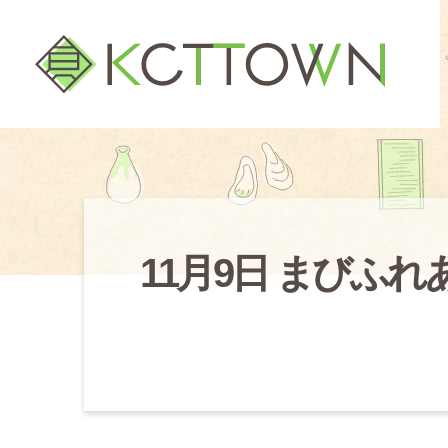
11月9日 まびふ