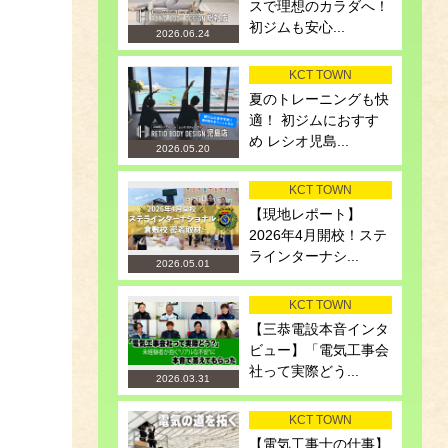
スで理想のカラダへ！
初ジムも安心...
2026.06.24
KCT TOWN
夏のトレーニングも快
適！ 初ジムにおすす
め レシオ児島...
2026.05.20
KCT TOWN
【現地レポート】
2026年4月開校！ステ
ラインターナシ...
2026.05.01
KCT TOWN
【三恭電設本音インタ
ビュー】「電気工事会
社って実際どう...
2026.03.31
KCT TOWN
【電気工事士の仕事】