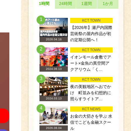
1時間
24時間
1週間
1か月
1
KCT TOWN
【2026年】瀬戸内国際
芸術祭の屋内作品が初
の定期公開へ！
2026.04.16
2
KCT TOWN
イオンモール倉敷でア
ート×金魚の異空間ア
クアリウム「く...
2024.06.13
3
KCT TOWN
夜の美観地区へおでか
け 町並みを幻想的に
照らすライトア...
2024.03.13
4
KCT NEWS
お金の大切さを学ぶ 水
信でこども金融スクー
ル
2026.08.04