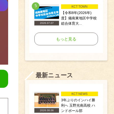
5
KCT TOWN
【令和8年(2026年)
度】備南東地区中学校
総合体育大...
2026.07.07
もっと見る
最新ニュース
KCT NEWS
3年ぶりのインハイ勝
利へ 玉野光南高校 ハ
ンドボール部
2026.08.06