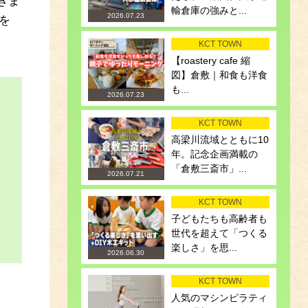
きま
輸倉庫の強みと...
2026.07.23
を
KCT TOWN
【roastery cafe 縮
図】倉敷｜和食も洋食
も...
2026.07.23
KCT TOWN
高梁川流域とともに10
年。記念企画満載の
「倉敷三斎市」...
2026.07.21
KCT TOWN
子どもたちも高齢者も
世代を超えて「つくる
楽しさ」を思...
2026.06.30
KCT TOWN
人気のマシンピラティ