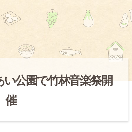
れあい公園で竹林音楽祭開
催