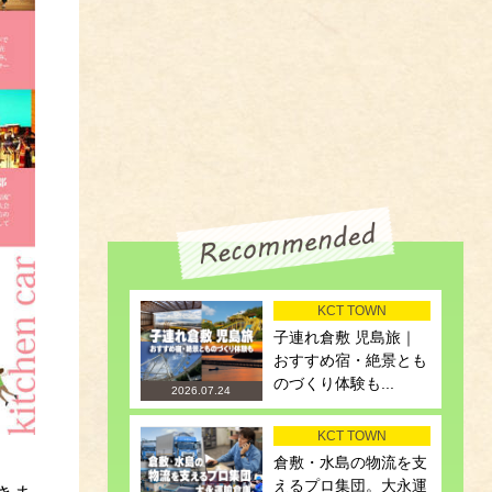
KCT TOWN
子連れ倉敷 児島旅｜
おすすめ宿・絶景とも
のづくり体験も...
2026.07.24
KCT TOWN
倉敷・水島の物流を支
えるプロ集団。大永運