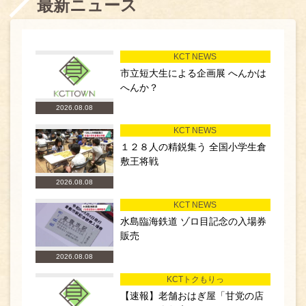
最新ニュース
KCT NEWS
市立短大生による企画展 へんかは
へんか？
2026.08.08
KCT NEWS
１２８人の精鋭集う 全国小学生倉
敷王将戦
2026.08.08
KCT NEWS
水島臨海鉄道 ゾロ目記念の入場券
販売
2026.08.08
KCTトクもりっ
【速報】老舗おはぎ屋「甘党の店