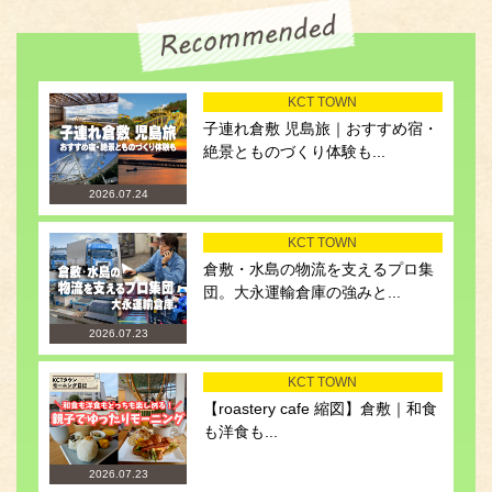
KCT TOWN
子連れ倉敷 児島旅｜おすすめ宿・
絶景とものづくり体験も...
2026.07.24
KCT TOWN
倉敷・水島の物流を支えるプロ集
団。大永運輸倉庫の強みと...
2026.07.23
KCT TOWN
【roastery cafe 縮図】倉敷｜和食
も洋食も...
2026.07.23