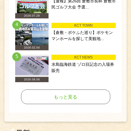
【速報】第26回 倉敷市長杯 倉敷市
民ゴルフ大会 予選...
2026.07.29
4
KCT TOWN
【倉敷・ポケふた巡り】ポケモン
マンホールを探して美観地...
2026.02.04
5
KCT NEWS
水島臨海鉄道 ゾロ目記念の入場券
販売
2026.08.08
もっと見る