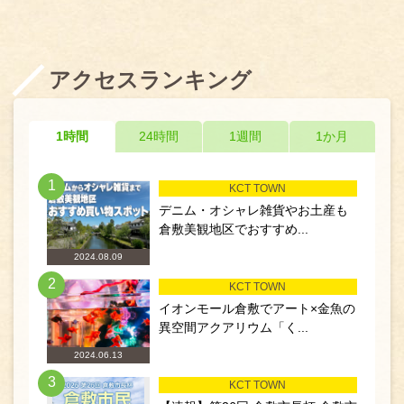
アクセスランキング
1時間
24時間
1週間
1か月
1
KCT TOWN
デニム・オシャレ雑貨やお土産も
倉敷美観地区でおすすめ...
2024.08.09
2
KCT TOWN
イオンモール倉敷でアート×金魚の
異空間アクアリウム「く...
2024.06.13
3
KCT TOWN