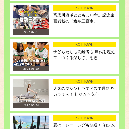
KCT TOWN
高梁川流域とともに10年。記念企
画満載の「倉敷三斎市」...
2026.07.21
KCT TOWN
子どもたちも高齢者も 世代を超え
て「つくる楽しさ」を思...
2026.06.30
KCT TOWN
人気のマシンピラティスで理想の
カラダへ！ 初ジムも安心...
2026.06.24
KCT TOWN
夏のトレーニングも快適！ 初ジム