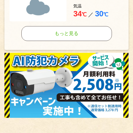
気温
34
30
℃
／
℃
もっと見る