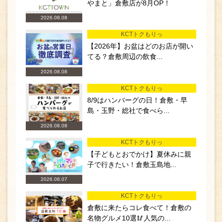
やまと」倉敷店が8月OP！
2026.08.08
KCTトクもりっ
【2026年】お盆はどのお店が開い
てる？倉敷周辺の飲食...
2026.08.08
KCTトクもりっ
8/9はハンバーグの日！倉敷・早
島・玉野・総社で食べら...
2026.08.08
KCTトクもりっ
【子どもとおでかけ】夏休みに親
子で行きたい！倉敷玉島地...
2026.08.07
KCTトクもりっ
倉敷に来たらコレ食べて！倉敷の
名物グルメ10選🥢人気の...