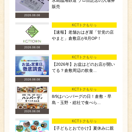
水島臨海鉄道 ゾロ目記念の入場券
販売
2026.08.08
KCTトクもりっ
【速報】老舗おはぎ屋「甘党の店
やまと」倉敷店が8月OP！
2026.08.08
KCTトクもりっ
【2026年】お盆はどのお店が開い
てる？倉敷周辺の飲食...
2026.08.08
KCTトクもりっ
8/9はハンバーグの日！倉敷・早
島・玉野・総社で食べら...
2026.08.08
KCTトクもりっ
【子どもとおでかけ】夏休みに親