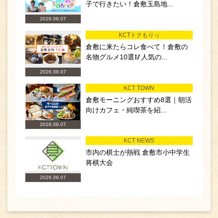
子で行きたい！倉敷玉島地...
2026.08.07
KCTトクもりっ
倉敷に来たらコレ食べて！倉敷の
名物グルメ10選🥢人気の...
2026.08.07
KCT TOWN
倉敷モーニングおすすめ8選｜朝活
向けカフェ・純喫茶を紹...
2026.08.07
KCT NEWS
市内の棋士が熱戦 倉敷市小中学生
将棋大会
2026.08.07