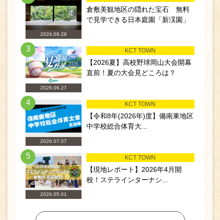
倉敷美観地区の隠れた宝石 無料
で見学できる日本庭園「新渓園」
2024.09.28
3
KCT TOWN
【2026夏】高校野球岡山大会開幕
直前！夏の大会見どころは？
2026.06.27
4
KCT TOWN
【令和8年(2026年)度】備南東地区
中学校総合体育大...
2026.07.07
5
KCT TOWN
【現地レポート】2026年4月開
校！ステラインターナシ...
2026.05.01