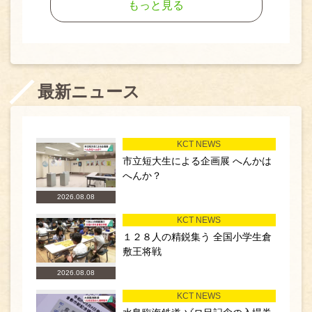
もっと見る
最新ニュース
KCT NEWS
市立短大生による企画展 へんかは
へんか？
2026.08.08
KCT NEWS
１２８人の精鋭集う 全国小学生倉
敷王将戦
2026.08.08
KCT NEWS