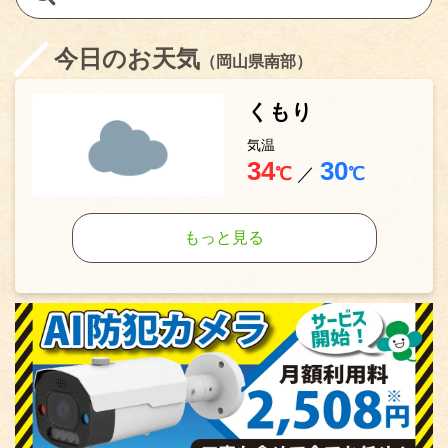
今日のお天気
（岡山県南部）
くもり
気温
34
30
℃
／
℃
もっと見る