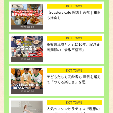
KCT TOWN
【roastery cafe 縮図】倉敷｜和食
も洋食も...
2026.07.23
KCT TOWN
高梁川流域とともに10年。記念企
画満載の「倉敷三斎市」...
2026.07.21
KCT TOWN
子どもたちも高齢者も 世代を超え
て「つくる楽しさ」を思...
2026.06.30
KCT TOWN
人気のマシンピラティスで理想の