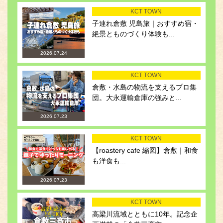
KCT TOWN
子連れ倉敷 児島旅｜おすすめ宿・
絶景とものづくり体験も...
2026.07.24
KCT TOWN
倉敷・水島の物流を支えるプロ集
団。大永運輸倉庫の強みと...
2026.07.23
KCT TOWN
【roastery cafe 縮図】倉敷｜和食
も洋食も...
2026.07.23
KCT TOWN
高梁川流域とともに10年。記念企