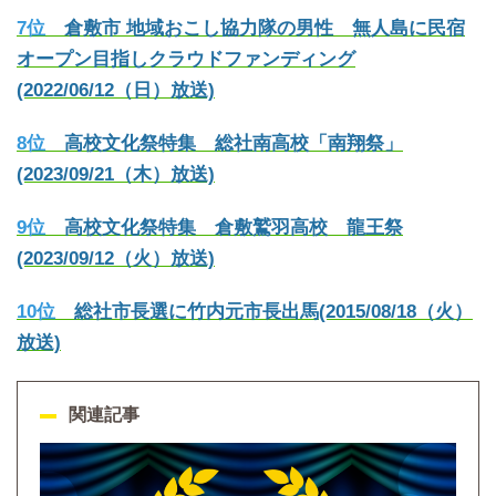
7位
倉敷市 地域おこし協力隊の男性 無人島に民宿
オープン目指しクラウドファンディング
(2022/06/12（日）放送)
8位
高校文化祭特集 総社南高校「南翔祭」
(2023/09/21（木）放送)
9位
高校文化祭特集 倉敷鷲羽高校 龍王祭
(2023/09/12（火）放送)
10位
総社市長選に竹内元市長出馬(2015/08/18（火）
放送)
関連記事