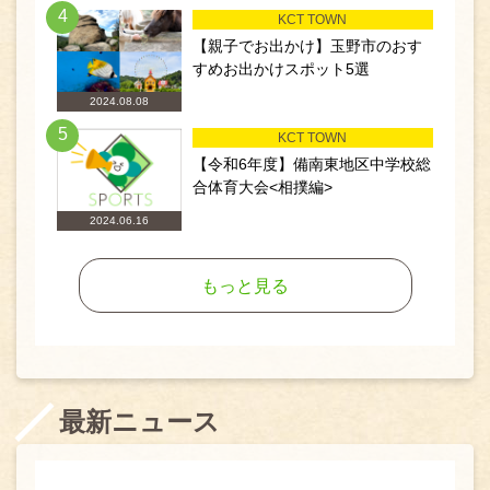
4
KCT TOWN
【親子でお出かけ】玉野市のおす
すめお出かけスポット5選
2024.08.08
5
KCT TOWN
【令和6年度】備南東地区中学校総
合体育大会<相撲編>
2024.06.16
もっと見る
最新ニュース