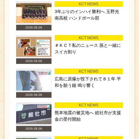
KCT NEWS
3年ぶりのインハイ勝利へ 玉野光
南高校 ハンドボール部
2026.08.06
KCT NEWS
＃ＫＣＴ私のニュース 孫と一緒に
スイカ割り
2026.08.06
KCT NEWS
広島に原爆が投下されて８１年 平
和を願う鐘 鳴り響く
2026.08.06
KCT NEWS
熊本地震の被災地へ 総社市が支援
金の受付開始
2026.08.06
KCT NEWS