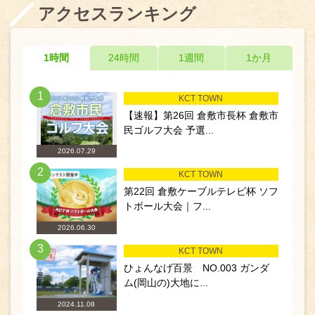
アクセスランキング
1時間
24時間
1週間
1か月
1
KCT TOWN
【速報】第26回 倉敷市長杯 倉敷市
民ゴルフ大会 予選...
2026.07.29
2
KCT TOWN
第22回 倉敷ケーブルテレビ杯 ソフ
トボール大会｜フ...
2026.06.30
3
KCT TOWN
ひょんなげ百景 NO.003 ガンダ
ム(岡山の)大地に...
2024.11.08