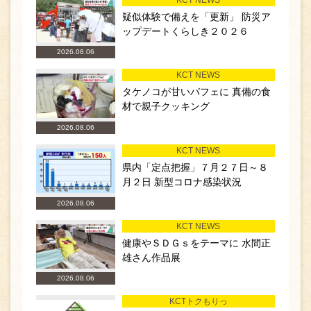
疑似体験で備えを「更新」 防災ア
ップデートくらしき２０２６
2026.08.06
KCT NEWS
タケノコが甘いパフェに 真備の食
材で親子クッキング
2026.08.06
KCT NEWS
県内「定点把握」７月２７日～８
月２日 新型コロナ感染状況
2026.08.06
KCT NEWS
健康やＳＤＧｓをテーマに 水間正
雄さん作品展
2026.08.06
KCTトクもりっ