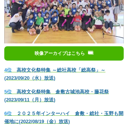
映像アーカイブはこちら
4位
高校文化祭特集 ～総社高校「総高祭」～
(2023/09/20（水）放送)
5位
高校文化祭特集 倉敷古城池高校・藤花祭
(2023/09/11（月）放送)
6位
２０２５年インターハイ 倉敷・総社・玉野も開
催地に(2022/08/19（金）放送)