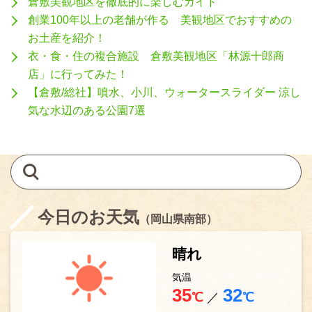
倉敷美観地区を徹底的に楽しむガイド
創業100年以上の老舗が作る 美観地区でおすすめの
お土産を紹介！
衣・食・住の複合施設 倉敷美観地区「林源十郎商
店」に行ってみた！
【倉敷/総社】噴水、小川、ウォータースライダー 涼し
気な水辺のある公園7選
今日のお天気
（岡山県南部）
晴れ
気温
35
32
℃
／
℃