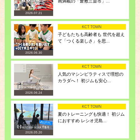
画満載の「倉敷三斎市」...
2026.07.21
KCT TOWN
子どもたちも高齢者も 世代を超え
て「つくる楽しさ」を思...
2026.06.30
KCT TOWN
人気のマシンピラティスで理想の
カラダへ！ 初ジムも安心...
2026.06.24
KCT TOWN
夏のトレーニングも快適！ 初ジム
におすすめ レシオ児島...
2026.05.20