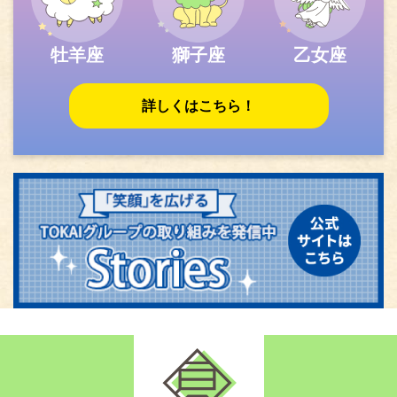
牡羊座
獅子座
乙女座
詳しくはこちら！