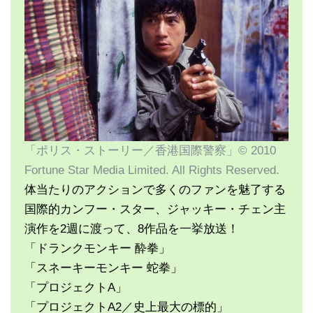
「ポリス・ストーリー／香港国際警察」© 2010
Fortune Star Media Limited. All Rights Reserved.
体当たりのアクションで多くのファンを魅了する
国際的カンフー・スター、ジャッキー・チェン主
演作を2週に渡って、8作品を一挙放送！
「ドランクモンキー 酔拳」
「スネーキーモンキー 蛇拳」
「プロジェクトA」
「プロジェクトA2／史上最大の標的」