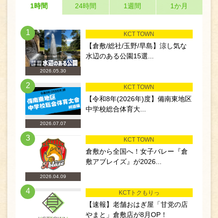
1時間
24時間
1週間
1か月
1
KCT TOWN
【倉敷/総社/玉野/早島】涼し気な
水辺のある公園15選...
2026.05.30
2
KCT TOWN
【令和8年(2026年)度】備南東地区
中学校総合体育大...
2026.07.07
3
KCT TOWN
倉敷から全国へ！女子バレー『倉
敷アブレイズ』が2026...
2026.04.09
4
KCTトクもりっ
【速報】老舗おはぎ屋「甘党の店
やまと」倉敷店が8月OP！