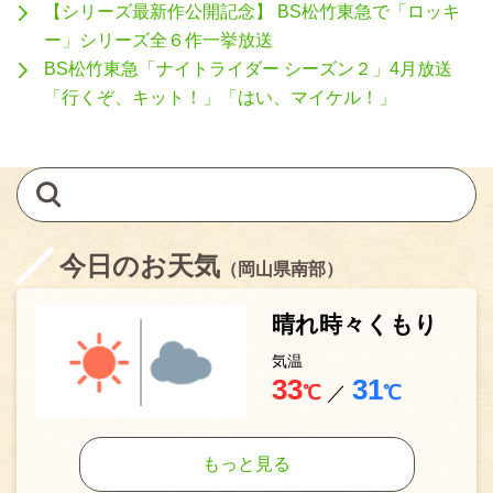
【シリーズ最新作公開記念】 BS松竹東急で「ロッキ
ー」シリーズ全６作一挙放送
BS松竹東急「ナイトライダー シーズン２」4月放送
「行くぞ、キット！」「はい、マイケル！」
今日のお天気
（岡山県南部）
晴れ時々くもり
気温
33
31
℃
／
℃
もっと見る