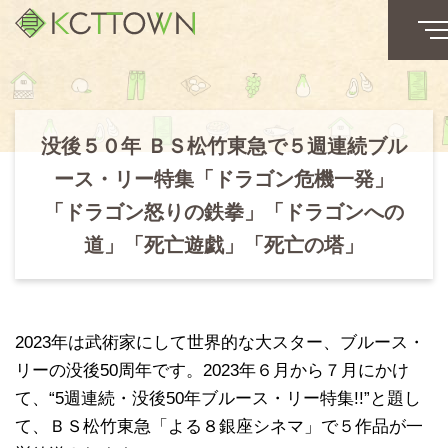
没後５０年 ＢＳ松竹東急で５週連続ブル
ース・リー特集「ドラゴン危機一発」
「ドラゴン怒りの鉄拳」「ドラゴンへの
道」「死亡遊戯」「死亡の塔」
2023年は武術家にして世界的な大スター、ブルース・
リーの没後50周年です。2023年６月から７月にかけ
て、“5週連続・没後50年ブルース・リー特集!!”と題し
て、ＢＳ松竹東急「よる８銀座シネマ」で５作品が一