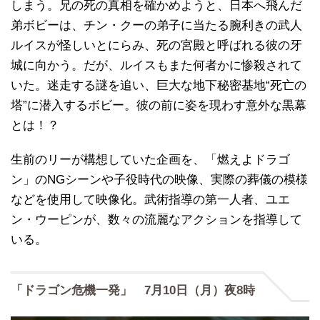
しまう。兄の死の真相を確かめようと、日本へ飛んだ
弟ボビーは、チン・クーの弟子に当たる腕利きの武人
ルイスが怪しいとにらみ、死の宮殿と呼ばれる彼の牙
城に向かう。だが、ルイスもまた何者かに惨殺されて
いた。迷走する謎を追い、巨大な地下秘密基地“死亡の
塔”に潜入するボビー。彼の前に姿を現わす意外な黒幕
とは！？
生前のリーが構想していた企画を、「燃えよドラゴ
ン」のNGシーンや子役時代の映像、実際の葬儀の模様
などを使用して映像化。武術指導の第一人者、ユエ
ン・ウーピンが、数々の流麗なアクションを指導して
いる。
「ドラゴン危機一発」 7月10日（月）夜8時