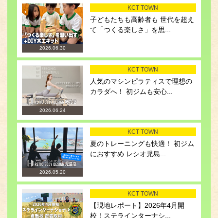
KCT TOWN
子どもたちも高齢者も 世代を超え
て「つくる楽しさ」を思...
2026.06.30
KCT TOWN
人気のマシンピラティスで理想の
カラダへ！ 初ジムも安心...
2026.06.24
KCT TOWN
夏のトレーニングも快適！ 初ジム
におすすめ レシオ児島...
2026.05.20
KCT TOWN
【現地レポート】2026年4月開
校！ステラインターナシ...