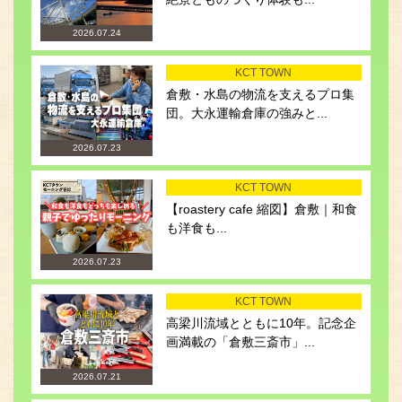
2026.07.24
KCT TOWN
倉敷・水島の物流を支えるプロ集
団。大永運輸倉庫の強みと...
2026.07.23
KCT TOWN
【roastery cafe 縮図】倉敷｜和食
も洋食も...
2026.07.23
KCT TOWN
高梁川流域とともに10年。記念企
画満載の「倉敷三斎市」...
2026.07.21