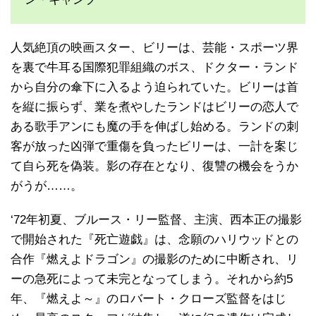
人気絶頂の映画スター、ビリーは、芸能・スポーツ界
を裏で牛耳る国際犯罪組織のボス、ドクター・ランド
から自分の傘下に入るよう迫られていた。ビリーは首
を縦に振らず、業を煮やしたランドはビリーの恋人で
ある歌手アンにも魔の手を伸ばし始める。ランドの刺
客が放った凶弾で重傷を負ったビリーは、一計を案じ
て自ら死を偽装。影の存在となり、復讐の機会をうか
がうが……。
‘72年初夏、ブルース・リー監督、主演、西本正の撮影
で開始された『死亡遊戯』は、念願のハリウッドとの
合作『燃えよドラゴン』の撮影のために中断され、リ
ーの急死によって未完となってしまう。それから約5
年、『燃えよ～』のロバート・クローズ監督をはじ