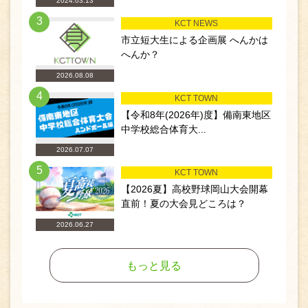
2024.03.13
3
KCT NEWS
市立短大生による企画展 へんかは
へんか？
2026.08.08
4
KCT TOWN
【令和8年(2026年)度】備南東地区
中学校総合体育大...
2026.07.07
5
KCT TOWN
【2026夏】高校野球岡山大会開幕
直前！夏の大会見どころは？
2026.06.27
もっと見る