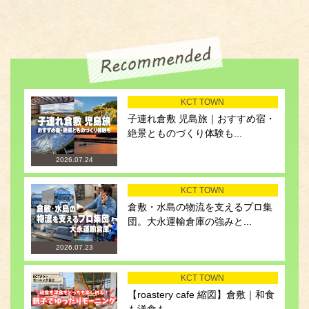
KCT TOWN
子連れ倉敷 児島旅｜おすすめ宿・
絶景とものづくり体験も...
2026.07.24
KCT TOWN
倉敷・水島の物流を支えるプロ集
団。大永運輸倉庫の強みと...
2026.07.23
KCT TOWN
【roastery cafe 縮図】倉敷｜和食