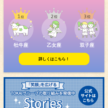
牡牛座
乙女座
双子座
詳しくはこちら！