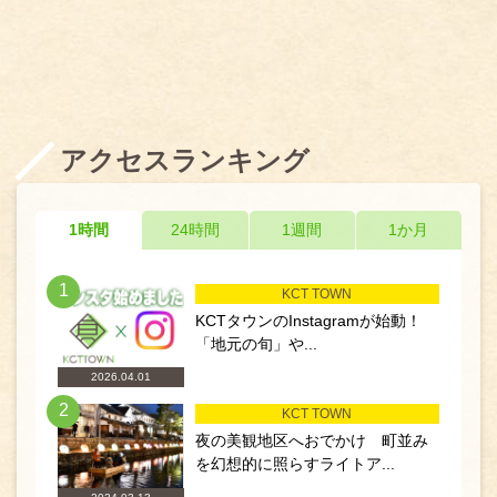
アクセスランキング
1時間
24時間
1週間
1か月
1
KCT TOWN
KCTタウンのInstagramが始動！
「地元の旬」や...
2026.04.01
2
KCT TOWN
夜の美観地区へおでかけ 町並み
を幻想的に照らすライトア...