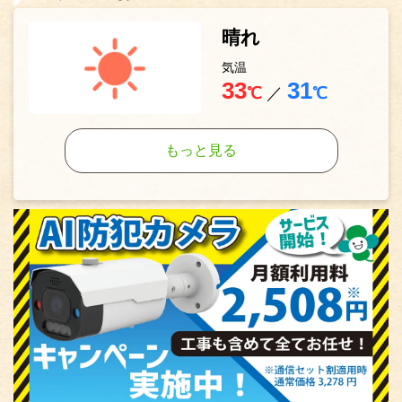
晴れ
気温
33
31
℃
／
℃
もっと見る