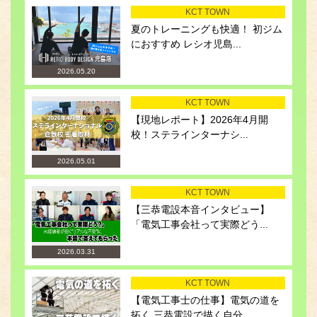
KCT TOWN
夏のトレーニングも快適！ 初ジム
におすすめ レシオ児島...
2026.05.20
KCT TOWN
【現地レポート】2026年4月開
校！ステラインターナシ...
2026.05.01
KCT TOWN
【三恭電設本音インタビュー】
「電気工事会社って実際どう...
2026.03.31
KCT TOWN
【電気工事士の仕事】電気の道を
拓く 三恭電設で描く自分...