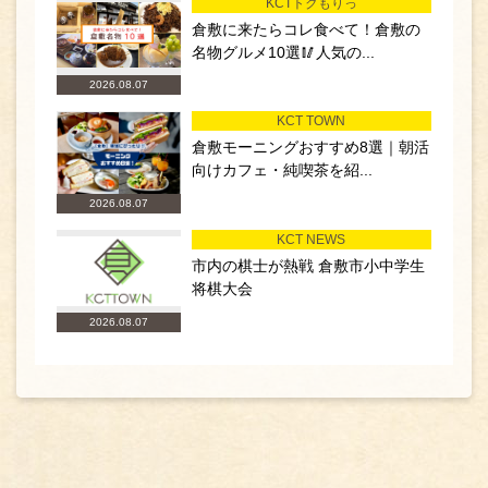
KCTトクもりっ
倉敷に来たらコレ食べて！倉敷の
名物グルメ10選🥢人気の...
2026.08.07
KCT TOWN
倉敷モーニングおすすめ8選｜朝活
向けカフェ・純喫茶を紹...
2026.08.07
KCT NEWS
市内の棋士が熱戦 倉敷市小中学生
将棋大会
2026.08.07