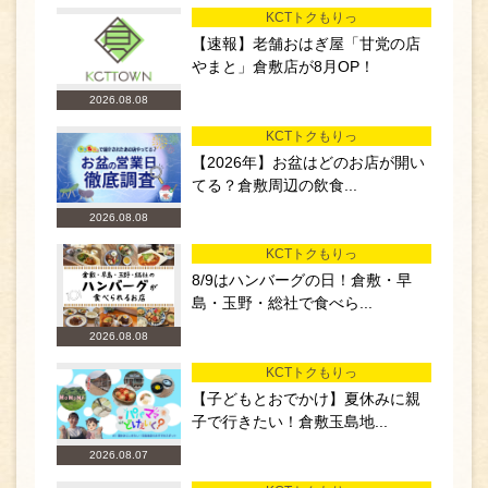
KCTトクもりっ
【速報】老舗おはぎ屋「甘党の店
やまと」倉敷店が8月OP！
2026.08.08
KCTトクもりっ
【2026年】お盆はどのお店が開い
てる？倉敷周辺の飲食...
2026.08.08
KCTトクもりっ
8/9はハンバーグの日！倉敷・早
島・玉野・総社で食べら...
2026.08.08
KCTトクもりっ
【子どもとおでかけ】夏休みに親
子で行きたい！倉敷玉島地...
2026.08.07