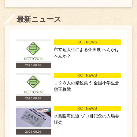
最新ニュース
KCT NEWS
市立短大生による企画展 へんかは
へんか？
2026.08.08
KCT NEWS
１２８人の精鋭集う 全国小学生倉
敷王将戦
2026.08.08
KCT NEWS
水島臨海鉄道 ゾロ目記念の入場券
販売
2026.08.08