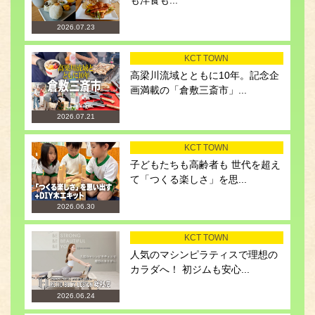
も洋食も...
2026.07.23
KCT TOWN
高梁川流域とともに10年。記念企
画満載の「倉敷三斎市」...
2026.07.21
KCT TOWN
子どもたちも高齢者も 世代を超え
て「つくる楽しさ」を思...
2026.06.30
KCT TOWN
人気のマシンピラティスで理想の
カラダへ！ 初ジムも安心...
2026.06.24