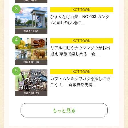
2026.07.07
3
KCT TOWN
ひょんなげ百景 NO.003 ガンダ
ム(岡山の)大地に...
2024.11.08
4
KCT TOWN
リアルに動くナウマンゾウがお出
迎え 家族で楽しめる「倉...
2024.03.19
5
KCT TOWN
カブトムシ＆クワガタを探しに行
こう！ ― 倉敷自然史博...
2026.07.23
もっと見る