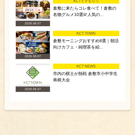
KCTトクもりっ
倉敷に来たらコレ食べて！倉敷の
名物グルメ10選🥢人気の...
2026.08.07
KCT TOWN
倉敷モーニングおすすめ8選｜朝活
向けカフェ・純喫茶を紹...
2026.08.07
KCT NEWS
市内の棋士が熱戦 倉敷市小中学生
将棋大会
2026.08.07