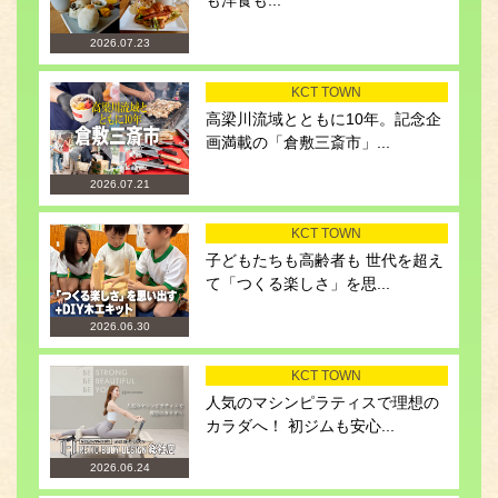
も洋食も...
2026.07.23
KCT TOWN
高梁川流域とともに10年。記念企
画満載の「倉敷三斎市」...
2026.07.21
KCT TOWN
子どもたちも高齢者も 世代を超え
て「つくる楽しさ」を思...
2026.06.30
KCT TOWN
人気のマシンピラティスで理想の
カラダへ！ 初ジムも安心...
2026.06.24