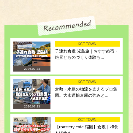
KCT TOWN
子連れ倉敷 児島旅｜おすすめ宿・
絶景とものづくり体験も...
2026.07.24
KCT TOWN
倉敷・水島の物流を支えるプロ集
団。大永運輸倉庫の強みと...
2026.07.23
KCT TOWN
【roastery cafe 縮図】倉敷｜和食