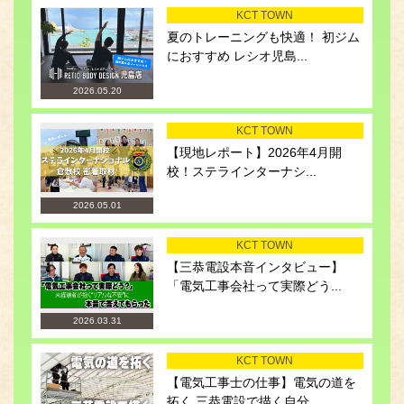
KCT TOWN
夏のトレーニングも快適！ 初ジム
におすすめ レシオ児島...
2026.05.20
KCT TOWN
【現地レポート】2026年4月開
校！ステラインターナシ...
2026.05.01
KCT TOWN
【三恭電設本音インタビュー】
「電気工事会社って実際どう...
2026.03.31
KCT TOWN
【電気工事士の仕事】電気の道を
拓く 三恭電設で描く自分...