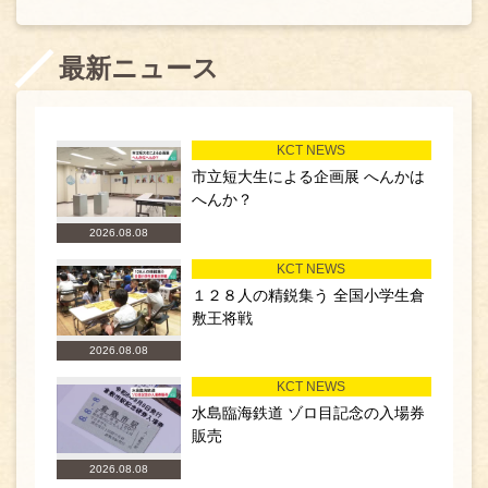
最新ニュース
KCT NEWS
市立短大生による企画展 へんかは
へんか？
2026.08.08
KCT NEWS
１２８人の精鋭集う 全国小学生倉
敷王将戦
2026.08.08
KCT NEWS
水島臨海鉄道 ゾロ目記念の入場券
販売
2026.08.08