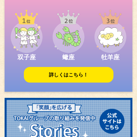
双子座
蠍座
牡羊座
詳しくはこちら！