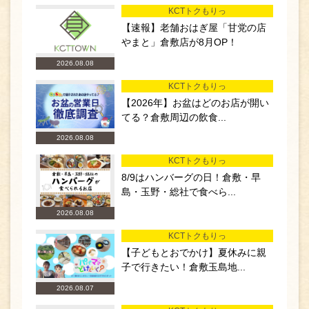
KCTトクもりっ
【速報】老舗おはぎ屋「甘党の店
やまと」倉敷店が8月OP！
2026.08.08
KCTトクもりっ
【2026年】お盆はどのお店が開い
てる？倉敷周辺の飲食...
2026.08.08
KCTトクもりっ
8/9はハンバーグの日！倉敷・早
島・玉野・総社で食べら...
2026.08.08
KCTトクもりっ
【子どもとおでかけ】夏休みに親
子で行きたい！倉敷玉島地...
2026.08.07