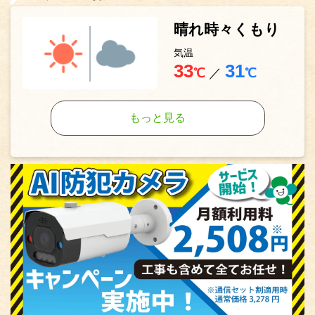
晴れ時々くもり
気温
33
31
℃
／
℃
もっと見る