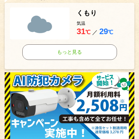
くもり
気温
31
29
℃
／
℃
もっと見る