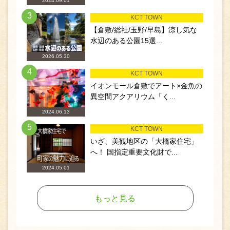
2024.09.01
3
KCT TOWN
【倉敷/総社/玉野/早島】涼し気な
水辺のある公園15選...
2026.05.30
4
KCT TOWN
イオンモール倉敷でアート×金魚の
異空間アクアリウム「く...
2024.06.13
5
KCT TOWN
いざ、美観地区の「大橋家住宅」
へ！ 国指定重要文化財で...
2024.05.01
もっと見る