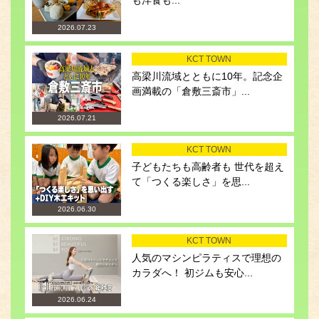
も洋食も...
2026.07.23
KCT TOWN
高梁川流域とともに10年。記念企
画満載の「倉敷三斎市」...
2026.07.21
KCT TOWN
子どもたちも高齢者も 世代を超え
て「つくる楽しさ」を思...
2026.06.30
KCT TOWN
人気のマシンピラティスで理想の
カラダへ！ 初ジムも安心...
2026.06.24