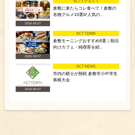
KCTトクもりっ
倉敷に来たらコレ食べて！倉敷の
名物グルメ10選🥢人気の...
2026.08.07
KCT TOWN
倉敷モーニングおすすめ8選｜朝活
向けカフェ・純喫茶を紹...
2026.08.07
KCT NEWS
市内の棋士が熱戦 倉敷市小中学生
将棋大会
2026.08.07