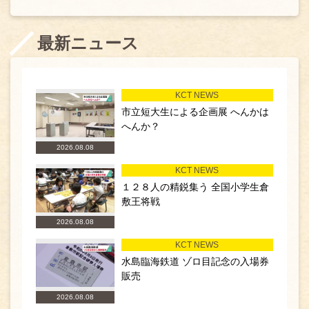
最新ニュース
KCT NEWS
市立短大生による企画展 へんかは
へんか？
2026.08.08
KCT NEWS
１２８人の精鋭集う 全国小学生倉
敷王将戦
2026.08.08
KCT NEWS
水島臨海鉄道 ゾロ目記念の入場券
販売
2026.08.08