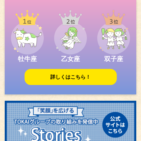
牡牛座
乙女座
双子座
詳しくはこちら！