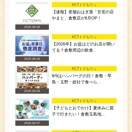
KCTトクもりっ
【速報】老舗おはぎ屋「甘党の店
やまと」倉敷店が8月OP！
2026.08.08
KCTトクもりっ
【2026年】お盆はどのお店が開い
てる？倉敷周辺の飲食...
2026.08.08
KCTトクもりっ
8/9はハンバーグの日！倉敷・早
島・玉野・総社で食べら...
2026.08.08
KCTトクもりっ
【子どもとおでかけ】夏休みに親
子で行きたい！倉敷玉島地...
2026.08.07