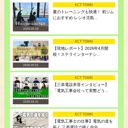
KCT TOWN
夏のトレーニングも快適！ 初ジム
におすすめ レシオ児島...
2026.05.20
KCT TOWN
【現地レポート】2026年4月開
校！ステラインターナシ...
2026.05.01
KCT TOWN
【三恭電設本音インタビュー】
「電気工事会社って実際どう...
2026.03.31
KCT TOWN
【電気工事士の仕事】電気の道を
拓く 三恭電設で描く自分...