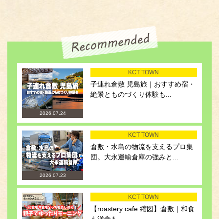
KCT TOWN
子連れ倉敷 児島旅｜おすすめ宿・
絶景とものづくり体験も...
2026.07.24
KCT TOWN
倉敷・水島の物流を支えるプロ集
団。大永運輸倉庫の強みと...
2026.07.23
KCT TOWN
【roastery cafe 縮図】倉敷｜和食