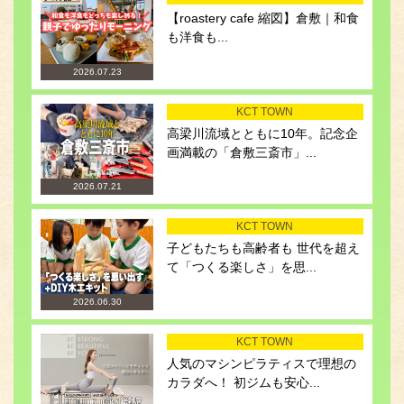
【roastery cafe 縮図】倉敷｜和食
も洋食も...
2026.07.23
KCT TOWN
高梁川流域とともに10年。記念企
画満載の「倉敷三斎市」...
2026.07.21
KCT TOWN
子どもたちも高齢者も 世代を超え
て「つくる楽しさ」を思...
2026.06.30
KCT TOWN
人気のマシンピラティスで理想の
カラダへ！ 初ジムも安心...