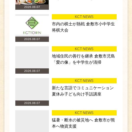
2026.08.07
KCT NEWS
市内の棋士が熱戦 倉敷市小中学生
将棋大会
2026.08.07
KCT NEWS
地域住民の善行を継承 倉敷市児島
「愛の像」を中学生が清掃
2026.08.07
KCT NEWS
新たな言語でコミュニケーション
夏休み子ども向け手話講座
2026.08.07
KCT NEWS
猛暑・断水の被災地へ 倉敷市が熊
本へ物資支援