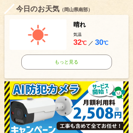
今日のお天気
（岡山県南部）
晴れ
気温
32
30
℃
／
℃
もっと見る