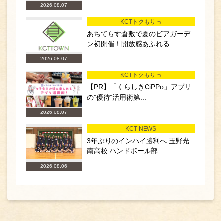
2026.08.07
KCTトクもりっ
あちてらす倉敷で夏のビアガーデ
ン初開催！開放感あふれる...
2026.08.07
KCTトクもりっ
【PR】「くらしきCiPPo」アプリ
の”優待”活用術第...
2026.08.07
KCT NEWS
3年ぶりのインハイ勝利へ 玉野光
南高校 ハンドボール部
2026.08.06