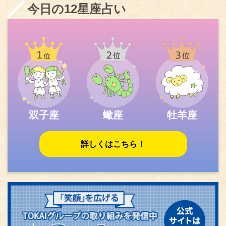
今日の12星座占い
双子座
蠍座
牡羊座
詳しくはこちら！