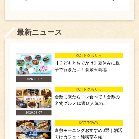
最新ニュース
KCTトクもりっ
【子どもとおでかけ】夏休みに親
子で行きたい！倉敷玉島地...
2026.08.07
KCTトクもりっ
倉敷に来たらコレ食べて！倉敷の
名物グルメ10選🥢人気の...
2026.08.07
KCT TOWN
倉敷モーニングおすすめ8選｜朝活
向けカフェ・純喫茶を紹...