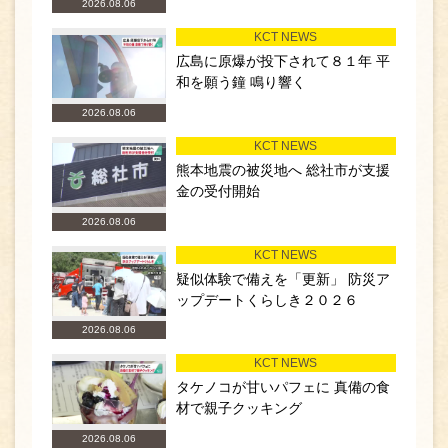
2026.08.06
KCT NEWS
広島に原爆が投下されて８１年 平
和を願う鐘 鳴り響く
2026.08.06
KCT NEWS
熊本地震の被災地へ 総社市が支援
金の受付開始
2026.08.06
KCT NEWS
疑似体験で備えを「更新」 防災ア
ップデートくらしき２０２６
2026.08.06
KCT NEWS
タケノコが甘いパフェに 真備の食
材で親子クッキング
2026.08.06