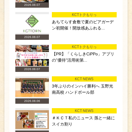
2026.08.07
KCTトクもりっ
あちてらす倉敷で夏のビアガーデ
ン初開催！開放感あふれる...
2026.08.07
KCTトクもりっ
【PR】「くらしきCiPPo」アプリ
の”優待”活用術第...
2026.08.07
KCT NEWS
3年ぶりのインハイ勝利へ 玉野光
南高校 ハンドボール部
2026.08.06
KCT NEWS
＃ＫＣＴ私のニュース 孫と一緒に
スイカ割り