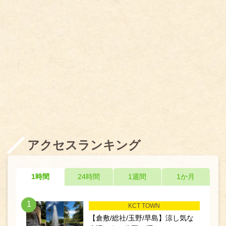
アクセスランキング
1時間
24時間
1週間
1か月
1
KCT TOWN
【倉敷/総社/玉野/早島】涼し気な