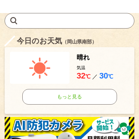
今日のお天気
（岡山県南部）
晴れ
気温
32
30
℃
／
℃
もっと見る