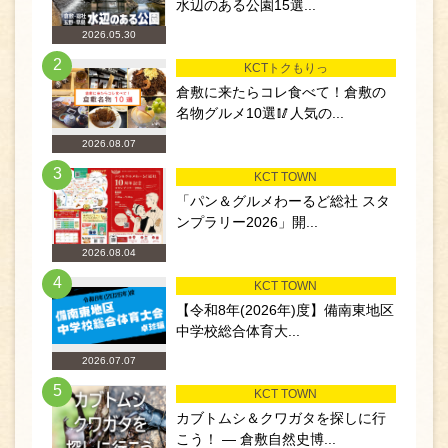
水辺のある公園15選...
2026.05.30
2
KCTトクもりっ
倉敷に来たらコレ食べて！倉敷の
名物グルメ10選🥢人気の...
2026.08.07
3
KCT TOWN
「パン＆グルメわーるど総社 スタ
ンプラリー2026」開...
2026.08.04
4
KCT TOWN
【令和8年(2026年)度】備南東地区
中学校総合体育大...
2026.07.07
5
KCT TOWN
カブトムシ＆クワガタを探しに行
こう！ ― 倉敷自然史博...