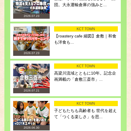
団。大永運輸倉庫の強みと...
2026.07.23
KCT TOWN
【roastery cafe 縮図】倉敷｜和食
も洋食も...
2026.07.23
KCT TOWN
高梁川流域とともに10年。記念企
画満載の「倉敷三斎市」...
2026.07.21
KCT TOWN
子どもたちも高齢者も 世代を超え
て「つくる楽しさ」を思...
2026.06.30