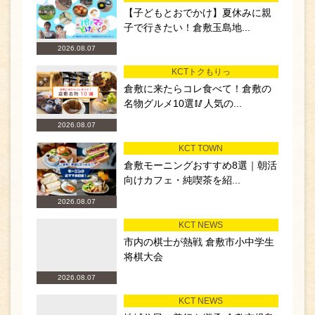
【子どもとおでかけ】夏休みに親
子で行きたい！倉敷玉島地...
2026.08.07
KCTトクもりっ
倉敷に来たらコレ食べて！倉敷の
名物グルメ10選🥢人気の...
2026.08.07
KCT TOWN
倉敷モーニングおすすめ8選｜朝活
向けカフェ・純喫茶を紹...
2026.08.07
KCT NEWS
市内の棋士が熱戦 倉敷市小中学生
将棋大会
2026.08.07
KCT NEWS