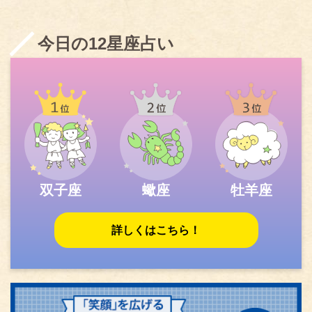
今日の12星座占い
双子座
蠍座
牡羊座
詳しくはこちら！