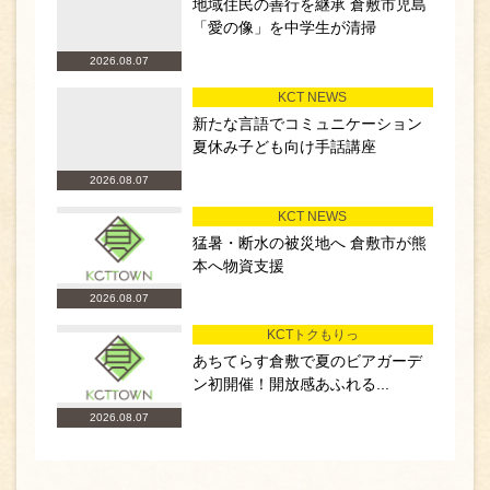
地域住民の善行を継承 倉敷市児島
「愛の像」を中学生が清掃
2026.08.07
KCT NEWS
新たな言語でコミュニケーション
夏休み子ども向け手話講座
2026.08.07
KCT NEWS
猛暑・断水の被災地へ 倉敷市が熊
本へ物資支援
2026.08.07
KCTトクもりっ
あちてらす倉敷で夏のビアガーデ
ン初開催！開放感あふれる...
2026.08.07