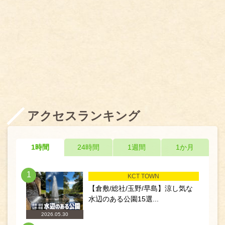
アクセスランキング
1時間
24時間
1週間
1か月
1
KCT TOWN
【倉敷/総社/玉野/早島】涼し気な
水辺のある公園15選...
2026.05.30