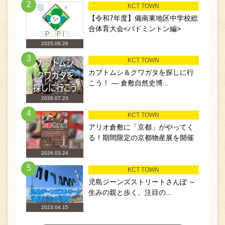
2
KCT TOWN
【令和7年度】備南東地区中学校総
合体育大会<バドミントン編>
2025.06.26
3
KCT TOWN
カブトムシ＆クワガタを探しに行
こう！ ― 倉敷自然史博...
2026.07.23
4
KCT TOWN
アリオ倉敷に「京都」がやってく
る！期間限定の京都物産展を開催
2026.03.24
5
KCT TOWN
児島ジーンズストリートさんぽ ～
生みの親と歩く、注目の...
2023.04.15