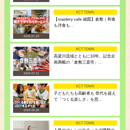
KCT TOWN
【roastery cafe 縮図】倉敷｜和食
も洋食も...
2026.07.23
KCT TOWN
高梁川流域とともに10年。記念企
画満載の「倉敷三斎市」...
2026.07.21
KCT TOWN
子どもたちも高齢者も 世代を超え
て「つくる楽しさ」を思...
2026.06.30
KCT TOWN