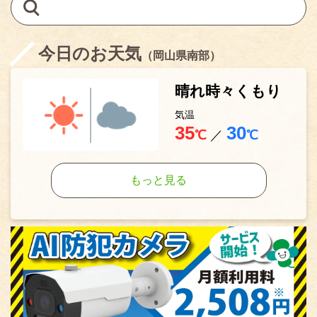
今日のお天気
（岡山県南部）
晴れ時々くもり
気温
35
30
℃
／
℃
もっと見る