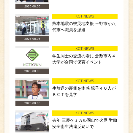
2026.08.05
KCT NEWS
熊本地震の被災地支援 玉野市が八
代市へ職員を派遣
2026.08.05
KCT NEWS
学生同士の交流の場に 倉敷市内４
大学が合同で保育イベント
2026.08.05
KCT NEWS
生放送の裏側を体感 親子４０人が
ＫＣＴを見学
2026.08.05
KCT NEWS
去年 三菱ケミカル岡山で火災 労働
安全衛生法違反疑いで...