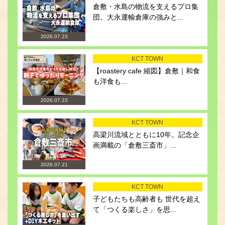
倉敷・水島の物流を支えるプロ集
団。大永運輸倉庫の強みと...
2026.07.23
KCT TOWN
【roastery cafe 縮図】倉敷｜和食
も洋食も...
2026.07.23
KCT TOWN
高梁川流域とともに10年。記念企
画満載の「倉敷三斎市」...
2026.07.21
KCT TOWN
子どもたちも高齢者も 世代を超え
て「つくる楽しさ」を思...