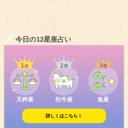
今日の12星座占い
天秤座
牡牛座
魚座
詳しくはこちら！