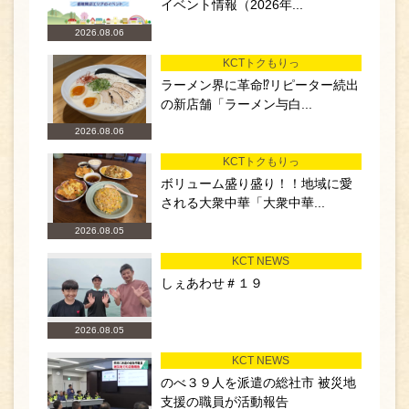
イベント情報（2026年...
2026.08.06
KCTトクもりっ
ラーメン界に革命⁉リピーター続出
の新店舗「ラーメン与白...
2026.08.06
KCTトクもりっ
ボリューム盛り盛り！！地域に愛
される大衆中華「大衆中華...
2026.08.05
KCT NEWS
しぇあわせ＃１９
2026.08.05
KCT NEWS
のべ３９人を派遣の総社市 被災地
支援の職員が活動報告