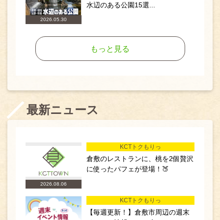
水辺のある公園15選...
2026.05.30
もっと見る
最新ニュース
KCTトクもりっ
倉敷のレストランに、桃を2個贅沢
に使ったパフェが登場！🍑
2026.08.06
KCTトクもりっ
【毎週更新！】倉敷市周辺の週末