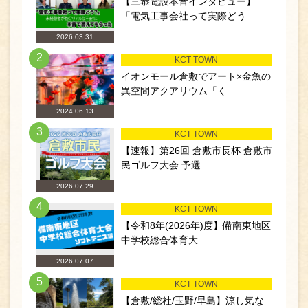
【三恭電設本音インタビュー】
「電気工事会社って実際どう...
2026.03.31
2
KCT TOWN
イオンモール倉敷でアート×金魚の
異空間アクアリウム「く...
2024.06.13
3
KCT TOWN
【速報】第26回 倉敷市長杯 倉敷市
民ゴルフ大会 予選...
2026.07.29
4
KCT TOWN
【令和8年(2026年)度】備南東地区
中学校総合体育大...
2026.07.07
5
KCT TOWN
【倉敷/総社/玉野/早島】涼し気な