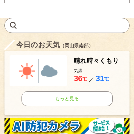
今日のお天気
（岡山県南部）
晴れ時々くもり
気温
36
31
℃
／
℃
もっと見る