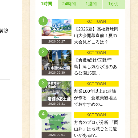
1時間
24時間
1週間
1か月
1
KCT TOWN
【2026夏】高校野球岡
構築
山大会開幕直前！夏の
大会見どころは？
2026.06.27
2
KCT TOWN
【倉敷/総社/玉野/早
島】涼し気な水辺のあ
る公園15選...
2026.05.30
3
KCT TOWN
創業100年以上の老舗
が作る 倉敷美観地区
でおすすめの...
2025.05.31
4
KCT TOWN
方言のプロが分析 「岡
山弁」は地域ごとに違
いがある!?...
2024.09.01