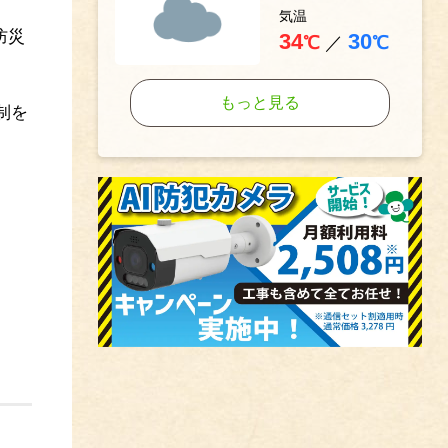
気温
防災
34
30
℃
／
℃
もっと見る
制を