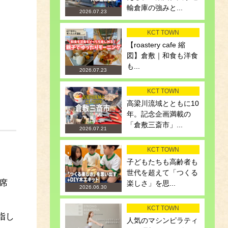
輸倉庫の強みと...
2026.07.23
KCT TOWN
【roastery cafe 縮
図】倉敷｜和食も洋食
も...
2026.07.23
KCT TOWN
高梁川流域とともに10
年。記念企画満載の
「倉敷三斎市」...
2026.07.21
KCT TOWN
子どもたちも高齢者も
世代を超えて「つくる
席
楽しさ」を思...
2026.06.30
KCT TOWN
指し
人気のマシンピラティ