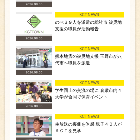
2026.08.05
KCT NEWS
のべ３９人を派遣の総社市 被災地
支援の職員が活動報告
2026.08.05
KCT NEWS
熊本地震の被災地支援 玉野市が八
代市へ職員を派遣
2026.08.05
KCT NEWS
学生同士の交流の場に 倉敷市内４
大学が合同で保育イベント
2026.08.05
KCT NEWS
生放送の裏側を体感 親子４０人が
ＫＣＴを見学