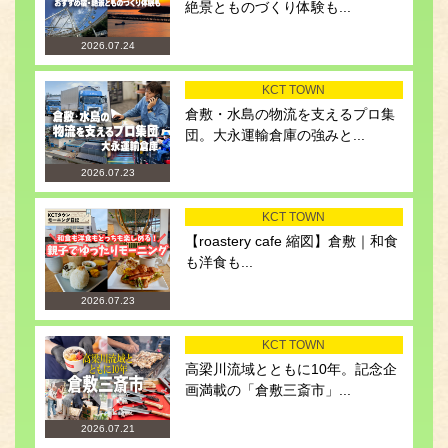
絶景とものづくり体験も...
2026.07.24
KCT TOWN
倉敷・水島の物流を支えるプロ集
団。大永運輸倉庫の強みと...
2026.07.23
KCT TOWN
【roastery cafe 縮図】倉敷｜和食
も洋食も...
2026.07.23
KCT TOWN
高梁川流域とともに10年。記念企
画満載の「倉敷三斎市」...
2026.07.21