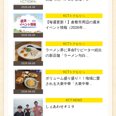
2026.08.06
KCTトクもりっ
【毎週更新！】倉敷市周辺の週末
イベント情報（2026年...
2026.08.06
KCTトクもりっ
ラーメン界に革命⁉リピーター続出
の新店舗「ラーメン与白...
2026.08.06
KCTトクもりっ
ボリューム盛り盛り！！地域に愛
される大衆中華「大衆中華...
2026.08.05
KCT NEWS
しぇあわせ＃１９