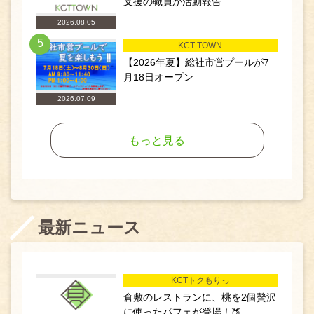
支援の職員が活動報告
2026.08.05
5
KCT TOWN
【2026年夏】総社市営プールが7
月18日オープン
2026.07.09
もっと見る
最新ニュース
KCTトクもりっ
倉敷のレストランに、桃を2個贅沢
に使ったパフェが登場！🍑