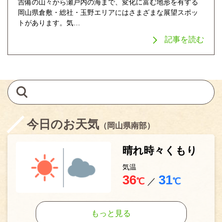
吉備の山々から瀬戸内の海まで、変化に富む地形を有する
岡山県倉敷・総社・玉野エリアにはさまざまな展望スポッ
トがあります。気…
記事を読む
今日のお天気
（岡山県南部）
晴れ時々くもり
気温
36
31
℃
／
℃
もっと見る