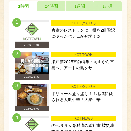
1時間
24時間
1週間
1か月
1
KCTトクもりっ
倉敷のレストランに、桃を2個贅沢
に使ったパフェが登場！🍑
2026.08.06
2
KCT TOWN
瀬戸芸2025直前特集：岡山から直
島へ、アートの島をサ...
2025.01.31
3
KCTトクもりっ
ボリューム盛り盛り！！地域に愛
される大衆中華「大衆中華...
2026.08.05
4
KCT NEWS
のべ３９人を派遣の総社市 被災地