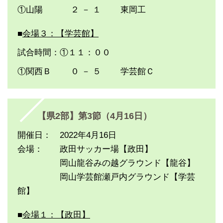
①山陽 ２ － １ 東岡工
■
会場３：【学芸館】
試合時間：①１１：００
①関西Ｂ ０ － ５ 学芸館Ｃ
【県2部】第3節（4月16日）
開催日： 2022年4月16日
会場： 政田サッカー場【政田】
岡山龍谷みの越グラウンド【龍谷】
岡山学芸館瀬戸内グラウンド【学芸
館】
■
会場１：【政田】