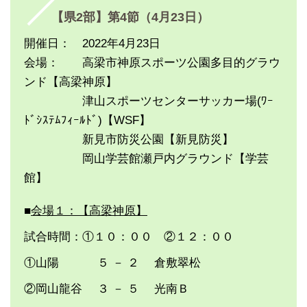
【県2部】第4節（4月23日）
開催日： 2022年4月23日
会場： 高梁市神原スポーツ公園多目的グラウ
ンド【高梁神原】
津山スポーツセンターサッカー場(ﾜｰ
ﾄﾞｼｽﾃﾑﾌｨｰﾙﾄﾞ)【WSF】
新見市防災公園【新見防災】
岡山学芸館瀬戸内グラウンド【学芸
館】
■
会場１：【高梁神原】
試合時間：①１０：００ ②１２：００
①山陽 ５ － ２ 倉敷翠松
②岡山龍谷 ３ － ５ 光南Ｂ