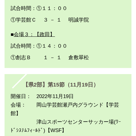
試合時間：①１１：００
①学芸館Ｃ ３ － １ 明誠学院
■
会場３：【政田】
試合時間：①１４：００
①創志Ｂ １ － １ 倉敷翠松
【県2部】第15節（11月19日）
開催日： 2022年11月19日
会場： 岡山学芸館瀬戸内グラウンド【学芸
館】
津山スポーツセンターサッカー場(ﾜｰ
ﾄﾞｼｽﾃﾑﾌｨｰﾙﾄﾞ)【WSF】