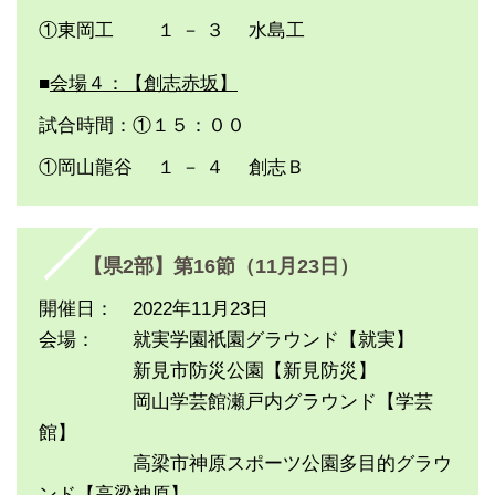
①東岡工 １ － ３ 水島工
■
会場４：【創志赤坂】
試合時間：①１５：００
①岡山龍谷 １ － ４ 創志Ｂ
【県2部】第16節（11月23日）
開催日： 2022年11月23日
会場： 就実学園祇園グラウンド【就実】
新見市防災公園【新見防災】
岡山学芸館瀬戸内グラウンド【学芸
館】
高梁市神原スポーツ公園多目的グラウ
ンド【高梁神原】