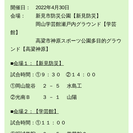
開催日： 2022年4月30日
会場： 新見市防災公園【新見防災】
岡山学芸館瀬戸内グラウンド【学芸
館】
高梁市神原スポーツ公園多目的グラウ
ンド【高梁神原】
■
会場１：【新見防災】
試合時間：①９：３０ ②１４：００
①岡山龍谷 ２ － ５ 水島工
②光南Ｂ ３ － １ 山陽
■
会場２：【学芸館】
試合時間：①１１：００