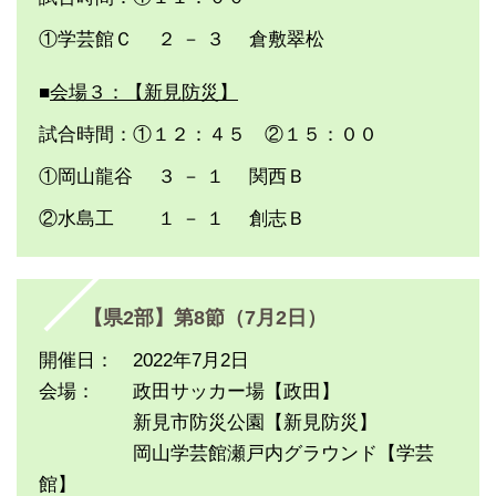
①学芸館Ｃ ２ － ３ 倉敷翠松
■
会場３：【新見防災】
試合時間：①１２：４５ ②１５：００
①岡山龍谷 ３ － １ 関西Ｂ
②水島工 １ － １ 創志Ｂ
【県2部】第8節（7月2日）
開催日： 2022年7月2日
会場： 政田サッカー場【政田】
新見市防災公園【新見防災】
岡山学芸館瀬戸内グラウンド【学芸
館】