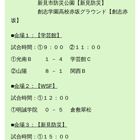
新見市防災公園【新見防災】
創志学園高校赤坂グラウンド【創志赤
坂】
■
会場１：【学芸館】
試合時間：①９：００ ②１１：００
①光南Ｂ １ － ４ 学芸館Ｃ
②山陽 ８ － １ 関西Ｂ
■
会場２：【WSF】
試合時間：①１２：００
①明誠学院 ０ － ５ 倉敷翠松
■
会場３：【新見防災】
試合時間：①１５：００