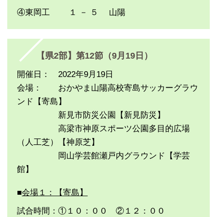
④東岡工 １ － ５ 山陽
【県2部】第12節（9月19日）
開催日： 2022年9月19日
会場： おかやま山陽高校寄島サッカーグラウ
ンド【寄島】
新見市防災公園【新見防災】
高梁市神原スポーツ公園多目的広場
（人工芝）【神原芝】
岡山学芸館瀬戸内グラウンド【学芸
館】
■
会場１：【寄島】
試合時間：①１０：００ ②１２：００