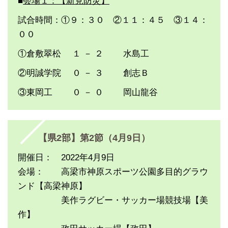
■
会場１：【新見防災】
試合時間：①９：３０ ②１１：４５ ③１４：
００
①倉敷翠松 １ － ２ 水島工
②明誠学院 ０ － ３ 創志Ｂ
③東岡工 ０ － ０ 岡山龍谷
【県2部】第2節（4月9日）
開催日： 2022年4月9日
会場： 高梁市神原スポーツ公園多目的グラウ
ンド【高梁神原】
美作ラグビー・サッカー場競技場【美
作】