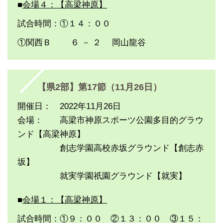
■
会場４：【高梁神原】
試合時間：①１４：００
①関西Ｂ ６ － ２ 岡山龍谷
【県2部】第17節（11月26日）
開催日： 2022年11月26日
会場： 高梁市神原スポーツ公園多目的グラウ
ンド【高梁神原】
創志学園高校赤坂グラウンド【創志赤
坂】
就実学園祇園グラウンド【就実】
■
会場１：【高梁神原】
試合時間：①９：００ ②１３：００ ③１５：