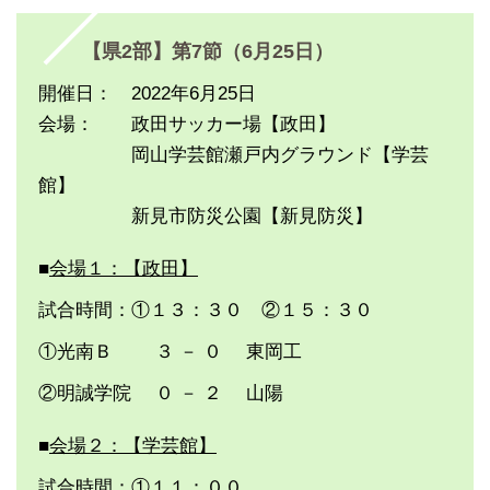
【県2部】第7節（6月25日）
開催日： 2022年6月25日
会場： 政田サッカー場【政田】
岡山学芸館瀬戸内グラウンド【学芸
館】
新見市防災公園【新見防災】
■
会場１：【政田】
試合時間：①１３：３０ ②１５：３０
①光南Ｂ ３ － ０ 東岡工
②明誠学院 ０ － ２ 山陽
■
会場２：【学芸館】
試合時間：①１１：００