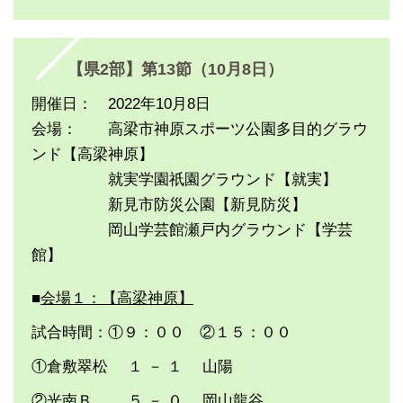
【県2部】第13節（10月8日）
開催日： 2022年10月8日
会場： 高梁市神原スポーツ公園多目的グラウ
ンド【高梁神原】
就実学園祇園グラウンド【就実】
新見市防災公園【新見防災】
岡山学芸館瀬戸内グラウンド【学芸
館】
■
会場１：【高梁神原】
試合時間：①９：００ ②１５：００
①倉敷翠松 １ － １ 山陽
②光南Ｂ ５ － ０ 岡山龍谷