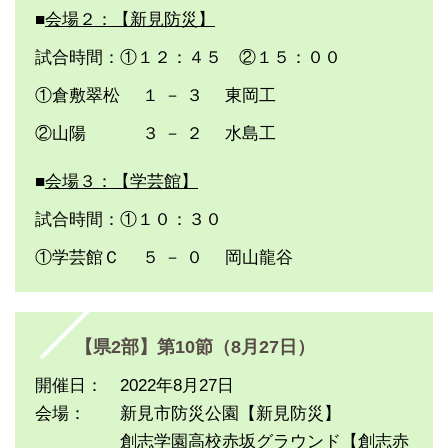
■
会場２：【新見防災】
試合時間：①１２：４５ ②１５：００
①倉敷翠松 １ － ３ 東岡工
②山陽 ３ － ２ 水島工
■
会場３：【学芸館】
試合時間：①１０：３０
①学芸館Ｃ ５ － ０ 岡山龍谷
【県2部】第10節（8月27日）
開催日： 2022年8月27日
会場： 新見市防災公園【新見防災】
創志学園高校赤坂グラウンド【創志赤