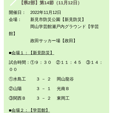
【県2部】第14節（11月12日）
開催日： 2022年11月12日
会場： 新見市防災公園【新見防災】
岡山学芸館瀬戸内グラウンド【学芸
館】
政田サッカー場【政田】
■
会場１：【新見防災】
試合時間：①９：３０ ②１１：４５ ③１４：
００
①水島工 ３ － ２ 岡山龍谷
②山陽 ３ － １ 光南Ｂ
③関西Ｂ ３ － ２ 東岡工
■
会場２：【学芸館】