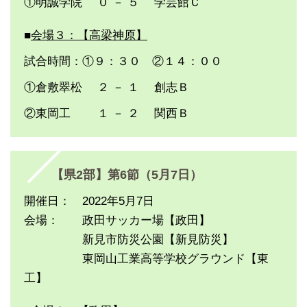
①明誠学院 ０ － ５ 学芸館Ｃ
■
会場３：【高梁神原】
試合時間：①９：３０ ②１４：００
①倉敷翠松 ２ － １ 創志Ｂ
②東岡工 １ － ２ 関西Ｂ
【県2部】第6節（5月7日）
開催日： 2022年5月7日
会場： 政田サッカー場【政田】
新見市防災公園【新見防災】
東岡山工業高等学校グラウンド【東
工】