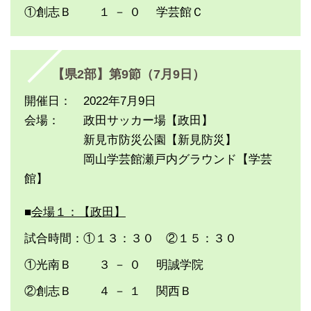
①創志Ｂ １ － ０ 学芸館Ｃ
【県2部】第9節（7月9日）
開催日： 2022年7月9日
会場： 政田サッカー場【政田】
新見市防災公園【新見防災】
岡山学芸館瀬戸内グラウンド【学芸
館】
■
会場１：【政田】
試合時間：①１３：３０ ②１５：３０
①光南Ｂ ３ － ０ 明誠学院
②創志Ｂ ４ － １ 関西Ｂ