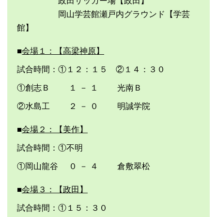
政田サッカー場【政田】
岡山学芸館瀬戸内グラウンド【学芸
館】
■
会場１：【高梁神原】
試合時間：①１２：１５ ②１４：３０
①創志Ｂ １ － １ 光南Ｂ
②水島工 ２ － ０ 明誠学院
■
会場２：【美作】
試合時間：①不明
①岡山龍谷 ０ － ４ 倉敷翠松
■
会場３：【政田】
試合時間：①１５：３０