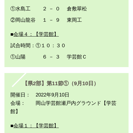
①水島工 ２ － ０ 倉敷翠松
②岡山龍谷 １ － ９ 東岡工
■
会場４：【学芸館】
試合時間：①１０：３０
①山陽 ６ － ３ 学芸館Ｃ
【県2部】第11節①（9月10日）
開催日： 2022年9月10日
会場： 岡山学芸館瀬戸内グラウンド【学芸
館】
■
会場１：【学芸館】