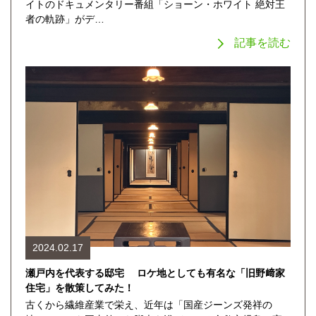
イトのドキュメンタリー番組「ショーン・ホワイト 絶対王
者の軌跡」がデ…
記事を読む
2024.02.17
瀬戸内を代表する邸宅 ロケ地としても有名な「旧野﨑家
住宅」を散策してみた！
古くから繊維産業で栄え、近年は「国産ジーンズ発祥の