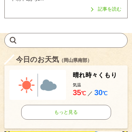
記事を読む
今日のお天気
（岡山県南部）
晴れ時々くもり
気温
35
30
℃
／
℃
もっと見る