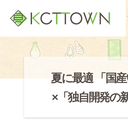
夏に最適 「国
×「独自開発の