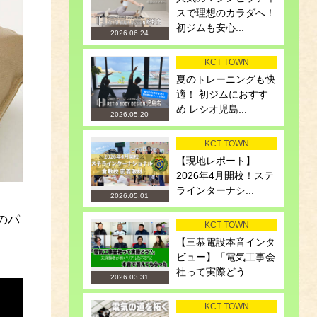
スで理想のカラダへ！
初ジムも安心...
2026.06.24
KCT TOWN
夏のトレーニングも快
適！ 初ジムにおすす
め レシオ児島...
2026.05.20
KCT TOWN
【現地レポート】
2026年4月開校！ステ
ラインターナシ...
2026.05.01
のパ
KCT TOWN
【三恭電設本音インタ
ビュー】「電気工事会
社って実際どう...
2026.03.31
KCT TOWN