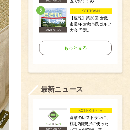
区でおすすめ...
2024.08.09
5
KCT TOWN
【速報】第26回 倉敷
市長杯 倉敷市民ゴルフ
大会 予選...
2026.07.29
もっと見る
最新ニュース
KCTトクもりっ
倉敷のレストランに、
桃を2個贅沢に使った
パフェが登場！🍑
2026.08.06