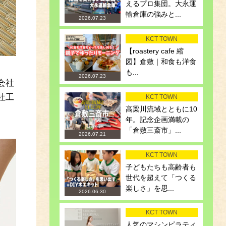
えるプロ集団。大永運
輸倉庫の強みと...
2026.07.23
KCT TOWN
【roastery cafe 縮
図】倉敷｜和食も洋食
も...
2026.07.23
会社
社工
KCT TOWN
高梁川流域とともに10
年。記念企画満載の
「倉敷三斎市」...
2026.07.21
KCT TOWN
子どもたちも高齢者も
世代を超えて「つくる
楽しさ」を思...
2026.06.30
KCT TOWN
人気のマシンピラティ