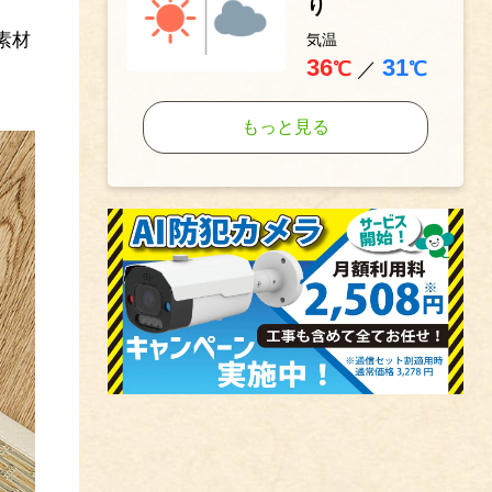
り
素材
気温
36
31
℃
／
℃
もっと見る