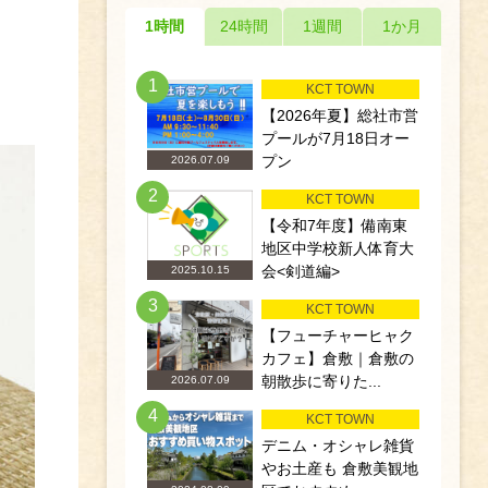
1時間
24時間
1週間
1か月
。
1
KCT TOWN
【2026年夏】総社市営
プールが7月18日オー
プン
2026.07.09
2
KCT TOWN
【令和7年度】備南東
地区中学校新人体育大
会<剣道編>
2025.10.15
3
KCT TOWN
【フューチャーヒャク
カフェ】倉敷｜倉敷の
朝散歩に寄りた...
2026.07.09
4
KCT TOWN
デニム・オシャレ雑貨
やお土産も 倉敷美観地