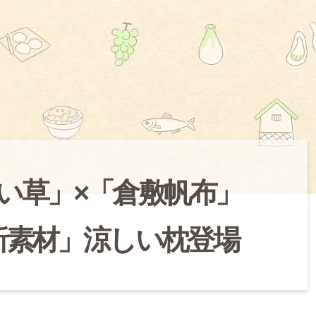
産い草」×「倉敷帆布」
新素材」涼しい枕登場