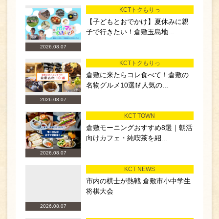
KCTトクもりっ
【子どもとおでかけ】夏休みに親
子で行きたい！倉敷玉島地...
2026.08.07
KCTトクもりっ
倉敷に来たらコレ食べて！倉敷の
名物グルメ10選🥢人気の...
2026.08.07
KCT TOWN
倉敷モーニングおすすめ8選｜朝活
向けカフェ・純喫茶を紹...
2026.08.07
KCT NEWS
市内の棋士が熱戦 倉敷市小中学生
将棋大会
2026.08.07