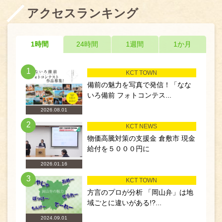
アクセスランキング
1時間
24時間
1週間
1か月
1
KCT TOWN
備前の魅力を写真で発信！「なな
いろ備前 フォトコンテス...
2026.08.01
2
KCT NEWS
物価高騰対策の支援金 倉敷市 現金
給付を５０００円に
2026.01.16
3
KCT TOWN
方言のプロが分析 「岡山弁」は地
域ごとに違いがある!?...
2024.09.01