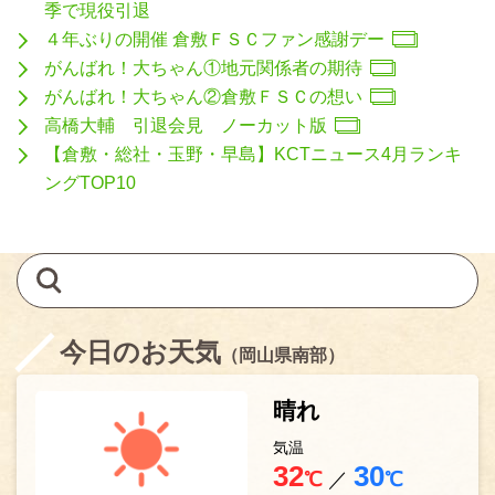
季で現役引退
４年ぶりの開催 倉敷ＦＳＣファン感謝デー
がんばれ！大ちゃん①地元関係者の期待
がんばれ！大ちゃん②倉敷ＦＳＣの想い
高橋大輔 引退会見 ノーカット版
【倉敷・総社・玉野・早島】KCTニュース4月ランキ
ングTOP10
今日のお天気
（岡山県南部）
晴れ
気温
32
30
℃
／
℃