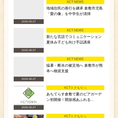
KCT NEWS
地域住民の善行を継承 倉敷市児島
「愛の像」を中学生が清掃
2026.08.07
KCT NEWS
新たな言語でコミュニケーション
夏休み子ども向け手話講座
2026.08.07
KCT NEWS
猛暑・断水の被災地へ 倉敷市が熊
本へ物資支援
2026.08.07
KCTトクもりっ
あちてらす倉敷で夏のビアガーデ
ン初開催！開放感あふれる...
2026.08.07
KCTトクもりっ