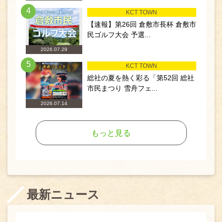
4
KCT TOWN
【速報】第26回 倉敷市長杯 倉敷市
民ゴルフ大会 予選...
2026.07.29
5
KCT TOWN
総社の夏を熱く彩る「第52回 総社
市民まつり 雪舟フェ...
2026.07.14
もっと見る
最新ニュース