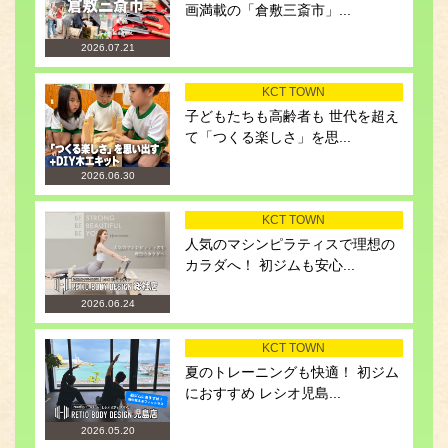
画満載の「倉敷三斎市」...
2026.07.21
KCT TOWN
子どもたちも高齢者も 世代を超え
て「つくる楽しさ」を思...
2026.06.30
KCT TOWN
人気のマシンピラティスで理想の
カラダへ！ 初ジムも安心...
2026.06.24
KCT TOWN
夏のトレーニングも快適！ 初ジム
におすすめ レシオ児島...
2026.05.20