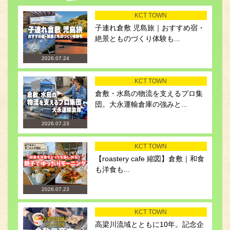
KCT TOWN
子連れ倉敷 児島旅｜おすすめ宿・
絶景とものづくり体験も...
2026.07.24
KCT TOWN
倉敷・水島の物流を支えるプロ集
団。大永運輸倉庫の強みと...
2026.07.23
KCT TOWN
【roastery cafe 縮図】倉敷｜和食
も洋食も...
2026.07.23
KCT TOWN
高梁川流域とともに10年。記念企