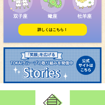
双子座
蠍座
牡羊座
詳しくはこちら！