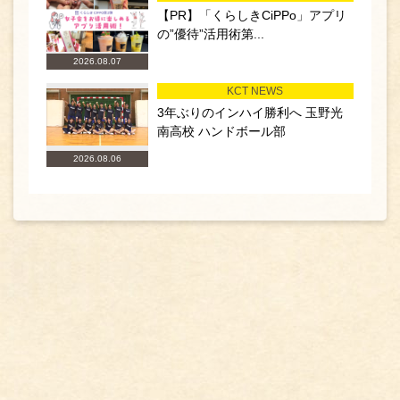
【PR】「くらしきCiPPo」アプリ
の”優待”活用術第...
2026.08.07
KCT NEWS
3年ぶりのインハイ勝利へ 玉野光
南高校 ハンドボール部
2026.08.06