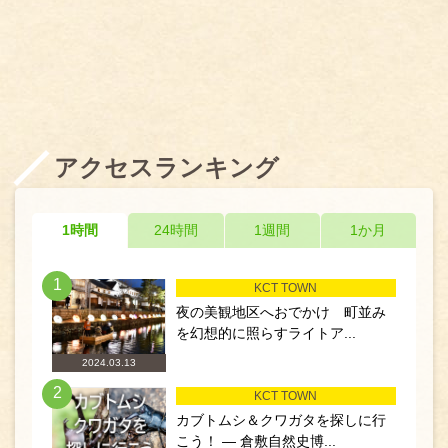
アクセスランキング
1時間
24時間
1週間
1か月
1
KCT TOWN
夜の美観地区へおでかけ 町並み
を幻想的に照らすライトア...
2024.03.13
2
KCT TOWN
カブトムシ＆クワガタを探しに行
こう！ ― 倉敷自然史博...