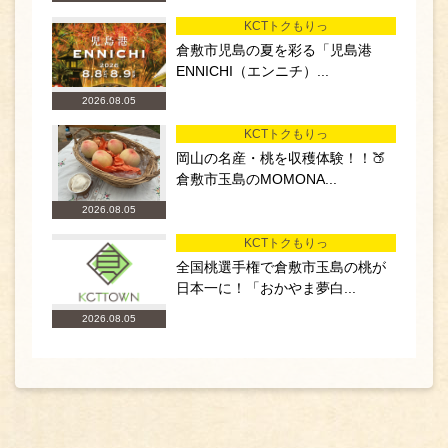
KCTトクもりっ
倉敷市児島の夏を彩る「児島港
ENNICHI（エンニチ）...
2026.08.05
KCTトクもりっ
岡山の名産・桃を収穫体験！！🍑
倉敷市玉島のMOMONA...
2026.08.05
KCTトクもりっ
全国桃選手権で倉敷市玉島の桃が
日本一に！「おかやま夢白...
2026.08.05