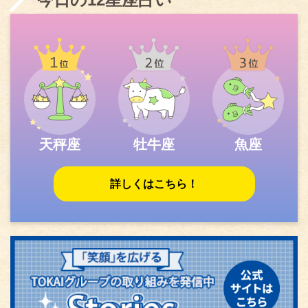
天秤座
牡牛座
魚座
詳しくはこちら！