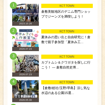
1
KCT TOWN
倉敷美観地区のデニム専門ショッ
プでジーンズを満喫しよう！
2023.10.26
2
KCT TOWN
夏休みの思い出と自由研究に！倉
敷で親子参加型「夏休み工...
2026.07.23
3
KCT TOWN
カブトムシ＆クワガタを探しに行
こう！ ― 倉敷自然史博...
2026.07.23
4
KCT TOWN
【倉敷/総社/玉野/早島】涼し気な
水辺のある公園15選...
2026.05.30