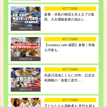
KCT TOWN
倉敷・水島の物流を支えるプロ集
団。大永運輸倉庫の強みと...
2026.07.23
KCT TOWN
【roastery cafe 縮図】倉敷｜和食
も洋食も...
2026.07.23
KCT TOWN
高梁川流域とともに10年。記念企
画満載の「倉敷三斎市」...
2026.07.21
KCT TOWN
子どもたちも高齢者も 世代を超え