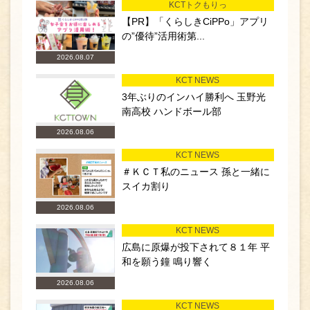
KCTトクもりっ
【PR】「くらしきCiPPo」アプリ
の”優待”活用術第...
2026.08.07
KCT NEWS
3年ぶりのインハイ勝利へ 玉野光
南高校 ハンドボール部
2026.08.06
KCT NEWS
＃ＫＣＴ私のニュース 孫と一緒に
スイカ割り
2026.08.06
KCT NEWS
広島に原爆が投下されて８１年 平
和を願う鐘 鳴り響く
2026.08.06
KCT NEWS