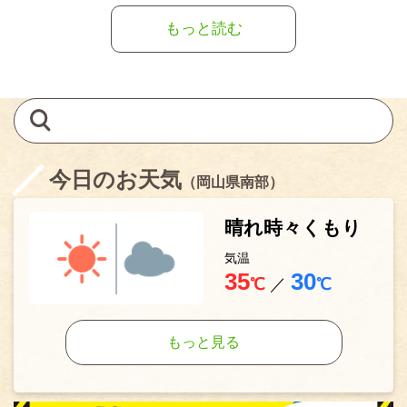
もっと読む
今日のお天気
（岡山県南部）
晴れ時々くもり
気温
35
30
℃
／
℃
もっと見る