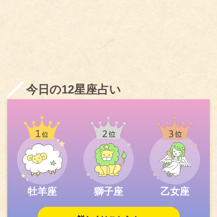
今日の12星座占い
牡羊座
獅子座
乙女座