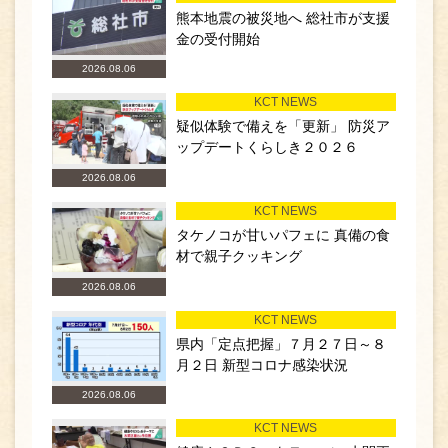
熊本地震の被災地へ 総社市が支援
金の受付開始
2026.08.06
KCT NEWS
疑似体験で備えを「更新」 防災ア
ップデートくらしき２０２６
2026.08.06
KCT NEWS
タケノコが甘いパフェに 真備の食
材で親子クッキング
2026.08.06
KCT NEWS
県内「定点把握」７月２７日～８
月２日 新型コロナ感染状況
2026.08.06
KCT NEWS