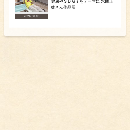
健康やＳＤＧｓをテーマに 水間正
雄さん作品展
2026.08.06