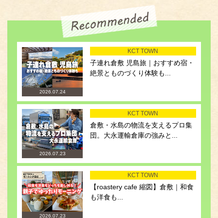
KCT TOWN
子連れ倉敷 児島旅｜おすすめ宿・
絶景とものづくり体験も...
2026.07.24
KCT TOWN
倉敷・水島の物流を支えるプロ集
団。大永運輸倉庫の強みと...
2026.07.23
KCT TOWN
【roastery cafe 縮図】倉敷｜和食
も洋食も...
2026.07.23