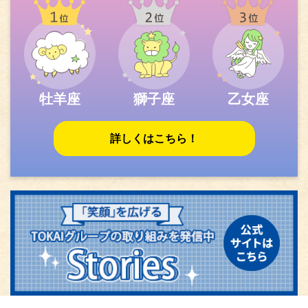
牡羊座
獅子座
乙女座
詳しくはこちら！