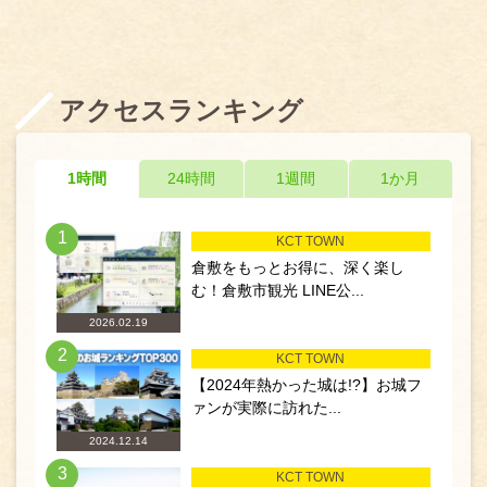
アクセスランキング
1時間
24時間
1週間
1か月
1
KCT TOWN
倉敷をもっとお得に、深く楽し
む！倉敷市観光 LINE公...
2026.02.19
2
KCT TOWN
【2024年熱かった城は!?】お城フ
ァンが実際に訪れた...
2024.12.14
3
KCT TOWN