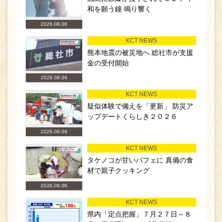
和を願う鐘 鳴り響く
2026.08.06
KCT NEWS
熊本地震の被災地へ 総社市が支援
金の受付開始
2026.08.06
KCT NEWS
疑似体験で備えを「更新」 防災ア
ップデートくらしき２０２６
2026.08.06
KCT NEWS
タケノコが甘いパフェに 真備の食
材で親子クッキング
2026.08.06
KCT NEWS
県内「定点把握」７月２７日～８