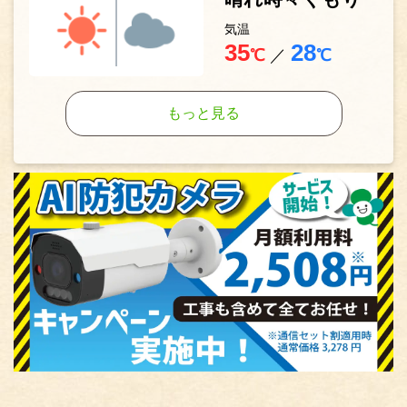
気温
35
28
℃
／
℃
もっと見る