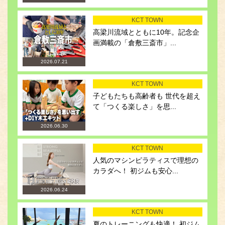
KCT TOWN
高梁川流域とともに10年。記念企
画満載の「倉敷三斎市」...
2026.07.21
KCT TOWN
子どもたちも高齢者も 世代を超え
て「つくる楽しさ」を思...
2026.06.30
KCT TOWN
人気のマシンピラティスで理想の
カラダへ！ 初ジムも安心...
2026.06.24
KCT TOWN
夏のトレーニングも快適！ 初ジム