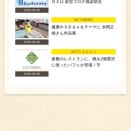
月２日 新型コロナ感染状況
2026.08.06
KCT NEWS
健康やＳＤＧｓをテーマに 水間正
雄さん作品展
2026.08.06
KCTトクもりっ
倉敷のレストランに、桃を2個贅沢
に使ったパフェが登場！🍑
2026.08.06