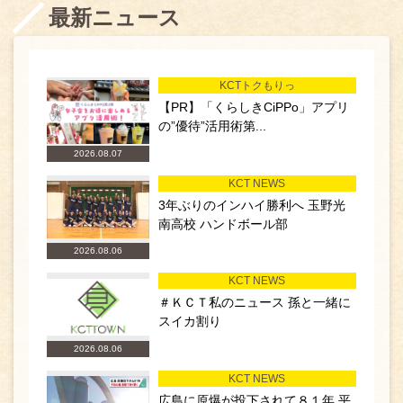
最新ニュース
KCTトクもりっ
【PR】「くらしきCiPPo」アプリ
の”優待”活用術第...
2026.08.07
KCT NEWS
3年ぶりのインハイ勝利へ 玉野光
南高校 ハンドボール部
2026.08.06
KCT NEWS
＃ＫＣＴ私のニュース 孫と一緒に
スイカ割り
2026.08.06
KCT NEWS
広島に原爆が投下されて８１年 平