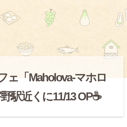
「Maholova-マホロ
駅近くに11/13 OP☕