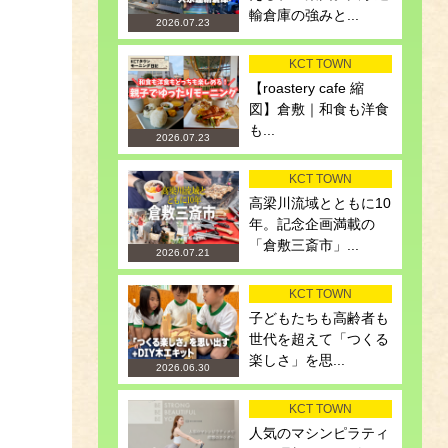
輸倉庫の強みと...
2026.07.23
KCT TOWN
【roastery cafe 縮
図】倉敷｜和食も洋食
も...
2026.07.23
KCT TOWN
高梁川流域とともに10
年。記念企画満載の
「倉敷三斎市」...
2026.07.21
KCT TOWN
子どもたちも高齢者も
世代を超えて「つくる
楽しさ」を思...
2026.06.30
KCT TOWN
人気のマシンピラティ