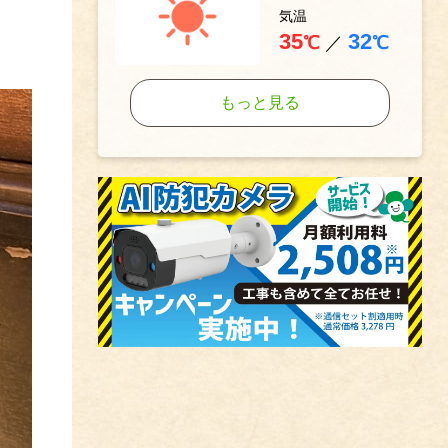
気温
35
32
℃
／
℃
もっと見る