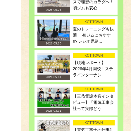
スで理想のカラダへ！
初ジムも安心...
2026.06.24
KCT TOWN
夏のトレーニングも快
適！ 初ジムにおすす
め レシオ児島...
2026.05.20
KCT TOWN
【現地レポート】
2026年4月開校！ステ
ラインターナシ...
2026.05.01
KCT TOWN
【三恭電設本音インタ
ビュー】「電気工事会
社って実際どう...
2026.03.31
KCT TOWN
【電気工事士の仕事】