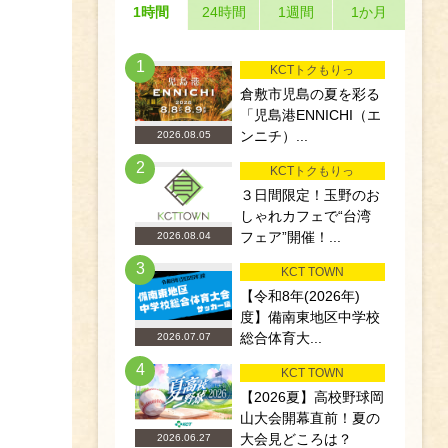
1時間
24時間
1週間
1か月
1
KCTトクもりっ
倉敷市児島の夏を彩る
「児島港ENNICHI（エ
ンニチ）...
2026.08.05
2
KCTトクもりっ
３日間限定！玉野のお
しゃれカフェで“台湾
フェア”開催！...
2026.08.04
3
KCT TOWN
【令和8年(2026年)
度】備南東地区中学校
総合体育大...
2026.07.07
4
KCT TOWN
【2026夏】高校野球岡
山大会開幕直前！夏の
大会見どころは？
2026.06.27