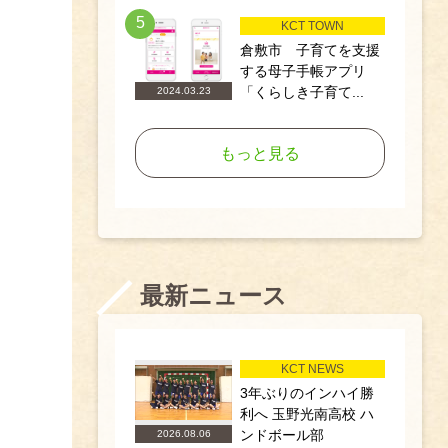
5
KCT TOWN
倉敷市 子育てを支援
する母子手帳アプリ
「くらしき子育て...
2024.03.23
もっと見る
最新ニュース
KCT NEWS
3年ぶりのインハイ勝
利へ 玉野光南高校 ハ
ンドボール部
2026.08.06