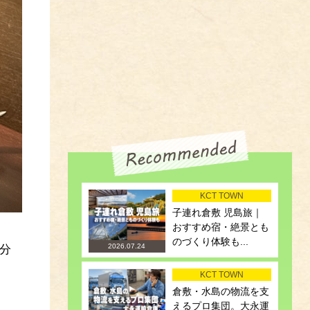
KCT TOWN
子連れ倉敷 児島旅｜
おすすめ宿・絶景とも
のづくり体験も...
2026.07.24
5分
KCT TOWN
倉敷・水島の物流を支
えるプロ集団。大永運