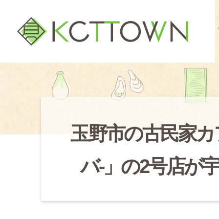
玉野市の古民家カフェ
バ-」の2号店が宇野