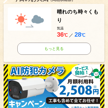
晴れのち時々くも
り
気温
36
28
℃
／
℃
もっと見る