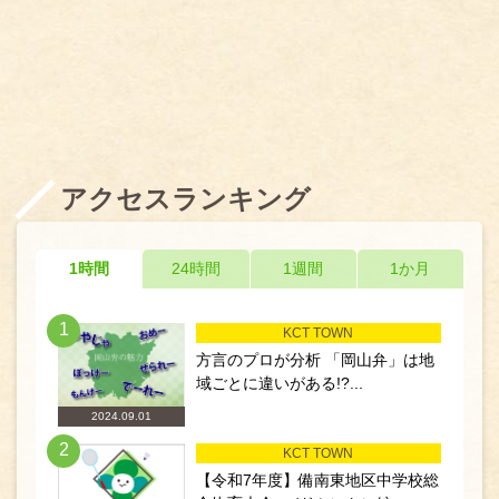
アクセスランキング
1時間
24時間
1週間
1か月
1
KCT TOWN
方言のプロが分析 「岡山弁」は地
域ごとに違いがある!?...
2024.09.01
2
KCT TOWN
【令和7年度】備南東地区中学校総