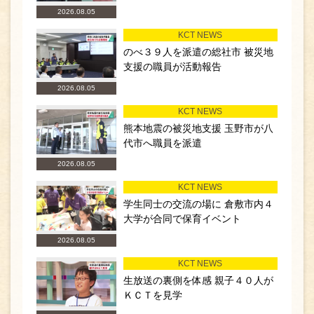
2026.08.05
KCT NEWS
のべ３９人を派遣の総社市 被災地
支援の職員が活動報告
2026.08.05
KCT NEWS
熊本地震の被災地支援 玉野市が八
代市へ職員を派遣
2026.08.05
KCT NEWS
学生同士の交流の場に 倉敷市内４
大学が合同で保育イベント
2026.08.05
KCT NEWS
生放送の裏側を体感 親子４０人が
ＫＣＴを見学