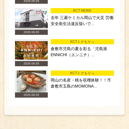
2026.08.05
KCT NEWS
去年 三菱ケミカル岡山で火災 労働
安全衛生法違反疑いで...
2026.08.05
KCTトクもりっ
倉敷市児島の夏を彩る「児島港
ENNICHI（エンニチ）...
2026.08.05
KCTトクもりっ
岡山の名産・桃を収穫体験！！🍑
倉敷市玉島のMOMONA...
2026.08.05