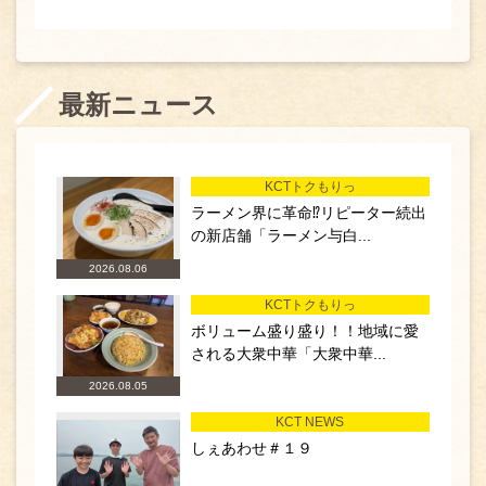
最新ニュース
KCTトクもりっ
ラーメン界に革命⁉リピーター続出
の新店舗「ラーメン与白...
2026.08.06
KCTトクもりっ
ボリューム盛り盛り！！地域に愛
される大衆中華「大衆中華...
2026.08.05
KCT NEWS
しぇあわせ＃１９