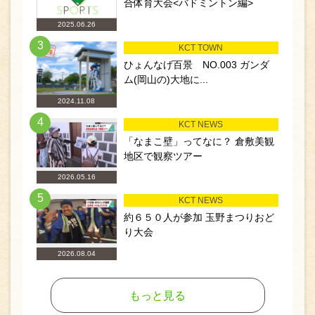
合体育大会<バドミントン編>
2025.06.26
3
KCT TOWN
ひょんなげ百景 NO.003 ガンダ
ム(岡山の)大地に...
2024.11.08
4
KCT NEWS
「なまこ壁」ってなに？ 倉敷美観
地区で観察ツアー
2026.05.16
5
KCT NEWS
約６５０人が参加 玉野まつりおど
り大会
2026.08.04
もっと見る