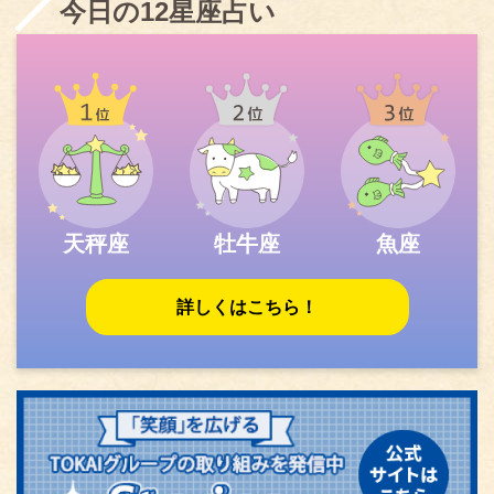
今日の12星座占い
天秤座
牡牛座
魚座
詳しくはこちら！