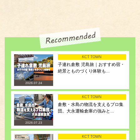
KCT TOWN
子連れ倉敷 児島旅｜おすすめ宿・
絶景とものづくり体験も...
2026.07.24
KCT TOWN
倉敷・水島の物流を支えるプロ集
団。大永運輸倉庫の強みと...
2026.07.23
KCT TOWN