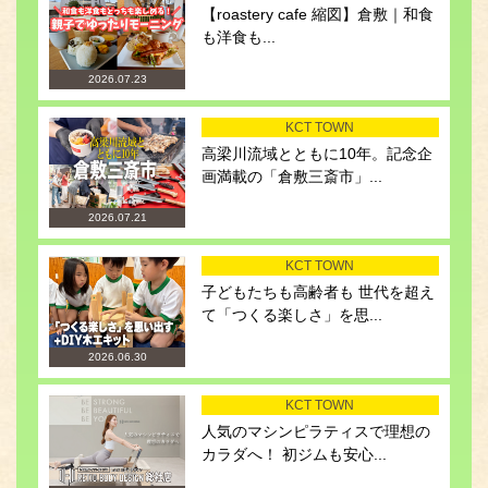
【roastery cafe 縮図】倉敷｜和食
も洋食も...
2026.07.23
KCT TOWN
高梁川流域とともに10年。記念企
画満載の「倉敷三斎市」...
2026.07.21
KCT TOWN
子どもたちも高齢者も 世代を超え
て「つくる楽しさ」を思...
2026.06.30
KCT TOWN
人気のマシンピラティスで理想の
カラダへ！ 初ジムも安心...