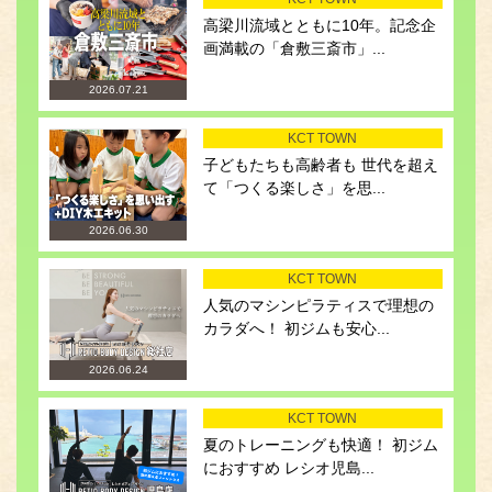
高梁川流域とともに10年。記念企
画満載の「倉敷三斎市」...
2026.07.21
KCT TOWN
子どもたちも高齢者も 世代を超え
て「つくる楽しさ」を思...
2026.06.30
KCT TOWN
人気のマシンピラティスで理想の
カラダへ！ 初ジムも安心...
2026.06.24
KCT TOWN
夏のトレーニングも快適！ 初ジム
におすすめ レシオ児島...