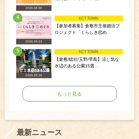
2026.08.06
4
KCT TOWN
【参加者募集】倉敷市主催婚活プ
ロジェクト「くらしき恋め...
2026.06.23
5
KCT TOWN
【倉敷/総社/玉野/早島】涼し気な
水辺のある公園15選...
2026.05.30
もっと見る
最新ニュース