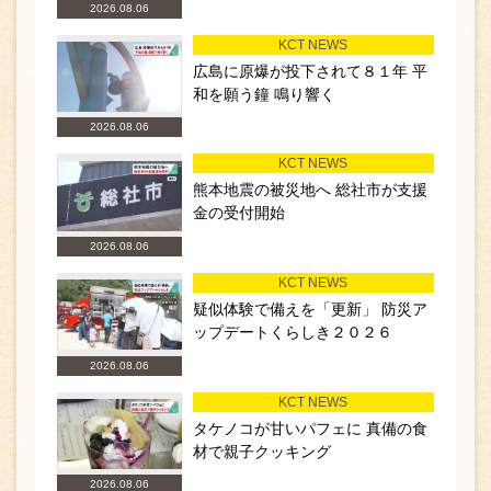
2026.08.06
KCT NEWS
広島に原爆が投下されて８１年 平
和を願う鐘 鳴り響く
2026.08.06
KCT NEWS
熊本地震の被災地へ 総社市が支援
金の受付開始
2026.08.06
KCT NEWS
疑似体験で備えを「更新」 防災ア
ップデートくらしき２０２６
2026.08.06
KCT NEWS
タケノコが甘いパフェに 真備の食
材で親子クッキング
2026.08.06