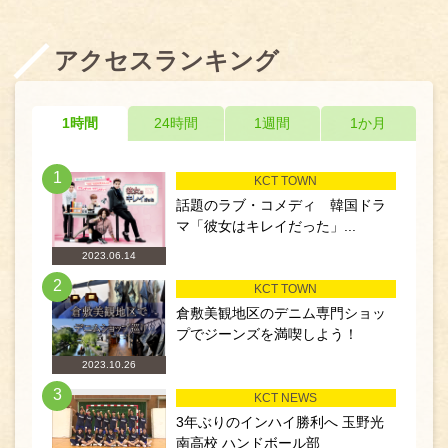
アクセスランキング
1時間
24時間
1週間
1か月
1
KCT TOWN
話題のラブ・コメディ 韓国ドラ
マ「彼女はキレイだった」...
2023.06.14
2
KCT TOWN
倉敷美観地区のデニム専門ショッ
プでジーンズを満喫しよう！
2023.10.26
3
KCT NEWS
3年ぶりのインハイ勝利へ 玉野光
南高校 ハンドボール部