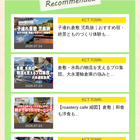
KCT TOWN
子連れ倉敷 児島旅｜おすすめ宿・
絶景とものづくり体験も...
2026.07.24
KCT TOWN
倉敷・水島の物流を支えるプロ集
団。大永運輸倉庫の強みと...
2026.07.23
KCT TOWN
【roastery cafe 縮図】倉敷｜和食
も洋食も...
2026.07.23
KCT TOWN