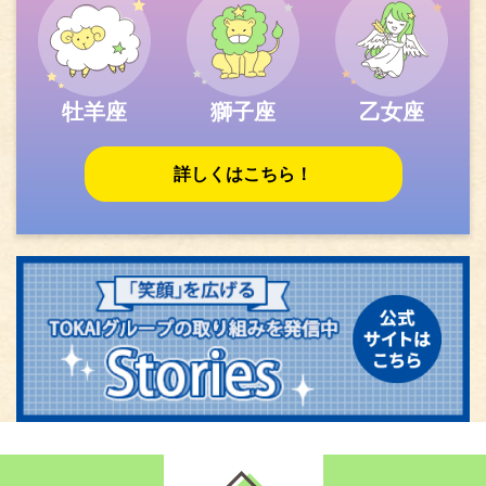
牡羊座
獅子座
乙女座
詳しくはこちら！