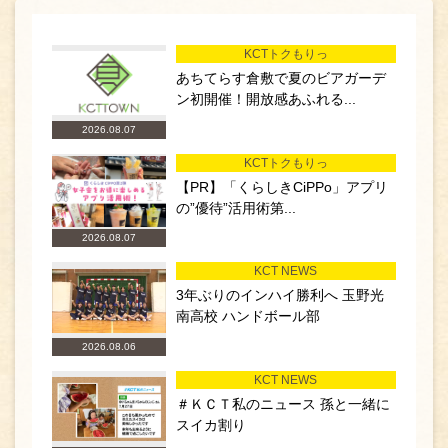
KCTトクもりっ
あちてらす倉敷で夏のビアガーデ
ン初開催！開放感あふれる...
2026.08.07
KCTトクもりっ
【PR】「くらしきCiPPo」アプリ
の”優待”活用術第...
2026.08.07
KCT NEWS
3年ぶりのインハイ勝利へ 玉野光
南高校 ハンドボール部
2026.08.06
KCT NEWS
＃ＫＣＴ私のニュース 孫と一緒に
スイカ割り