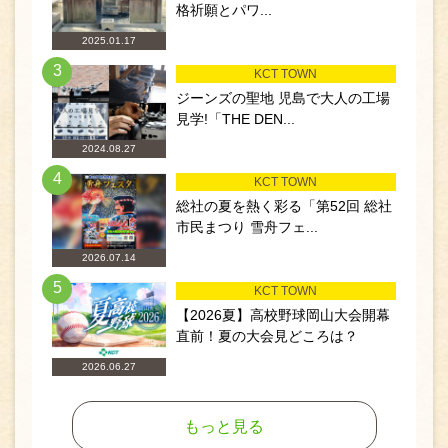
格祈願とパワ...
2025.01.17
3
KCT TOWN
ジーンズの聖地 児島で大人の工場
見学!「THE DEN...
2024.08.27
4
KCT TOWN
総社の夏を熱く彩る「第52回 総社
市民まつり 雪舟フェ...
2026.07.14
5
KCT TOWN
【2026夏】高校野球岡山大会開幕
直前！夏の大会見どころは？
2026.06.27
もっと見る