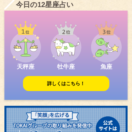
今日の12星座占い
天秤座
牡牛座
魚座
詳しくはこちら！