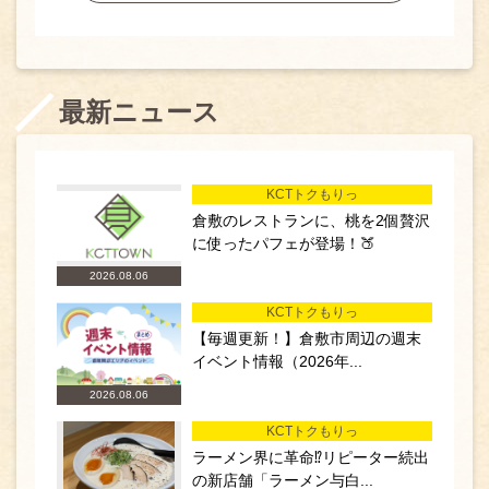
最新ニュース
KCTトクもりっ
倉敷のレストランに、桃を2個贅沢
に使ったパフェが登場！🍑
2026.08.06
KCTトクもりっ
【毎週更新！】倉敷市周辺の週末
イベント情報（2026年...
2026.08.06
KCTトクもりっ
ラーメン界に革命⁉リピーター続出
の新店舗「ラーメン与白...