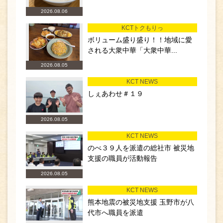
2026.08.06
KCTトクもりっ
ボリューム盛り盛り！！地域に愛
される大衆中華「大衆中華...
2026.08.05
KCT NEWS
しぇあわせ＃１９
2026.08.05
KCT NEWS
のべ３９人を派遣の総社市 被災地
支援の職員が活動報告
2026.08.05
KCT NEWS
熊本地震の被災地支援 玉野市が八
代市へ職員を派遣