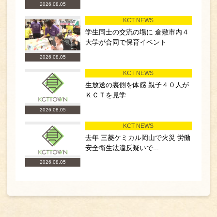
2026.08.05
KCT NEWS
学生同士の交流の場に 倉敷市内４
大学が合同で保育イベント
2026.08.05
KCT NEWS
生放送の裏側を体感 親子４０人が
ＫＣＴを見学
2026.08.05
KCT NEWS
去年 三菱ケミカル岡山で火災 労働
安全衛生法違反疑いで...
2026.08.05