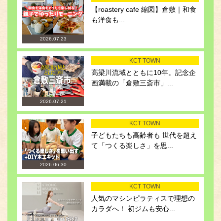
【roastery cafe 縮図】倉敷｜和食
も洋食も...
2026.07.23
KCT TOWN
高梁川流域とともに10年。記念企
画満載の「倉敷三斎市」...
2026.07.21
KCT TOWN
子どもたちも高齢者も 世代を超え
て「つくる楽しさ」を思...
2026.06.30
KCT TOWN
人気のマシンピラティスで理想の
カラダへ！ 初ジムも安心...