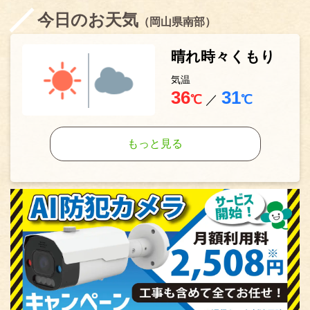
今日のお天気
（岡山県南部）
晴れ時々くもり
気温
36
31
℃
／
℃
もっと見る