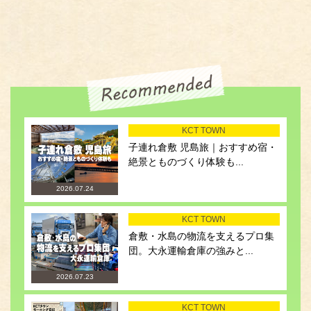
KCT TOWN
子連れ倉敷 児島旅｜おすすめ宿・
絶景とものづくり体験も...
2026.07.24
KCT TOWN
倉敷・水島の物流を支えるプロ集
団。大永運輸倉庫の強みと...
2026.07.23
KCT TOWN