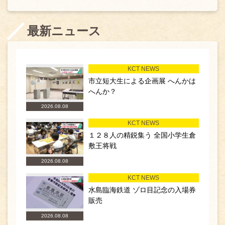
最新ニュース
KCT NEWS
市立短大生による企画展 へんかは
へんか？
2026.08.08
KCT NEWS
１２８人の精鋭集う 全国小学生倉
敷王将戦
2026.08.08
KCT NEWS
水島臨海鉄道 ゾロ目記念の入場券
販売
2026.08.08