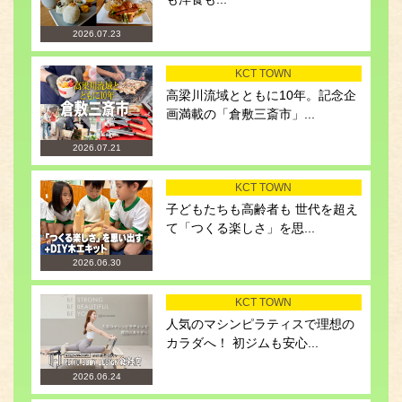
2026.07.23
KCT TOWN
高梁川流域とともに10年。記念企
画満載の「倉敷三斎市」...
2026.07.21
KCT TOWN
子どもたちも高齢者も 世代を超え
て「つくる楽しさ」を思...
2026.06.30
KCT TOWN
人気のマシンピラティスで理想の
カラダへ！ 初ジムも安心...
2026.06.24