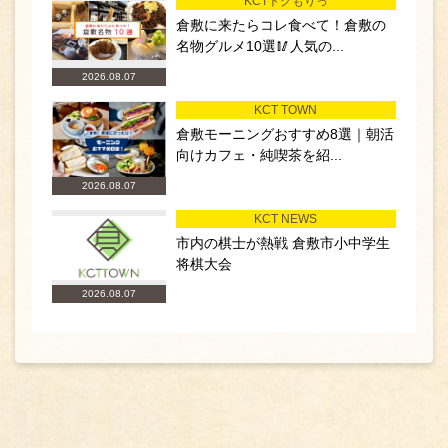
KCTトクもりっ
倉敷に来たらコレ食べて！倉敷の
名物グルメ10選🥢人気の...
2026.08.07
KCT TOWN
倉敷モーニングおすすめ8選｜朝活
向けカフェ・純喫茶を紹...
2026.08.07
KCT NEWS
市内の棋士が熱戦 倉敷市小中学生
将棋大会
2026.08.07