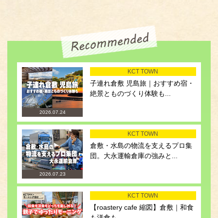
KCT TOWN
子連れ倉敷 児島旅｜おすすめ宿・
絶景とものづくり体験も...
2026.07.24
KCT TOWN
倉敷・水島の物流を支えるプロ集
団。大永運輸倉庫の強みと...
2026.07.23
KCT TOWN
【roastery cafe 縮図】倉敷｜和食
も洋食も...