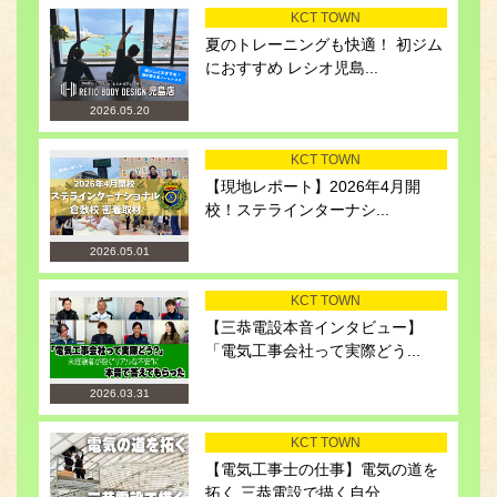
KCT TOWN
夏のトレーニングも快適！ 初ジム
におすすめ レシオ児島...
2026.05.20
KCT TOWN
【現地レポート】2026年4月開
校！ステラインターナシ...
2026.05.01
KCT TOWN
【三恭電設本音インタビュー】
「電気工事会社って実際どう...
2026.03.31
KCT TOWN
【電気工事士の仕事】電気の道を
拓く 三恭電設で描く自分...