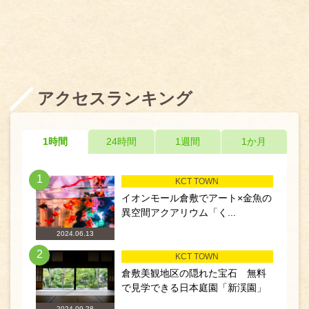
アクセスランキング
1時間
24時間
1週間
1か月
1
KCT TOWN
イオンモール倉敷でアート×金魚の
異空間アクアリウム「く...
2024.06.13
2
KCT TOWN
倉敷美観地区の隠れた宝石 無料
で見学できる日本庭園「新渓園」
2024.09.28