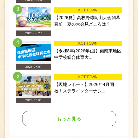
3
KCT TOWN
【2026夏】高校野球岡山大会開幕
直前！夏の大会見どころは？
2026.06.27
4
KCT TOWN
【令和8年(2026年)度】備南東地区
中学校総合体育大...
2026.07.07
5
KCT TOWN
【現地レポート】2026年4月開
校！ステラインターナシ...
2026.05.01
もっと見る