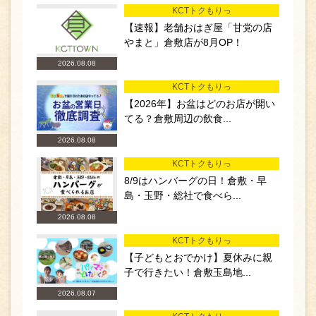
KCTトクもりっ
【速報】老舗おはぎ屋「甘党の店
やまと」倉敷店が8月OP！
2026.08.08
KCTトクもりっ
【2026年】お盆はどのお店が開い
てる？倉敷周辺の飲食...
2026.08.08
KCTトクもりっ
8/9はハンバーグの日！倉敷・早
島・玉野・総社で食べら...
2026.08.08
KCTトクもりっ
【子どもとおでかけ】夏休みに親
子で行きたい！倉敷玉島地...
2026.08.07