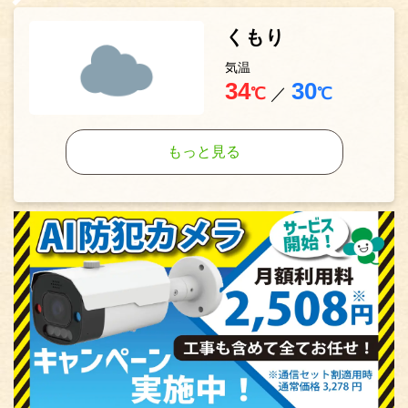
くもり
気温
34
30
℃
／
℃
もっと見る