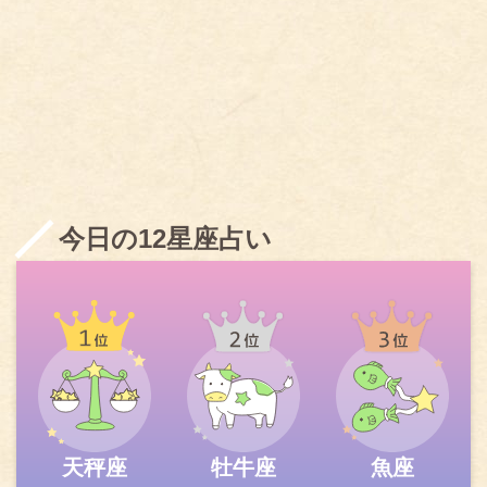
今日の12星座占い
天秤座
牡牛座
魚座