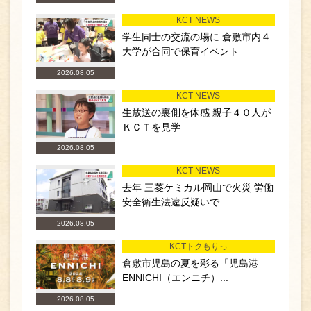
KCT NEWS
学生同士の交流の場に 倉敷市内４
大学が合同で保育イベント
2026.08.05
KCT NEWS
生放送の裏側を体感 親子４０人が
ＫＣＴを見学
2026.08.05
KCT NEWS
去年 三菱ケミカル岡山で火災 労働
安全衛生法違反疑いで...
2026.08.05
KCTトクもりっ
倉敷市児島の夏を彩る「児島港
ENNICHI（エンニチ）...
2026.08.05