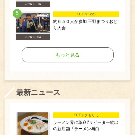
2026.05.16
5
KCT NEWS
約６５０人が参加 玉野まつりおど
り大会
2026.08.04
もっと見る
最新ニュース
KCTトクもりっ
ラーメン界に革命⁉リピーター続出
の新店舗「ラーメン与白...