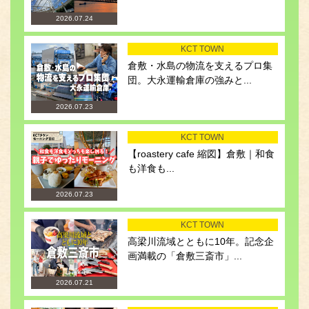
2026.07.24
KCT TOWN
倉敷・水島の物流を支えるプロ集
団。大永運輸倉庫の強みと...
2026.07.23
KCT TOWN
【roastery cafe 縮図】倉敷｜和食
も洋食も...
2026.07.23
KCT TOWN
高梁川流域とともに10年。記念企
画満載の「倉敷三斎市」...
2026.07.21