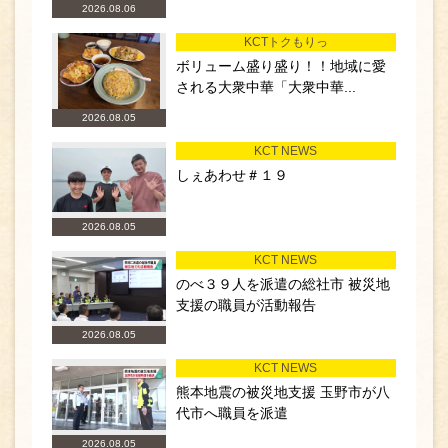
2026.08.06
KCTトクもりっ
ボリューム盛り盛り！！地域に愛
される大衆中華「大衆中華...
2026.08.05
KCT NEWS
しぇあわせ＃１９
2026.08.05
KCT NEWS
のべ３９人を派遣の総社市 被災地
支援の職員が活動報告
2026.08.05
KCT NEWS
熊本地震の被災地支援 玉野市が八
代市へ職員を派遣
2026.08.05