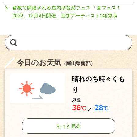
倉敷で開催される屋内型音楽フェス 「倉フェス！
2022」12月4日開催。追加アーティスト2組発表
今日のお天気
（岡山県南部）
晴れのち時々くも
り
気温
36
28
℃
／
℃
もっと見る