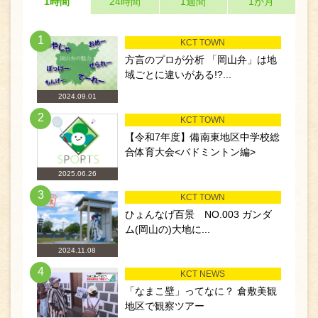
1時間
24時間
1週間
1か月
1
KCT TOWN
方言のプロが分析 「岡山弁」は地
域ごとに違いがある!?...
2024.09.01
2
KCT TOWN
【令和7年度】備南東地区中学校総
合体育大会<バドミントン編>
2025.06.26
3
KCT TOWN
ひょんなげ百景 NO.003 ガンダ
ム(岡山の)大地に...
2024.11.08
4
KCT NEWS
「なまこ壁」ってなに？ 倉敷美観
地区で観察ツアー