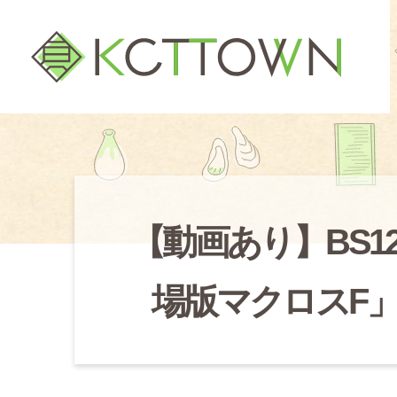
【動画あり】BS
場版マクロスF