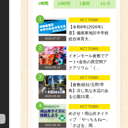
1時間
24時間
1週間
1か月
1
KCT TOWN
【令和8年(2026年)
度】備南東地区中学校
総合体育大...
2026.07.07
2
KCT TOWN
イオンモール倉敷でア
ート×金魚の異空間ア
クアリウム「く...
2024.06.13
3
KCT TOWN
【倉敷/総社/玉野/早
島】涼し気な水辺のあ
る公園15選...
2026.05.30
4
KCT TOWN
めざせ！岡山弁ネイテ
ィブ 「やっちもねー」
「さばる」岡...
2024.09.28