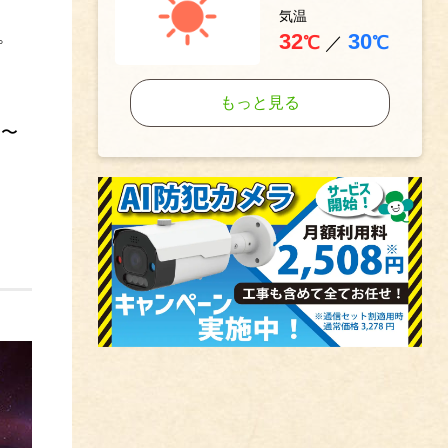
気温
。
32
30
℃
／
℃
もっと見る
 〜