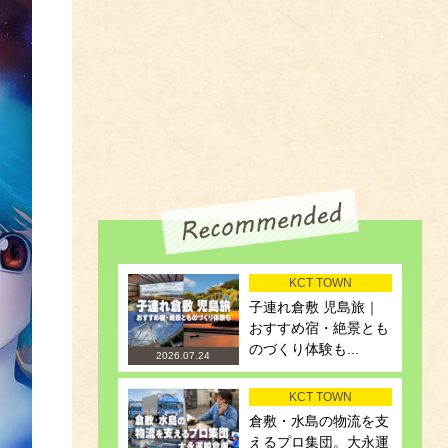
KCT TOWN
子連れ倉敷 児島旅｜
おすすめ宿・絶景とも
のづくり体験も...
2026.07.24
KCT TOWN
倉敷・水島の物流を支
えるプロ集団。大永運