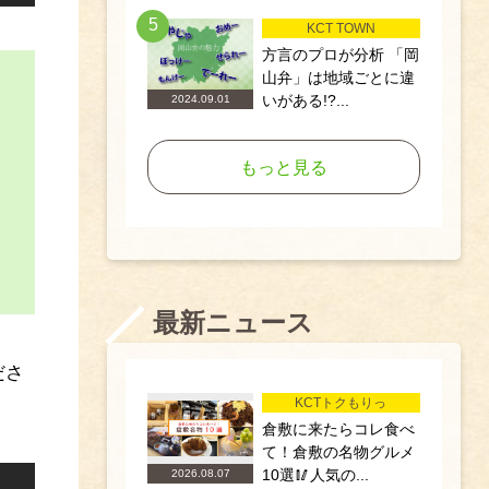
5
KCT TOWN
方言のプロが分析 「岡
山弁」は地域ごとに違
いがある!?...
2024.09.01
もっと見る
最新ニュース
ださ
KCTトクもりっ
倉敷に来たらコレ食べ
て！倉敷の名物グルメ
10選🥢人気の...
2026.08.07