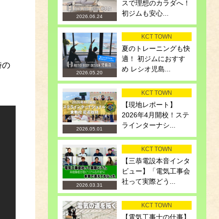
スで理想のカラダへ！
初ジムも安心...
2026.06.24
KCT TOWN
夏のトレーニングも快
適！ 初ジムにおすす
時の
め レシオ児島...
2026.05.20
KCT TOWN
【現地レポート】
2026年4月開校！ステ
ラインターナシ...
2026.05.01
KCT TOWN
【三恭電設本音インタ
ビュー】「電気工事会
社って実際どう...
2026.03.31
KCT TOWN
【電気工事士の仕事】