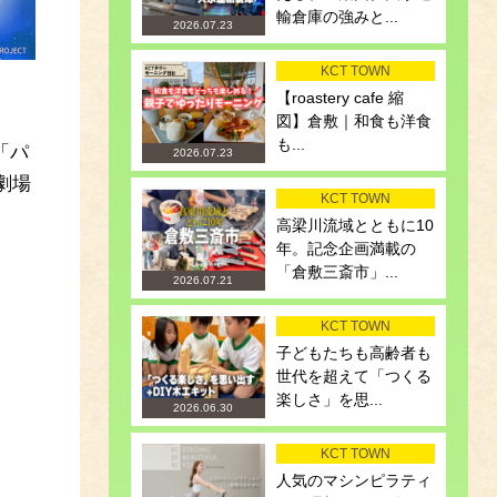
輸倉庫の強みと...
2026.07.23
KCT TOWN
【roastery cafe 縮
図】倉敷｜和食も洋食
も...
「パ
2026.07.23
劇場
KCT TOWN
高梁川流域とともに10
年。記念企画満載の
「倉敷三斎市」...
2026.07.21
KCT TOWN
子どもたちも高齢者も
世代を超えて「つくる
楽しさ」を思...
2026.06.30
KCT TOWN
人気のマシンピラティ