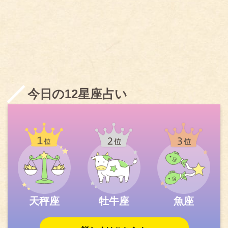
今日の12星座占い
天秤座
牡牛座
魚座