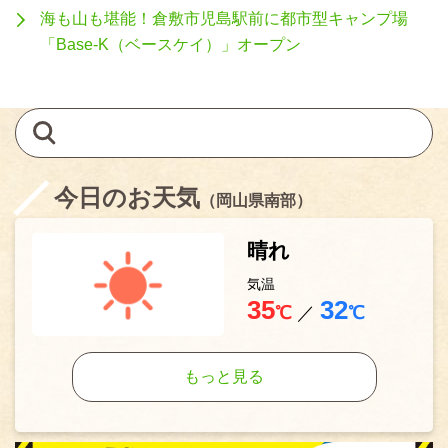
海も山も堪能！倉敷市児島駅前に都市型キャンプ場
「Base-K（ベースケイ）」オープン
今日のお天気
（岡山県南部）
晴れ
気温
35
32
℃
／
℃
もっと見る