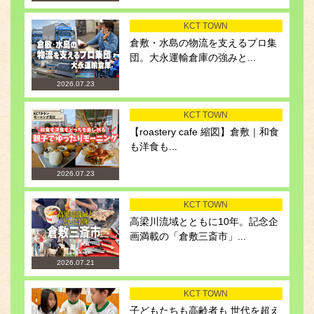
KCT TOWN
倉敷・水島の物流を支えるプロ集
団。大永運輸倉庫の強みと...
2026.07.23
KCT TOWN
【roastery cafe 縮図】倉敷｜和食
も洋食も...
2026.07.23
KCT TOWN
高梁川流域とともに10年。記念企
画満載の「倉敷三斎市」...
2026.07.21
KCT TOWN
子どもたちも高齢者も 世代を超え