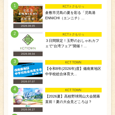
1
KCTトクもりっ
倉敷市児島の夏を彩る「児島港
ENNICHI（エンニチ）...
2026.08.05
2
KCTトクもりっ
３日間限定！玉野のおしゃれカフ
ェで“台湾フェア”開催！...
2026.08.04
3
KCT TOWN
【令和8年(2026年)度】備南東地区
中学校総合体育大...
2026.07.07
4
KCT TOWN
【2026夏】高校野球岡山大会開幕
直前！夏の大会見どころは？
2026.06.27