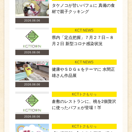
タケノコが甘いパフェに 真備の食
材で親子クッキング
2026.08.06
KCT NEWS
県内「定点把握」７月２７日～８
月２日 新型コロナ感染状況
2026.08.06
KCT NEWS
健康やＳＤＧｓをテーマに 水間正
雄さん作品展
2026.08.06
KCTトクもりっ
倉敷のレストランに、桃を2個贅沢
に使ったパフェが登場！🍑
2026.08.06
KCTトクもりっ