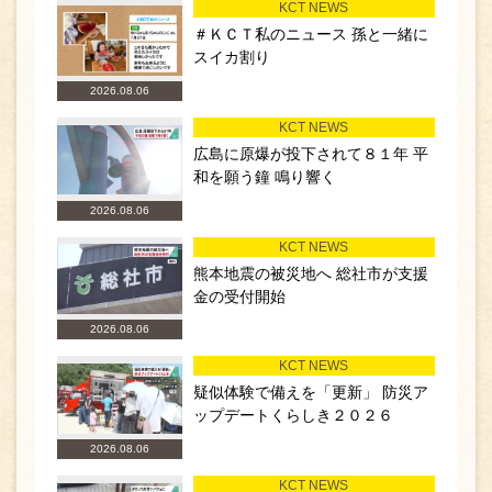
KCT NEWS
＃ＫＣＴ私のニュース 孫と一緒に
スイカ割り
2026.08.06
KCT NEWS
広島に原爆が投下されて８１年 平
和を願う鐘 鳴り響く
2026.08.06
KCT NEWS
熊本地震の被災地へ 総社市が支援
金の受付開始
2026.08.06
KCT NEWS
疑似体験で備えを「更新」 防災ア
ップデートくらしき２０２６
2026.08.06
KCT NEWS