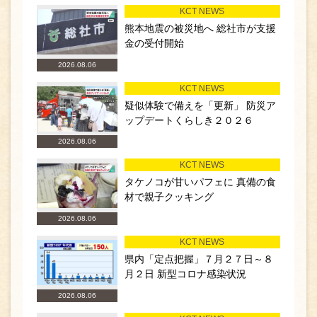
KCT NEWS
熊本地震の被災地へ 総社市が支援
金の受付開始
2026.08.06
KCT NEWS
疑似体験で備えを「更新」 防災ア
ップデートくらしき２０２６
2026.08.06
KCT NEWS
タケノコが甘いパフェに 真備の食
材で親子クッキング
2026.08.06
KCT NEWS
県内「定点把握」７月２７日～８
月２日 新型コロナ感染状況
2026.08.06