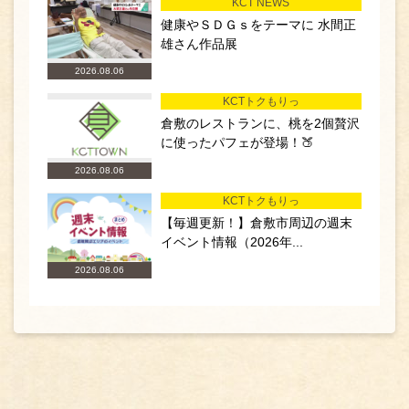
KCT NEWS
健康やＳＤＧｓをテーマに 水間正
雄さん作品展
2026.08.06
KCTトクもりっ
倉敷のレストランに、桃を2個贅沢
に使ったパフェが登場！🍑
2026.08.06
KCTトクもりっ
【毎週更新！】倉敷市周辺の週末
イベント情報（2026年...
2026.08.06