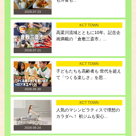
も洋食も...
2026.07.23
KCT TOWN
高梁川流域とともに10年。記念企
画満載の「倉敷三斎市」...
2026.07.21
KCT TOWN
子どもたちも高齢者も 世代を超え
て「つくる楽しさ」を思...
2026.06.30
KCT TOWN
人気のマシンピラティスで理想の
カラダへ！ 初ジムも安心...
2026.06.24