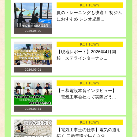
KCT TOWN
夏のトレーニングも快適！ 初ジム
におすすめ レシオ児島...
2026.05.20
KCT TOWN
【現地レポート】2026年4月開
校！ステラインターナシ...
2026.05.01
KCT TOWN
【三恭電設本音インタビュー】
「電気工事会社って実際どう...
2026.03.31
KCT TOWN
【電気工事士の仕事】電気の道を
拓く 三恭電設で描く自分...