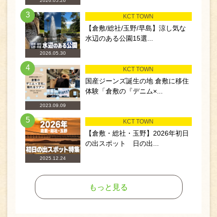
2026.05.26
3
KCT TOWN
【倉敷/総社/玉野/早島】涼し気な
水辺のある公園15選...
2026.05.30
4
KCT TOWN
国産ジーンズ誕生の地 倉敷に移住
体験「倉敷の『デニム×...
2023.09.09
5
KCT TOWN
【倉敷・総社・玉野】2026年初日
の出スポット 日の出...
2025.12.24
もっと見る