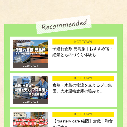
KCT TOWN
子連れ倉敷 児島旅｜おすすめ宿・
絶景とものづくり体験も...
2026.07.24
KCT TOWN
倉敷・水島の物流を支えるプロ集
団。大永運輸倉庫の強みと...
2026.07.23
KCT TOWN
【roastery cafe 縮図】倉敷｜和食