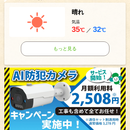
晴れ
気温
35
32
℃
／
℃
もっと見る