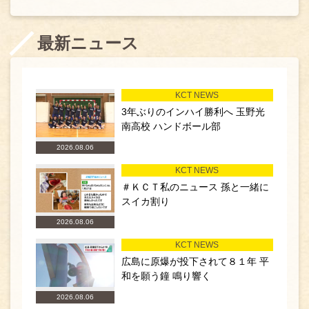
最新ニュース
KCT NEWS
3年ぶりのインハイ勝利へ 玉野光
南高校 ハンドボール部
2026.08.06
KCT NEWS
＃ＫＣＴ私のニュース 孫と一緒に
スイカ割り
2026.08.06
KCT NEWS
広島に原爆が投下されて８１年 平
和を願う鐘 鳴り響く
2026.08.06