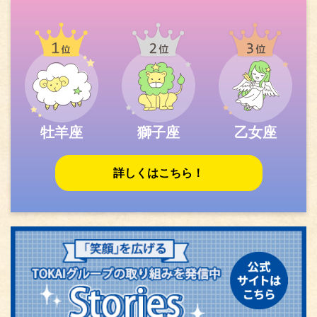
牡羊座
獅子座
乙女座
詳しくはこちら！