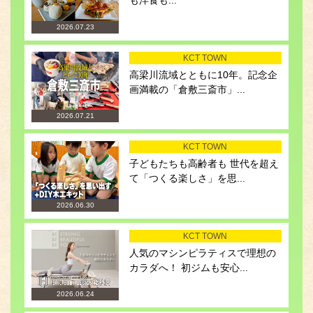
も洋食も...
2026.07.23
KCT TOWN
高梁川流域とともに10年。記念企
画満載の「倉敷三斎市」...
2026.07.21
KCT TOWN
子どもたちも高齢者も 世代を超え
て「つくる楽しさ」を思...
2026.06.30
KCT TOWN
人気のマシンピラティスで理想の
カラダへ！ 初ジムも安心...
2026.06.24