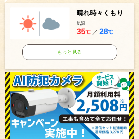
晴れ時々くもり
気温
35
28
℃
／
℃
もっと見る