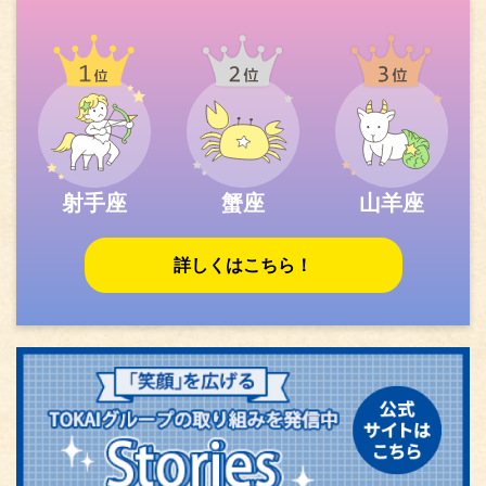
射手座
蟹座
山羊座
詳しくはこちら！