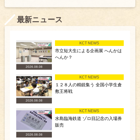
最新ニュース
KCT NEWS
市立短大生による企画展 へんかは
へんか？
2026.08.08
KCT NEWS
１２８人の精鋭集う 全国小学生倉
敷王将戦
2026.08.08
KCT NEWS
水島臨海鉄道 ゾロ目記念の入場券
販売
2026.08.08