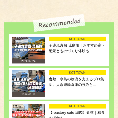
KCT TOWN
子連れ倉敷 児島旅｜おすすめ宿・
絶景とものづくり体験も...
2026.07.24
KCT TOWN
倉敷・水島の物流を支えるプロ集
団。大永運輸倉庫の強みと...
2026.07.23
KCT TOWN
【roastery cafe 縮図】倉敷｜和食