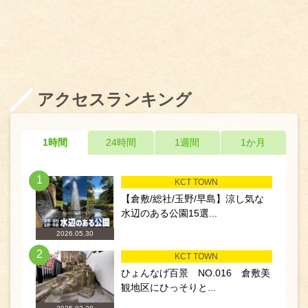
アクセスランキング
1時間
24時間
1週間
1か月
1
KCT TOWN
【倉敷/総社/玉野/早島】涼し気な
水辺のある公園15選...
2026.05.30
2
KCT TOWN
ひょんなげ百景 NO.016 倉敷美
観地区にひっそりと...