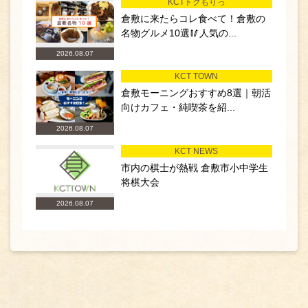
KCTトクもりっ
倉敷に来たらコレ食べて！倉敷の
名物グルメ10選🥢人気の...
2026.08.07
KCT TOWN
倉敷モーニングおすすめ8選｜朝活
向けカフェ・純喫茶を紹...
2026.08.07
KCT NEWS
市内の棋士が熱戦 倉敷市小中学生
将棋大会
2026.08.07