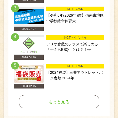
2025.02.28
3
KCT TOWN
【令和8年(2026年)度】備南東地区
中学校総合体育大...
2026.07.07
4
KCTトクもりっ
アリオ倉敷のテラスで楽しめる
「手ぶらBBQ」とは？！👀
2026.04.10
5
KCT TOWN
【2024福袋】三井アウトレットパ
ーク倉敷 2024年...
2023.12.15
もっと見る