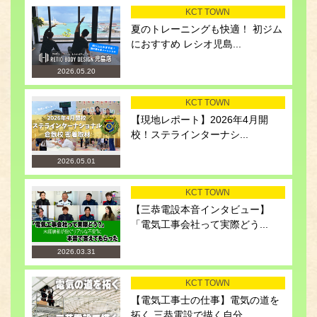
KCT TOWN
夏のトレーニングも快適！ 初ジム
におすすめ レシオ児島...
2026.05.20
KCT TOWN
【現地レポート】2026年4月開
校！ステラインターナシ...
2026.05.01
KCT TOWN
【三恭電設本音インタビュー】
「電気工事会社って実際どう...
2026.03.31
KCT TOWN
【電気工事士の仕事】電気の道を
拓く 三恭電設で描く自分...