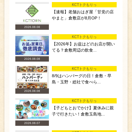
KCTトクもりっ
【速報】老舗おはぎ屋「甘党の店
やまと」倉敷店が8月OP！
2026.08.08
KCTトクもりっ
【2026年】お盆はどのお店が開い
てる？倉敷周辺の飲食...
2026.08.08
KCTトクもりっ
8/9はハンバーグの日！倉敷・早
島・玉野・総社で食べら...
2026.08.08
KCTトクもりっ
【子どもとおでかけ】夏休みに親
子で行きたい！倉敷玉島地...
2026.08.07