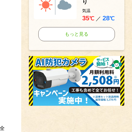
り
気温
35
28
℃
／
℃
もっと見る
全