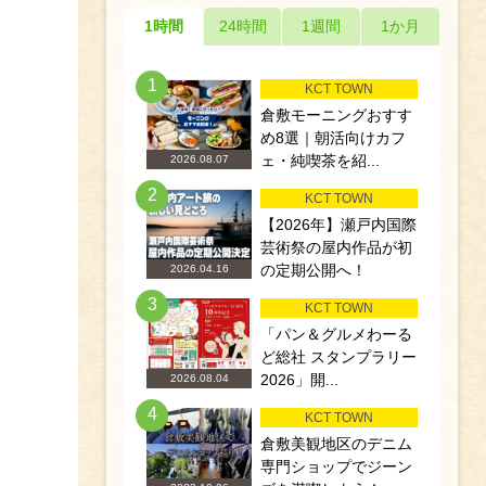
1時間
24時間
1週間
1か月
1
KCT TOWN
倉敷モーニングおすす
め8選｜朝活向けカフ
ェ・純喫茶を紹...
2026.08.07
2
KCT TOWN
【2026年】瀬戸内国際
芸術祭の屋内作品が初
の定期公開へ！
2026.04.16
3
KCT TOWN
「パン＆グルメわーる
ど総社 スタンプラリー
2026」開...
2026.08.04
4
KCT TOWN
倉敷美観地区のデニム
専門ショップでジーン