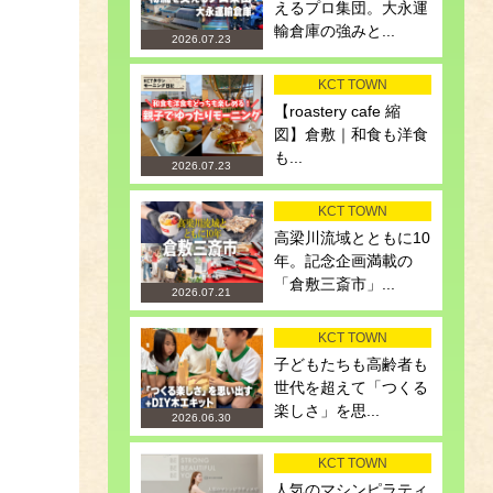
えるプロ集団。大永運
輸倉庫の強みと...
2026.07.23
KCT TOWN
【roastery cafe 縮
図】倉敷｜和食も洋食
も...
2026.07.23
KCT TOWN
高梁川流域とともに10
年。記念企画満載の
「倉敷三斎市」...
2026.07.21
KCT TOWN
子どもたちも高齢者も
世代を超えて「つくる
楽しさ」を思...
2026.06.30
KCT TOWN
人気のマシンピラティ