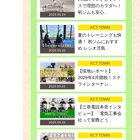
スで理想のカラダへ！
初ジムも安心...
2026.06.24
KCT TOWN
夏のトレーニングも快
適！ 初ジムにおすす
め レシオ児島...
2026.05.20
KCT TOWN
【現地レポート】
2026年4月開校！ステ
ラインターナシ...
2026.05.01
KCT TOWN
【三恭電設本音インタ
ビュー】「電気工事会
社って実際どう...
2026.03.31
KCT TOWN