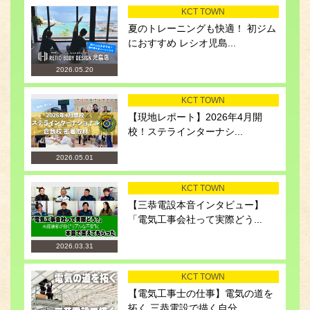
KCT TOWN
夏のトレーニングも快適！ 初ジム
におすすめ レシオ児島...
2026.05.20
KCT TOWN
【現地レポート】2026年4月開
校！ステラインターナシ...
2026.05.01
KCT TOWN
【三恭電設本音インタビュー】
「電気工事会社って実際どう...
2026.03.31
KCT TOWN
【電気工事士の仕事】電気の道を
拓く 三恭電設で描く自分...