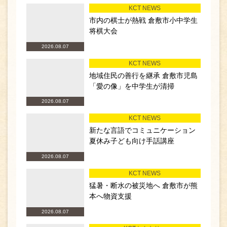
KCT NEWS
市内の棋士が熱戦 倉敷市小中学生
将棋大会
2026.08.07
KCT NEWS
地域住民の善行を継承 倉敷市児島
「愛の像」を中学生が清掃
2026.08.07
KCT NEWS
新たな言語でコミュニケーション
夏休み子ども向け手話講座
2026.08.07
KCT NEWS
猛暑・断水の被災地へ 倉敷市が熊
本へ物資支援
2026.08.07