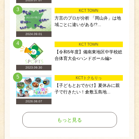
2026.07.07
3
KCT TOWN
方言のプロが分析 「岡山弁」は地
域ごとに違いがある!?...
2024.09.01
4
KCT TOWN
【令和5年度】備南東地区中学校総
合体育大会<ハンドボール編>
2023.09.30
5
KCTトクもりっ
【子どもとおでかけ】夏休みに親
子で行きたい！倉敷玉島地...
2026.08.07
もっと見る