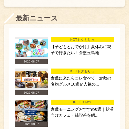
最新ニュース
KCTトクもりっ
【子どもとおでかけ】夏休みに親
子で行きたい！倉敷玉島地...
2026.08.07
KCTトクもりっ
倉敷に来たらコレ食べて！倉敷の
名物グルメ10選🥢人気の...
2026.08.07
KCT TOWN
倉敷モーニングおすすめ8選｜朝活
向けカフェ・純喫茶を紹...
2026.08.07