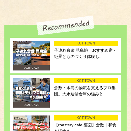
KCT TOWN
子連れ倉敷 児島旅｜おすすめ宿・
絶景とものづくり体験も...
2026.07.24
KCT TOWN
倉敷・水島の物流を支えるプロ集
団。大永運輸倉庫の強みと...
2026.07.23
KCT TOWN
【roastery cafe 縮図】倉敷｜和食