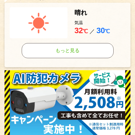
晴れ
気温
32
30
℃
／
℃
もっと見る