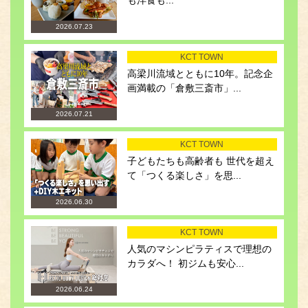
も洋食も...
2026.07.23
KCT TOWN
高梁川流域とともに10年。記念企
画満載の「倉敷三斎市」...
2026.07.21
KCT TOWN
子どもたちも高齢者も 世代を超え
て「つくる楽しさ」を思...
2026.06.30
KCT TOWN
人気のマシンピラティスで理想の
カラダへ！ 初ジムも安心...
2026.06.24