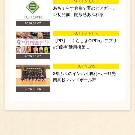
KCTトクもりっ
あちてらす倉敷で夏のビアガーデ
ン初開催！開放感あふれる...
2026.08.07
KCTトクもりっ
【PR】「くらしきCiPPo」アプリ
の”優待”活用術第...
2026.08.07
KCT NEWS
3年ぶりのインハイ勝利へ 玉野光
南高校 ハンドボール部
2026.08.06