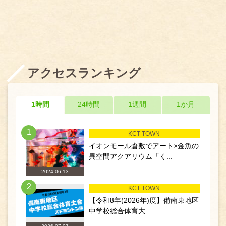
アクセスランキング
1時間
24時間
1週間
1か月
1
KCT TOWN
イオンモール倉敷でアート×金魚の
異空間アクアリウム「く...
2024.06.13
2
KCT TOWN
【令和8年(2026年)度】備南東地区
中学校総合体育大...