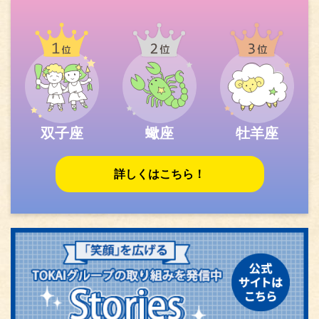
双子座
蠍座
牡羊座
詳しくはこちら！