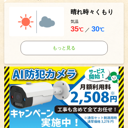
晴れ時々くもり
気温
35
30
℃
／
℃
もっと見る