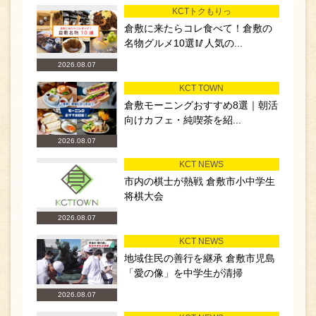
KCTトクもりっ
倉敷に来たらコレ食べて！倉敷の
名物グルメ10選🥢人気の...
2026.08.07
KCT TOWN
倉敷モーニングおすすめ8選｜朝活
向けカフェ・純喫茶を紹...
2026.08.07
KCT NEWS
市内の棋士が熱戦 倉敷市小中学生
将棋大会
2026.08.07
KCT NEWS
地域住民の善行を継承 倉敷市児島
「愛の像」を中学生が清掃
2026.08.07