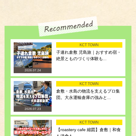
KCT TOWN
子連れ倉敷 児島旅｜おすすめ宿・
絶景とものづくり体験も...
2026.07.24
KCT TOWN
倉敷・水島の物流を支えるプロ集
団。大永運輸倉庫の強みと...
2026.07.23
KCT TOWN
【roastery cafe 縮図】倉敷｜和食