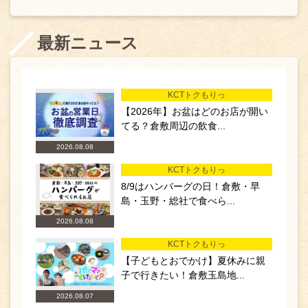
最新ニュース
KCTトクもりっ
【2026年】お盆はどのお店が開い
てる？倉敷周辺の飲食...
2026.08.08
KCTトクもりっ
8/9はハンバーグの日！倉敷・早
島・玉野・総社で食べら...
2026.08.08
KCTトクもりっ
【子どもとおでかけ】夏休みに親
子で行きたい！倉敷玉島地...
2026.08.07