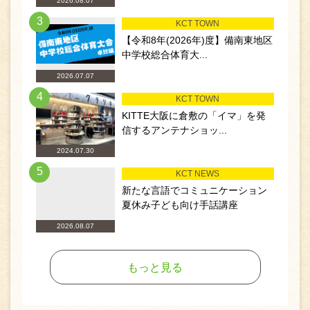
2026.08.07
3
KCT TOWN
【令和8年(2026年)度】備南東地区
中学校総合体育大...
2026.07.07
4
KCT TOWN
KITTE大阪に倉敷の「イマ」を発
信するアンテナショッ...
2024.07.30
5
KCT NEWS
新たな言語でコミュニケーション
夏休み子ども向け手話講座
2026.08.07
もっと見る