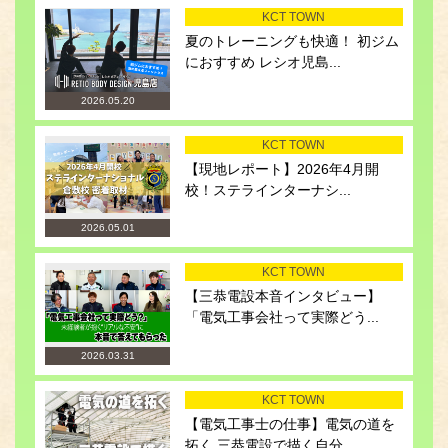
KCT TOWN
夏のトレーニングも快適！ 初ジム
におすすめ レシオ児島...
2026.05.20
KCT TOWN
【現地レポート】2026年4月開
校！ステラインターナシ...
2026.05.01
KCT TOWN
【三恭電設本音インタビュー】
「電気工事会社って実際どう...
2026.03.31
KCT TOWN
【電気工事士の仕事】電気の道を
拓く 三恭電設で描く自分...