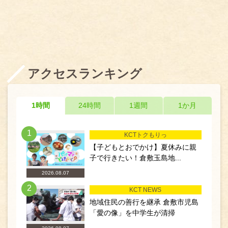
アクセスランキング
1時間
24時間
1週間
1か月
1
KCTトクもりっ
【子どもとおでかけ】夏休みに親
子で行きたい！倉敷玉島地...
2026.08.07
2
KCT NEWS
地域住民の善行を継承 倉敷市児島
「愛の像」を中学生が清掃