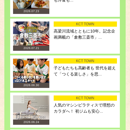
も洋食も...
2026.07.23
KCT TOWN
高梁川流域とともに10年。記念企
画満載の「倉敷三斎市」...
2026.07.21
KCT TOWN
子どもたちも高齢者も 世代を超え
て「つくる楽しさ」を思...
2026.06.30
KCT TOWN
人気のマシンピラティスで理想の
カラダへ！ 初ジムも安心...
2026.06.24