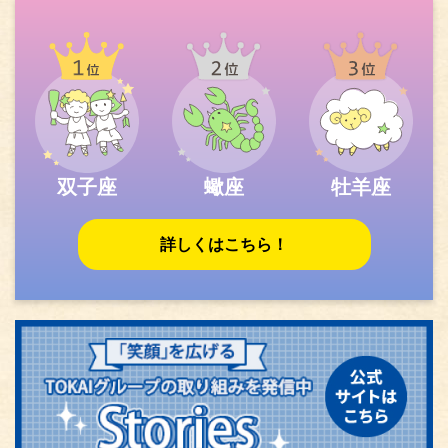
双子座
蠍座
牡羊座
詳しくはこちら！