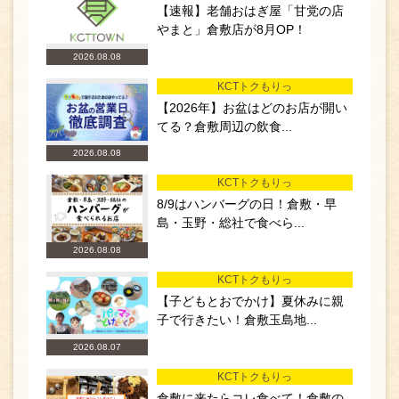
【速報】老舗おはぎ屋「甘党の店
やまと」倉敷店が8月OP！
2026.08.08
KCTトクもりっ
【2026年】お盆はどのお店が開い
てる？倉敷周辺の飲食...
2026.08.08
KCTトクもりっ
8/9はハンバーグの日！倉敷・早
島・玉野・総社で食べら...
2026.08.08
KCTトクもりっ
【子どもとおでかけ】夏休みに親
子で行きたい！倉敷玉島地...
2026.08.07
KCTトクもりっ
倉敷に来たらコレ食べて！倉敷の