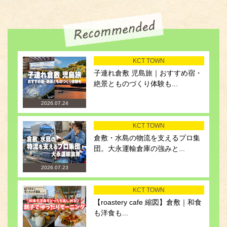
KCT TOWN
子連れ倉敷 児島旅｜おすすめ宿・
絶景とものづくり体験も...
2026.07.24
KCT TOWN
倉敷・水島の物流を支えるプロ集
団。大永運輸倉庫の強みと...
2026.07.23
KCT TOWN
【roastery cafe 縮図】倉敷｜和食
も洋食も...