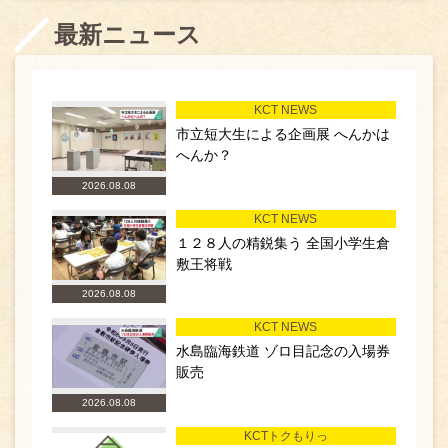
最新ニュース
KCT NEWS
市立短大生による企画展 へんかは
へんか？
2026.08.08
KCT NEWS
１２８人の精鋭集う 全国小学生倉
敷王将戦
2026.08.08
KCT NEWS
水島臨海鉄道 ゾロ目記念の入場券
販売
2026.08.08
KCTトクもりっ