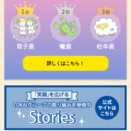
双子座
蠍座
牡羊座
詳しくはこちら！