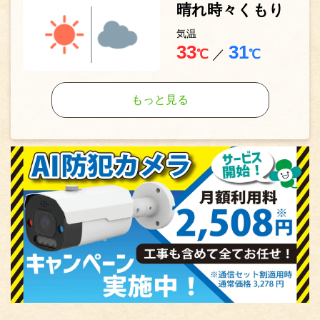
晴れ時々くもり
気温
33
31
℃
／
℃
もっと見る