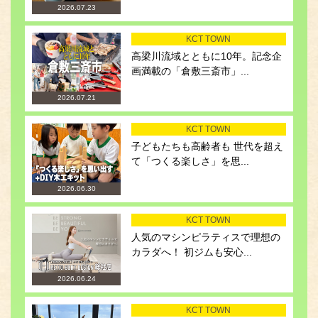
2026.07.23
KCT TOWN
高梁川流域とともに10年。記念企
画満載の「倉敷三斎市」...
2026.07.21
KCT TOWN
子どもたちも高齢者も 世代を超え
て「つくる楽しさ」を思...
2026.06.30
KCT TOWN
人気のマシンピラティスで理想の
カラダへ！ 初ジムも安心...
2026.06.24
KCT TOWN