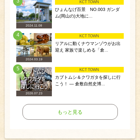
3
KCT TOWN
ひょんなげ百景 NO.003 ガンダ
ム(岡山の)大地に...
2024.11.08
4
KCT TOWN
リアルに動くナウマンゾウがお出
迎え 家族で楽しめる「倉...
2024.03.19
5
KCT TOWN
カブトムシ＆クワガタを探しに行
こう！ ― 倉敷自然史博...
2026.07.23
もっと見る