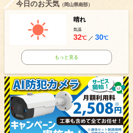
今日のお天気
（岡山県南部）
晴れ
気温
32
30
℃
／
℃
もっと見る