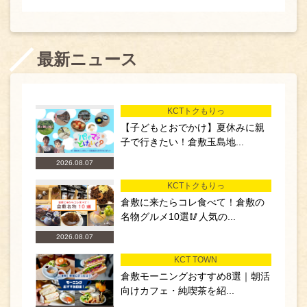
最新ニュース
KCTトクもりっ
【子どもとおでかけ】夏休みに親
子で行きたい！倉敷玉島地...
2026.08.07
KCTトクもりっ
倉敷に来たらコレ食べて！倉敷の
名物グルメ10選🥢人気の...
2026.08.07
KCT TOWN
倉敷モーニングおすすめ8選｜朝活
向けカフェ・純喫茶を紹...