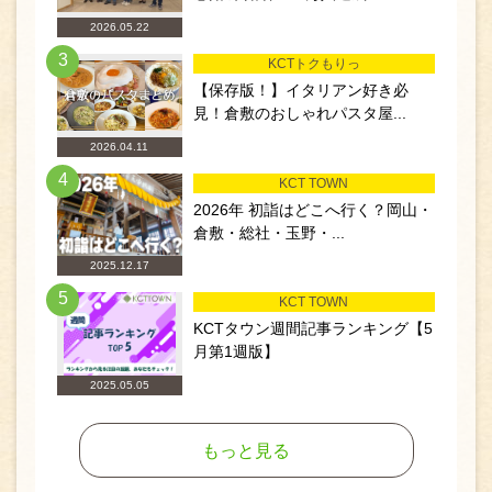
2026.05.22
3
KCTトクもりっ
【保存版！】イタリアン好き必
見！倉敷のおしゃれパスタ屋...
2026.04.11
4
KCT TOWN
2026年 初詣はどこへ行く？岡山・
倉敷・総社・玉野・...
2025.12.17
5
KCT TOWN
KCTタウン週間記事ランキング【5
月第1週版】
2025.05.05
もっと見る