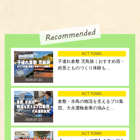
KCT TOWN
子連れ倉敷 児島旅｜おすすめ宿・
絶景とものづくり体験も...
2026.07.24
KCT TOWN
倉敷・水島の物流を支えるプロ集
団。大永運輸倉庫の強みと...
2026.07.23
KCT TOWN