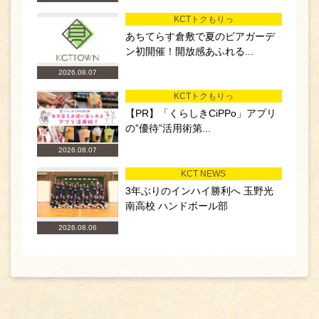
KCTトクもりっ
あちてらす倉敷で夏のビアガーデ
ン初開催！開放感あふれる...
2026.08.07
KCTトクもりっ
【PR】「くらしきCiPPo」アプリ
の”優待”活用術第...
2026.08.07
KCT NEWS
3年ぶりのインハイ勝利へ 玉野光
南高校 ハンドボール部
2026.08.06