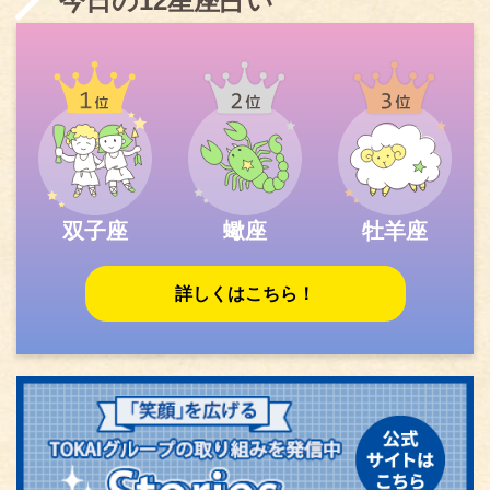
今日の12星座占い
双子座
蠍座
牡羊座
詳しくはこちら！