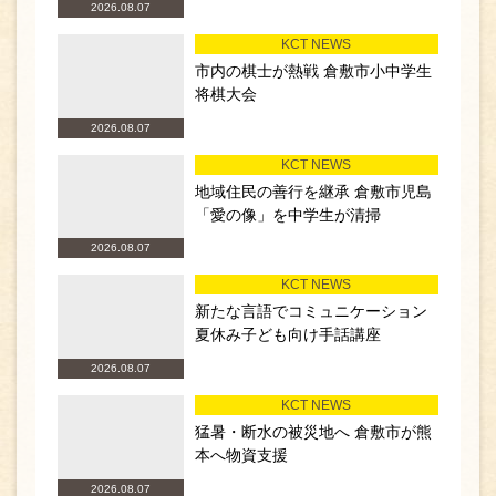
2026.08.07
KCT NEWS
市内の棋士が熱戦 倉敷市小中学生
将棋大会
2026.08.07
KCT NEWS
地域住民の善行を継承 倉敷市児島
「愛の像」を中学生が清掃
2026.08.07
KCT NEWS
新たな言語でコミュニケーション
夏休み子ども向け手話講座
2026.08.07
KCT NEWS
猛暑・断水の被災地へ 倉敷市が熊
本へ物資支援
2026.08.07