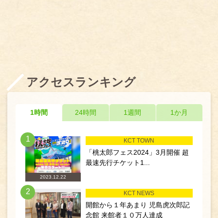
アクセスランキング
1時間
24時間
1週間
1か月
1
KCT TOWN
「桃太郎フェス2024」3月開催 超
最速先行チケット1...
2023.12.22
2
KCT NEWS
開館から１年あまり 児島虎次郎記
念館 来館者１０万人達成