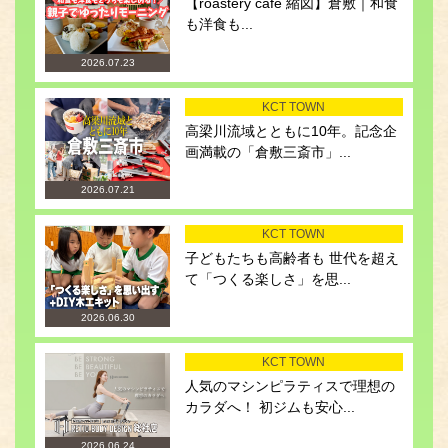
【roastery cafe 縮図】倉敷｜和食
も洋食も...
2026.07.23
KCT TOWN
高梁川流域とともに10年。記念企
画満載の「倉敷三斎市」...
2026.07.21
KCT TOWN
子どもたちも高齢者も 世代を超え
て「つくる楽しさ」を思...
2026.06.30
KCT TOWN
人気のマシンピラティスで理想の
カラダへ！ 初ジムも安心...
2026.06.24