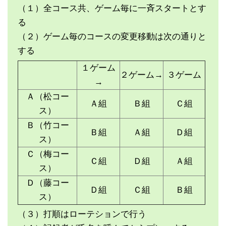
（１）全コース共、ゲーム毎に一斉スタートとす
る
（２）ゲーム毎のコースの変更移動は次の通りと
する
１ゲーム
２ゲーム→
３ゲーム
→
Ａ（松コー
Ａ組
Ｂ組
Ｃ組
ス）
Ｂ（竹コー
Ｂ組
Ａ組
Ｄ組
ス）
Ｃ（梅コー
Ｃ組
Ｄ組
Ａ組
ス）
Ｄ（藤コー
Ｄ組
Ｃ組
Ｂ組
ス）
（３）打順はローテションで行う