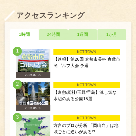
アクセスランキング
1時間
24時間
1週間
1か月
1
KCT TOWN
【速報】第26回 倉敷市長杯 倉敷市
民ゴルフ大会 予選...
2026.07.29
2
KCT TOWN
【倉敷/総社/玉野/早島】涼し気な
水辺のある公園15選...
2026.05.30
3
KCT TOWN
方言のプロが分析 「岡山弁」は地
域ごとに違いがある!?...