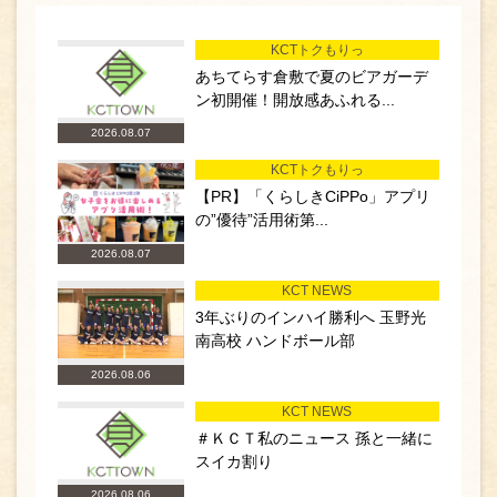
KCTトクもりっ
あちてらす倉敷で夏のビアガーデ
ン初開催！開放感あふれる...
2026.08.07
KCTトクもりっ
【PR】「くらしきCiPPo」アプリ
の”優待”活用術第...
2026.08.07
KCT NEWS
3年ぶりのインハイ勝利へ 玉野光
南高校 ハンドボール部
2026.08.06
KCT NEWS
＃ＫＣＴ私のニュース 孫と一緒に
スイカ割り
2026.08.06