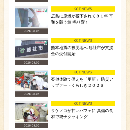
KCT NEWS
広島に原爆が投下されて８１年 平
和を願う鐘 鳴り響く
2026.08.06
KCT NEWS
熊本地震の被災地へ 総社市が支援
金の受付開始
2026.08.06
KCT NEWS
疑似体験で備えを「更新」 防災ア
ップデートくらしき２０２６
2026.08.06
KCT NEWS
タケノコが甘いパフェに 真備の食
材で親子クッキング
2026.08.06