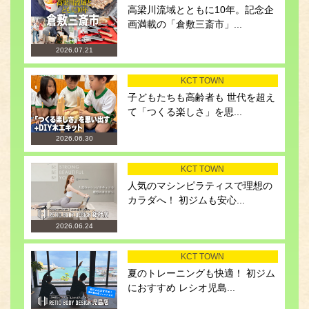
高梁川流域とともに10年。記念企
画満載の「倉敷三斎市」...
2026.07.21
KCT TOWN
子どもたちも高齢者も 世代を超え
て「つくる楽しさ」を思...
2026.06.30
KCT TOWN
人気のマシンピラティスで理想の
カラダへ！ 初ジムも安心...
2026.06.24
KCT TOWN
夏のトレーニングも快適！ 初ジム
におすすめ レシオ児島...