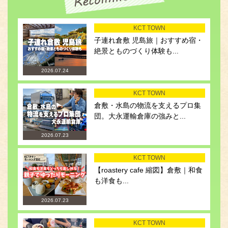
KCT TOWN
子連れ倉敷 児島旅｜おすすめ宿・
絶景とものづくり体験も...
2026.07.24
KCT TOWN
倉敷・水島の物流を支えるプロ集
団。大永運輸倉庫の強みと...
2026.07.23
KCT TOWN
【roastery cafe 縮図】倉敷｜和食
も洋食も...
2026.07.23
KCT TOWN