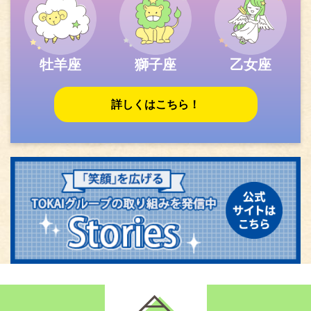
牡羊座
獅子座
乙女座
詳しくはこちら！