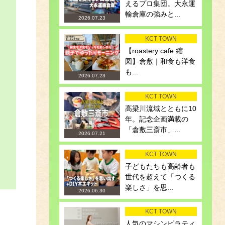
えるプロ集団。大永運
輸倉庫の強みと...
2026.07.23
KCT TOWN
【roastery cafe 縮
図】倉敷｜和食も洋食
も...
2026.07.23
KCT TOWN
高梁川流域とともに10
年。記念企画満載の
「倉敷三斎市」...
2026.07.21
KCT TOWN
子どもたちも高齢者も
世代を超えて「つくる
楽しさ」を思...
2026.06.30
KCT TOWN
人気のマシンピラティ