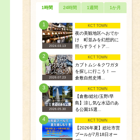
1時間
24時間
1週間
1か月
1
KCT TOWN
夜の美観地区へおでか
け 町並みを幻想的に
照らすライトア...
2024.03.13
2
KCT TOWN
カブトムシ＆クワガタ
を探しに行こう！ ―
倉敷自然史博...
2026.07.23
3
KCT TOWN
【倉敷/総社/玉野/早
島】涼し気な水辺のあ
る公園15選...
2026.05.30
4
KCT TOWN
【2026年夏】総社市営
プールが7月18日オー