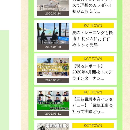
スで理想のカラダへ！
初ジムも安心...
2026.06.24
KCT TOWN
夏のトレーニングも快
適！ 初ジムにおすす
め レシオ児島...
2026.05.20
KCT TOWN
【現地レポート】
2026年4月開校！ステ
ラインターナシ...
2026.05.01
KCT TOWN
【三恭電設本音インタ
ビュー】「電気工事会
社って実際どう...
2026.03.31
KCT TOWN