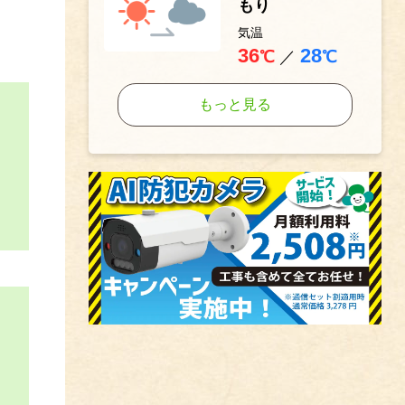
もり
気温
36
28
℃
／
℃
もっと見る