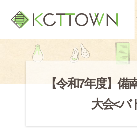
【令和7年度】備
大会<バ