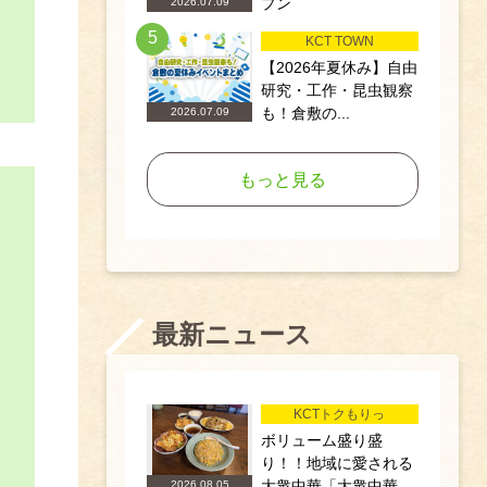
プン
2026.07.09
5
KCT TOWN
【2026年夏休み】自由
研究・工作・昆虫観察
も！倉敷の...
2026.07.09
もっと見る
最新ニュース
KCTトクもりっ
ボリューム盛り盛
り！！地域に愛される
大衆中華「大衆中華...
2026.08.05